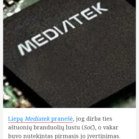
Liepą
Mediatek
pranešė
, jog dirba ties
aštuonių branduolių lustu (
SoC
), o vakar
buvo nutekintas pirmasis jo įvertinimas.