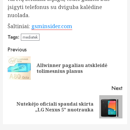
įsigyti telefonus su dviguba kalėdine
nuolada.
Šaltiniai:
gsminsider.com
Tags:
mediatek
Post
Previous
navigation
Allwinner pagaliau atskleidė
Pre
tolimesnius planus
pos
Next
Nutekėjo oficiali spaudai skirta
Next
„LG Nexus 5” nuotrauka
post: