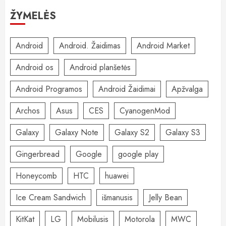
ŽYMELĖS
Android
Android. Žaidimas
Android Market
Android os
Android planšetės
Android Programos
Android Žaidimai
Apžvalga
Archos
Asus
CES
CyanogenMod
Galaxy
Galaxy Note
Galaxy S2
Galaxy S3
Gingerbread
Google
google play
Honeycomb
HTC
huawei
Ice Cream Sandwich
išmanusis
Jelly Bean
KitKat
LG
Mobilusis
Motorola
MWC