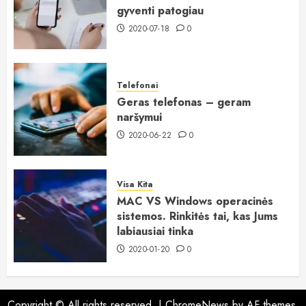
gyventi patogiau
2020-07-18
0
Telefonai
Geras telefonas – geram
naršymui
2020-06-22
0
Visa Kita
MAC VS Windows operacinės
sistemos. Rinkitės tai, kas Jums
labiausiai tinka
2020-01-20
0
Copyright © All rights reserved.
|
ChromeNews
by AF themes.