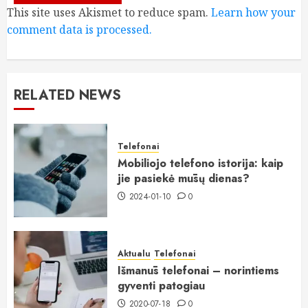
This site uses Akismet to reduce spam.
Learn how your
comment data is processed.
RELATED NEWS
Telefonai
Mobiliojo telefono istorija: kaip
jie pasiekė mūsų dienas?
2024-01-10
0
Aktualu
Telefonai
Išmanūs telefonai – norintiems
gyventi patogiau
2020-07-18
0