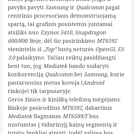
pavyks pavyti
Samsung
ir
Qualcomm
pagal
centrinio procesoriaus demonstruojamą
spartą, tai grafinis posistemis juntamai
atsiliks nuo
Exynos 5410, Snapdragon
600/800
. Beje, dėl šio pasirinkimo
MT6592
vienintelis iš
„Top”
lustų neturės
OpenGL ES
3.0
palaikymo. Tačiau reiktų pasidžiaugti
bent tuo, jog
Mediatek
bando sudaryti
konkurenciją
Qualcomm
bei
Samsung
, kurie
pastaruosius metus kovoja (
Android
rinkoje) tik tarpusavyje.
Geros žinios ir kiniškų telefonų mėgėjams.
Rinkoje pasirodžius
MT6592
, dabartinis
Mediatek
flagmanas
MT6589/T
bus
nustumtas į vidurinyjį kainų segmentą ir
turėtų ženkliai atpigti, todėl galima bus