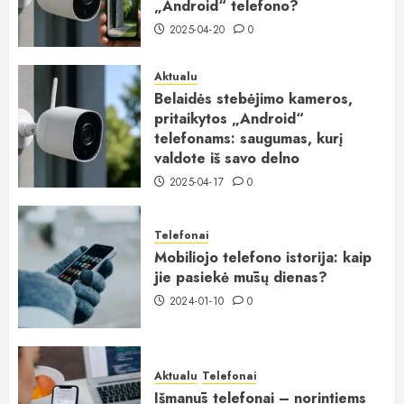
„Android“ telefono?
2025-04-20
0
Aktualu
Belaidės stebėjimo kameros,
pritaikytos „Android“
telefonams: saugumas, kurį
valdote iš savo delno
2025-04-17
0
Telefonai
Mobiliojo telefono istorija: kaip
jie pasiekė mūsų dienas?
2024-01-10
0
Aktualu
Telefonai
Išmanūs telefonai – norintiems