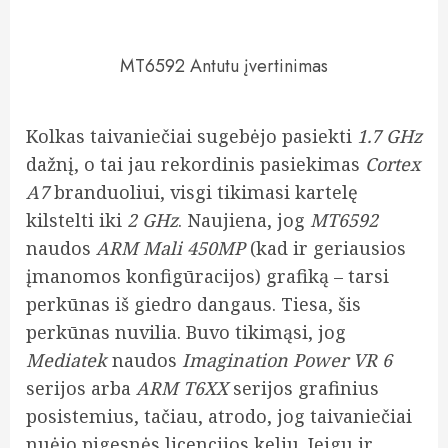
MT6592 Antutu įvertinimas
Kolkas taivaniečiai sugebėjo pasiekti
1.7 GHz
dažnį, o tai jau rekordinis pasiekimas
Cortex
A7
branduoliui, visgi tikimasi kartelę
kilstelti iki
2 GHz
. Naujiena, jog
MT6592
naudos
ARM Mali 450MP
(kad ir geriausios
įmanomos konfigūracijos) grafiką – tarsi
perkūnas iš giedro dangaus. Tiesa, šis
perkūnas nuvilia. Buvo tikimąsi, jog
Mediatek
naudos
Imagination Power VR 6
serijos arba
ARM T6XX
serijos grafinius
posistemius, tačiau, atrodo, jog taivaniečiai
nuėjo pigesnės licencijos keliu. Jeigu ir