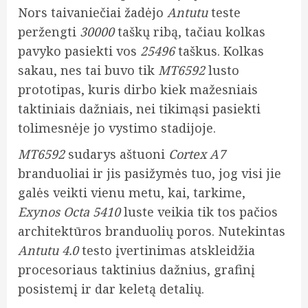
Nors taivaniečiai žadėjo
Antutu
teste
peržengti
30000
taškų ribą, tačiau kolkas
pavyko pasiekti vos
25496
taškus. Kolkas
sakau, nes tai buvo tik
MT6592
lusto
prototipas, kuris dirbo kiek mažesniais
taktiniais dažniais, nei tikimąsi pasiekti
tolimesnėje jo vystimo stadijoje.
MT6592
sudarys aštuoni
Cortex A7
branduoliai ir jis pasižymės tuo, jog visi jie
galės veikti vienu metu, kai, tarkime,
Exynos Octa 5410
luste veikia tik tos pačios
architektūros branduolių poros. Nutekintas
Antutu 4.0
testo įvertinimas atskleidžia
procesoriaus taktinius dažnius, grafinį
posistemį ir dar keletą detalių.