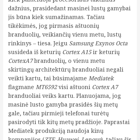
dažnius, prasidedant masinei lustų gamybai
jis būna kiek sumažinamas. Tačiau
tikėkimės, jog pirmasis aštuonių
branduolių, veikiančių vienu metu, lustų
rinkinys – tiesa. Jeigu
Samsung Exynos Octa
susideda iš keturių
Cortex A15
ir keturių
CortexA7
branduolių, o vienu metu
skirtingų architektūrų branduoliai negali
veikti kartu, tai būsimajame
Mediatek
flagmane
MT6592
visi aštuoni
Cortex A7
branduoliai veiks kartu. Planuojama, jog
masinė lusto gamyba prasidės šių metų
gale, tačiau pirmieji telefonai turėtų
pasirodyti tik kitų metų pradžioje. Paprastai
Mediatek produkciją naudoja kinų
kompanijos (
ZTE, Huawei, Lenovo
), tačiau šis