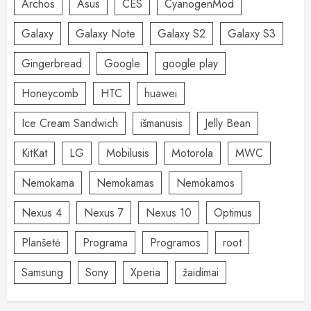
Archos
Asus
CES
CyanogenMod
Galaxy
Galaxy Note
Galaxy S2
Galaxy S3
Gingerbread
Google
google play
Honeycomb
HTC
huawei
Ice Cream Sandwich
išmanusis
Jelly Bean
KitKat
LG
Mobilusis
Motorola
MWC
Nemokama
Nemokamas
Nemokamos
Nexus 4
Nexus 7
Nexus 10
Optimus
Planšetė
Programa
Programos
root
Samsung
Sony
Xperia
žaidimai