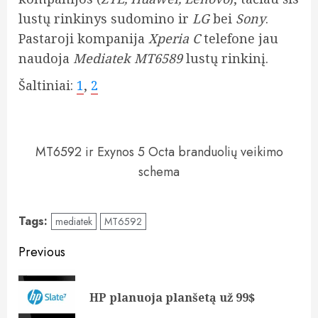
lustų rinkinys sudomino ir
LG
bei
Sony
.
Pastaroji kompanija
Xperia C
telefone jau
naudoja
Mediatek MT6589
lustų rinkinį.
Šaltiniai:
1
,
2
MT6592 ir Exynos 5 Octa branduolių veikimo
schema
Tags:
mediatek
MT6592
Post
Previous
navigation
Pre
HP planuoja planšetą už 99$
pos