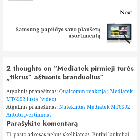
Next
Samsung papildys savo planšetų
Next
asortimentą
post:
2 thoughts on “
Mediatek pirmieji turės
„tikrus” aštuonis branduolius
”
Atgalinis pranešimas:
Qualcomm reakcija į Mediatek
MT6592 lustą (video)
Atgalinis pranešimas:
Nutekintas Mediatek MT6592
Antutu įvertinimas
Parašykite komentarą
El. pašto adresas nebus skelbiamas.
Būtini laukeliai