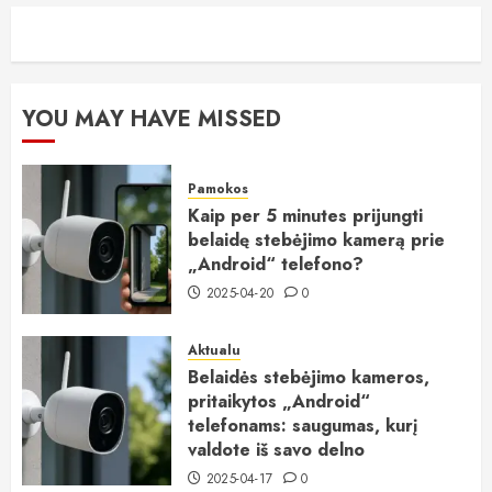
YOU MAY HAVE MISSED
Pamokos
Kaip per 5 minutes prijungti
belaidę stebėjimo kamerą prie
„Android“ telefono?
2025-04-20
0
Aktualu
Belaidės stebėjimo kameros,
pritaikytos „Android“
telefonams: saugumas, kurį
valdote iš savo delno
2025-04-17
0