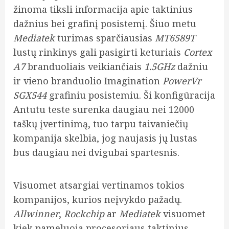
žinoma tiksli informacija apie taktinius
dažnius bei grafinį posistemį. Šiuo metu
Mediatek
turimas sparčiausias
MT6589T
lustų rinkinys gali pasigirti keturiais
Cortex
A7
branduoliais veikiančiais
1.5GHz
dažniu
ir vieno branduolio Imagination
PowerVr
SGX544
grafiniu posistemiu. Ši konfigūracija
Antutu teste surenka daugiau nei 12000
taškų įvertinimą, tuo tarpu taivaniečių
kompanija skelbia, jog naujasis jų lustas
bus daugiau nei dvigubai spartesnis.
Visuomet atsargiai vertinamos tokios
kompanijos, kurios neįvykdo pažadų.
Allwinner
,
Rockchip
ar
Mediatek
visuomet
kiek pameluoja procesoriaus taktinius