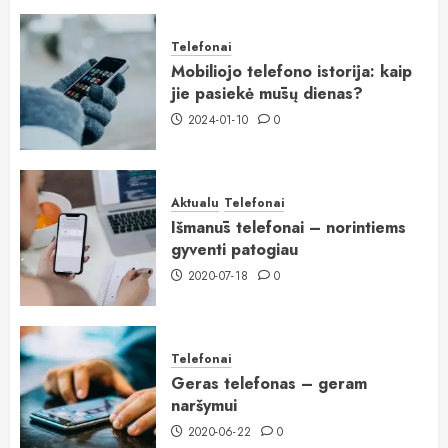
Telefonai
Mobiliojo telefono istorija: kaip
jie pasiekė mūsų dienas?
2024-01-10
0
Aktualu
Telefonai
Išmanūs telefonai – norintiems
gyventi patogiau
2020-07-18
0
Telefonai
Geras telefonas – geram
naršymui
2020-06-22
0