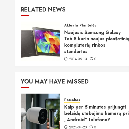
RELATED NEWS
Aktualu
Planšetės
Naujasis Samsung Galaxy
Tab S kuria naujus planšetini
kompiuterių rinkos
standartus
2014-06-13
0
YOU MAY HAVE MISSED
Pamokos
Kaip per 5 minutes prijungti
belaidę stebėjimo kamerą pr
„Android“ telefono?
2025-04-20
0