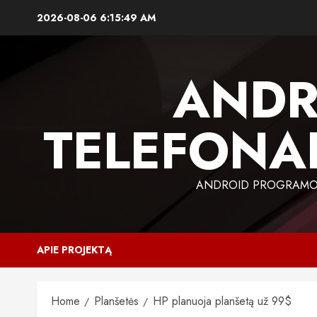
Skip
2026-08-06
6:15:50 AM
to
content
ANDR
TELEFONAI
ANDROID PROGRAMOS,
APIE PROJEKTĄ
Home
Planšetės
HP planuoja planšetą už 99$