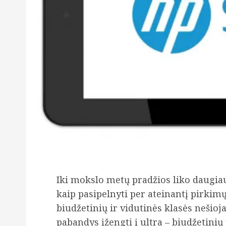
Iki mokslo metų pradžios liko daugi
kaip pasipelnyti per ateinantį pirki
biudžetinių ir vidutinės klasės nešio
pabandys įžengti į ultra – biudžetini