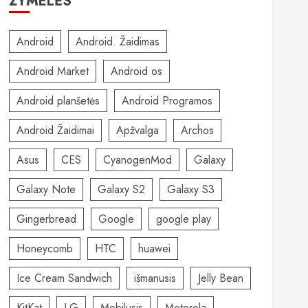
ŽYMELĖS
Android
Android. Žaidimas
Android Market
Android os
Android planšetės
Android Programos
Android Žaidimai
Apžvalga
Archos
Asus
CES
CyanogenMod
Galaxy
Galaxy Note
Galaxy S2
Galaxy S3
Gingerbread
Google
google play
Honeycomb
HTC
huawei
Ice Cream Sandwich
išmanusis
Jelly Bean
KitKat
LG
Mobilusis
Motorola