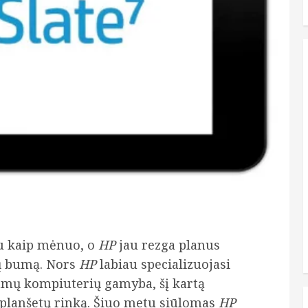
au kaip mėnuo, o
HP
jau rezga planus
mų bumą. Nors
HP
labiau specializuojasi
jamų kompiuterių gamyba, šį kartą
ų planšetų rinką. Šiuo metu siūlomas
HP