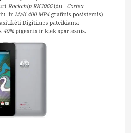
uri
Rockchip RK3066
(du
Cortex
iu ir
Mali 400 MP4
grafinis posistemis)
pasitikėti Digitimes pateikiama
us
40%
pigesnis ir kiek spartesnis.