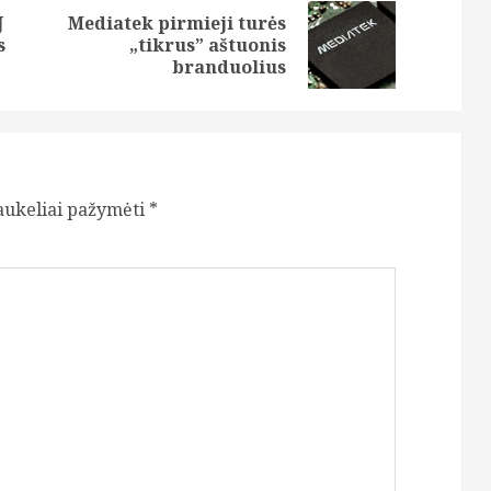
J
Mediatek pirmieji turės
Previous
Next
s
„tikrus” aštuonis
post:
post:
branduolius
laukeliai pažymėti
*