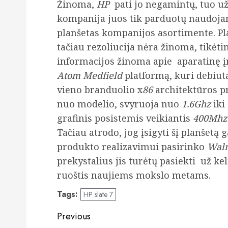
Žinoma,
HP
pati jo negamintų, tuo už
kompanija juos tik parduotų naudojant
planšetas kompanijos asortimente. Pla
tačiau rezoliucija nėra žinoma, tikėti
informacijos žinoma apie aparatinę 
Atom Medfield
platformą, kuri debiut
vieno branduolio x
86
architektūros p
nuo modelio, svyruoja nuo
1.6Ghz
iki
grafinis posistemis veikiantis
400Mhz
Tačiau atrodo, jog įsigyti šį planšetą 
produkto realizavimui pasirinko
Wal
prekystalius jis turėtų pasiekti už ke
ruoštis naujiems mokslo metams.
Tags:
HP slate 7
Post
Previous