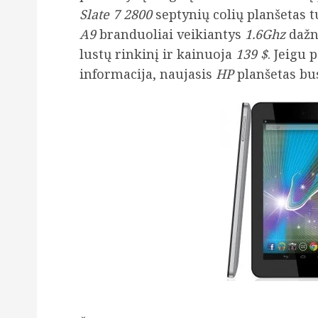
Slate 7 2800
septynių colių planšetas t
A9
branduoliai veikiantys
1.6Ghz
dažn
lustų rinkinį ir kainuoja
139 $
. Jeigu 
informacija, naujasis
HP
planšetas b