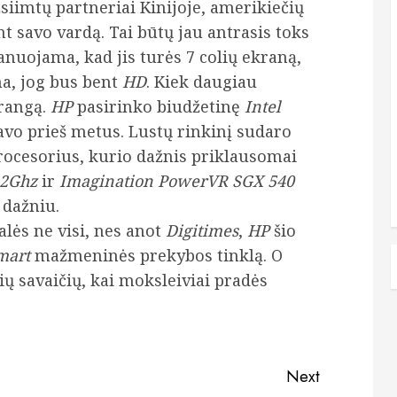
siimtų partneriai Kinijoje, amerikiečių
 savo vardą. Tai būtų jau antrasis toks
nuojama, kad jis turės 7 colių ekraną,
na, jog bus bent
HD
. Kiek daugiau
įrangą.
HP
pasirinko biudžetinę
Intel
avo prieš metus. Lustų rinkinį sudaro
rocesorius, kurio dažnis priklausomai
2Ghz
ir
Imagination PowerVR SGX 540
dažniu.
galės ne visi, nes anot
Digitimes
,
HP
šio
mart
mažmeninės prekybos tinklą. O
lių savaičių, kai moksleiviai pradės
Next