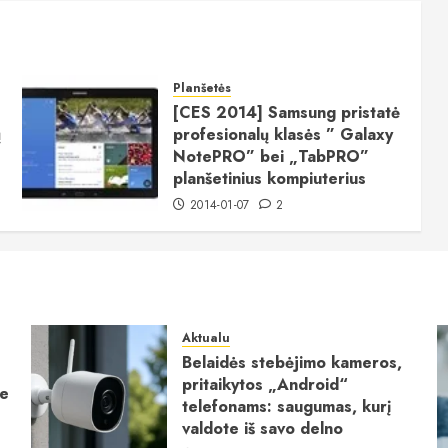
Planšetės
[CES 2014] Samsung pristatė
ų
profesionalų klasės ” Galaxy
NotePRO” bei „TabPRO”
planšetinius kompiuterius
2014-01-07
2
Aktualu
Belaidės stebėjimo kameros,
pritaikytos „Android“
ie
telefonams: saugumas, kurį
valdote iš savo delno