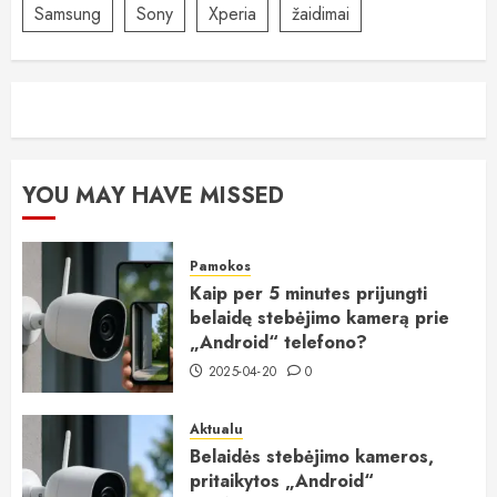
Samsung
Sony
Xperia
žaidimai
YOU MAY HAVE MISSED
Pamokos
Kaip per 5 minutes prijungti
belaidę stebėjimo kamerą prie
„Android“ telefono?
2025-04-20
0
Aktualu
Belaidės stebėjimo kameros,
pritaikytos „Android“