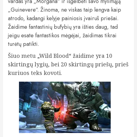
vardas yra „Morgana“ ir išgelbėti savo mylimąją
„Guinevere“. Žinoma, ne viskas taip lengva kaip
atrodo, kadangi kelyje painiosis įvairūs priešai.
Žaidime fantastinių būtybių yra išties daug, tad
jeigu esate fantastikos mėgėjai, žaidimas tikrai
turėtų patikti.
Šiuo metu „Wild Blood“ žaidime yra 10
skirtingų lygių, bei 20 skirtingų priešų, prieš
kuriuos teks kovoti.