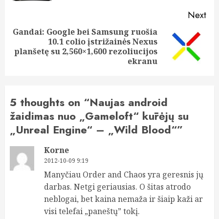
Next
Gandai: Google bei Samsung ruošia
10.1 colio įstrižainės Nexus
Next
planšetę su 2,560×1,600 rezoliucijos
post:
ekranu
5 thoughts on “
Naujas android
žaidimas nuo „Gameloft“ kūrėjų su
„Unreal Engine“ – „Wild Blood“
”
Korne
2012-10-09 9:19
Manyčiau Order and Chaos yra geresnis jų
darbas. Netgi geriausias. O šitas atrodo
neblogai, bet kaina nemaža ir šiaip kaži ar
visi telefai „paneštų” tokį.