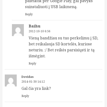
paieškok per Google Play, gal pavyks
suinstaliuoti į USB laikmeną.
Reply
Baihu
2012-10-10 6:56
Vieną bandžiau su tuo perkelimu į SD,
bet reikalauja SD kortelės, kuriose
neturiu. :/ Bet reikės parsisiųsti ir tą
išmėgint.
Reply
Dovidas
2014-01-30 14:12
Gal čia yra link?
Reply