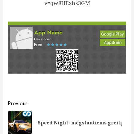
v=qw8HExhs3GM
App Name
Developer
Free
Post
Previous
navigation
Pre
Speed Night- mėgstantiems greitį
pos