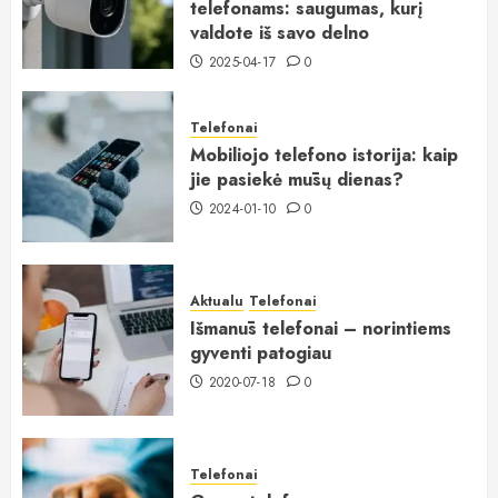
telefonams: saugumas, kurį
valdote iš savo delno
2025-04-17
0
Telefonai
Mobiliojo telefono istorija: kaip
jie pasiekė mūsų dienas?
2024-01-10
0
Aktualu
Telefonai
Išmanūs telefonai – norintiems
gyventi patogiau
2020-07-18
0
Telefonai