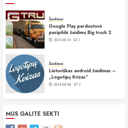
Žaidimai
Google Play parduotuvė
pasipildė žaidimu Big truck 2
2015-05-16
1
Žaidimai
Lietuviškas android žaidimas –
„Logotipų Kvizas”
2014-02-04
3
MUS GALITE SEKTI