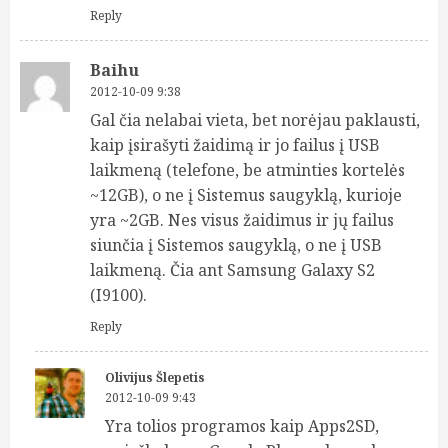
Reply
Baihu
2012-10-09 9:38
Gal čia nelabai vieta, bet norėjau paklausti,
kaip įsirašyti žaidimą ir jo failus į USB
laikmeną (telefone, be atminties kortelės
~12GB), o ne į Sistemus saugyklą, kurioje
yra ~2GB. Nes visus žaidimus ir jų failus
siunčia į Sistemos saugyklą, o ne į USB
laikmeną. Čia ant Samsung Galaxy S2
(I9100).
Reply
Olivijus Šlepetis
2012-10-09 9:43
Yra tolios programos kaip Apps2SD,