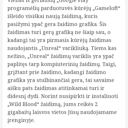
Vienas iš geriausių „Google Play“
programėlių parduotuvės kūrėjų „Gameloft“
išleido visiškai naują žaidimą, kuris
pasižymi ypač gera žaidimo grafika. Šis
žaidimas turi gerą grafiką ne šiaip sau, o
kadangi tai yra pirmasis kūrėjų žaidimas
naudojantis „Unreal“ varikliuką. Tiems kas
nežino, „Unreal“ žaidimų variklis yra ypač
paplitęs tarp kompiuterinių žaidimų. Taigi,
grįžtant prie žaidimo, kadangi žaidimo
grafika yra stulbinančiai gera, tai savaime
aišku pats žaidimas atitinkamai turi ir
didesnį dydi. Norint nusipirkti ir instaliuoti
„Wild Blood“ žaidimą, jums reikės 2
gigabaitų laisvos vietos Jūsų naudojamame
įrenginyje.