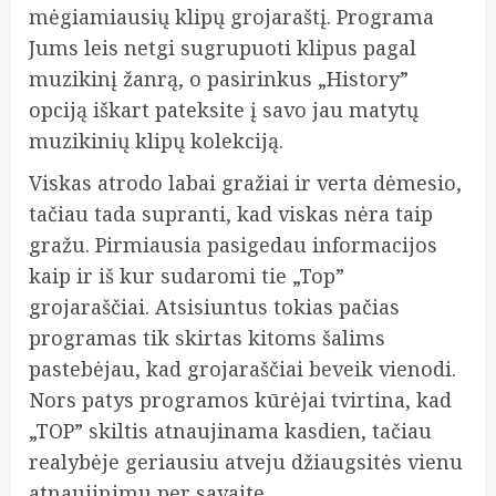
mėgiamiausių klipų grojaraštį. Programa
Jums leis netgi sugrupuoti klipus pagal
muzikinį žanrą, o pasirinkus „History”
opciją iškart pateksite į savo jau matytų
muzikinių klipų kolekciją.
Viskas atrodo labai gražiai ir verta dėmesio,
tačiau tada supranti, kad viskas nėra taip
gražu. Pirmiausia pasigedau informacijos
kaip ir iš kur sudaromi tie „Top”
grojaraščiai. Atsisiuntus tokias pačias
programas tik skirtas kitoms šalims
pastebėjau, kad grojaraščiai beveik vienodi.
Nors patys programos kūrėjai tvirtina, kad
„TOP” skiltis atnaujinama kasdien, tačiau
realybėje geriausiu atveju džiaugsitės vienu
atnaujinimu per savaite.