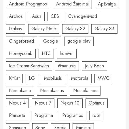
Android Programos
Android Žaidimai
Apžvalga
Archos
Asus
CES
CyanogenMod
Galaxy
Galaxy Note
Galaxy S2
Galaxy S3
Gingerbread
Google
google play
Honeycomb
HTC
huawei
Ice Cream Sandwich
išmanusis
Jelly Bean
KitKat
LG
Mobilusis
Motorola
MWC
Nemokama
Nemokamas
Nemokamos
Nexus 4
Nexus 7
Nexus 10
Optimus
Planšetė
Programa
Programos
root
Samsung
Sony
Xperia
žaidimai