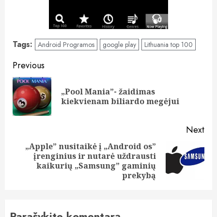
Tags:
Android Programos
google play
Lithuania top 100
Post
Previous
navigation
„Pool Mania”- žaidimas
Pre
kiekvienam biliardo megėjui
pos
Next
„Apple” nusitaikė į „Android os”
įrenginius ir nutarė uždrausti
Next
kaikurių „Samsung” gaminių
post:
prekybą
Parašykite komentarą