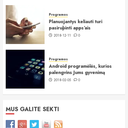
Programos
Planuojantys keliauti turi
pasirūpinti apps‘ais
2018-12-11
0
Programos
Android programėlės, kurios
palengvins Jums gyvenimą
2018-02-05
0
MUS GALITE SEKTI