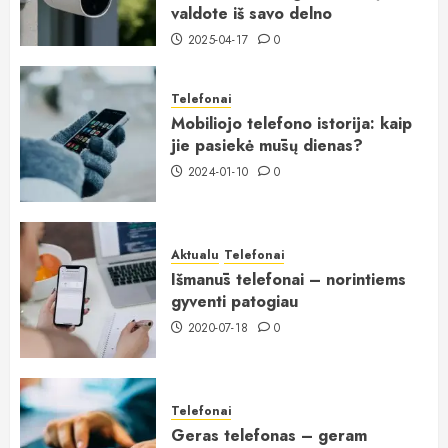
valdote iš savo delno
2025-04-17
0
Telefonai
Mobiliojo telefono istorija: kaip
jie pasiekė mūsų dienas?
2024-01-10
0
Aktualu
Telefonai
Išmanūs telefonai – norintiems
gyventi patogiau
2020-07-18
0
Telefonai
Geras telefonas – geram