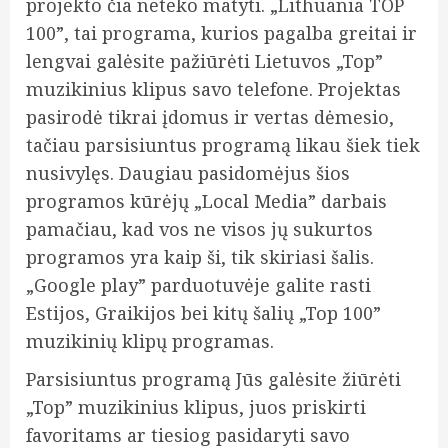
projekto čia neteko matyti. „Lithuania TOP
100”, tai programa, kurios pagalba greitai ir
lengvai galėsite pažiūrėti Lietuvos „Top”
muzikinius klipus savo telefone. Projektas
pasirodė tikrai įdomus ir vertas dėmesio,
tačiau parsisiuntus programą likau šiek tiek
nusivylęs.
Daugiau pasidomėjus šios
programos kūrėjų „Local Media” darbais
pamačiau, kad vos ne visos jų sukurtos
programos yra kaip ši, tik skiriasi šalis.
„Google play” parduotuvėje galite rasti
Estijos, Graikijos bei kitų šalių „Top 100”
muzikinių klipų programas.
Parsisiuntus programą Jūs galėsite žiūrėti
„Top” muzikinius klipus, juos priskirti
favoritams ar tiesiog pasidaryti savo