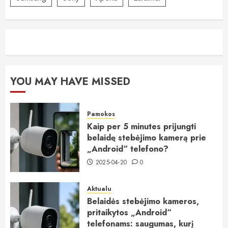
YOU MAY HAVE MISSED
Pamokos
Kaip per 5 minutes prijungti
belaidę stebėjimo kamerą prie
„Android“ telefono?
2025-04-20
0
Aktualu
Belaidės stebėjimo kameros,
pritaikytos „Android“
telefonams: saugumas, kurį