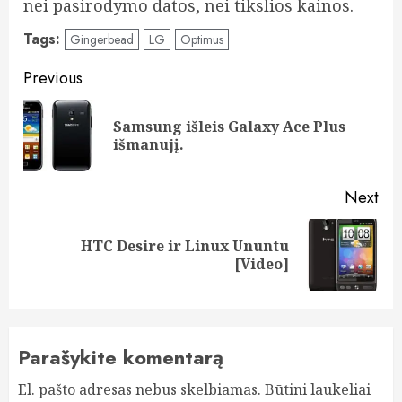
nei pasirodymo datos, nei tikslios kainos.
Tags:
Gingerbead
LG
Optimus
Post
Previous
navigation
Samsung išleis Galaxy Ace Plus
Pre
išmanujį.
pos
Next
HTC Desire ir Linux Ununtu
Next
[Video]
post:
Parašykite komentarą
El. pašto adresas nebus skelbiamas.
Būtini laukeliai