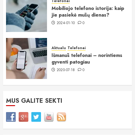
Telefonai
Mobiliojo telefono istorija: kaip
jie pasiekė mūsų dienas?
2024-01-10
0
Aktualu
Telefonai
Išmanūs telefonai – norintiems
gyventi patogiau
2020-07-18
0
MUS GALITE SEKTI