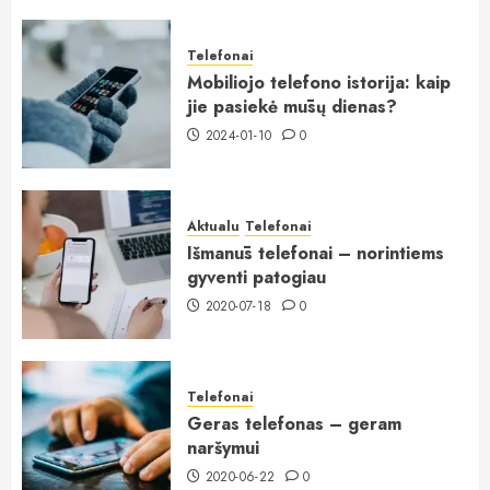
Telefonai
Mobiliojo telefono istorija: kaip
jie pasiekė mūsų dienas?
2024-01-10
0
Aktualu
Telefonai
Išmanūs telefonai – norintiems
gyventi patogiau
2020-07-18
0
Telefonai
Geras telefonas – geram
naršymui
2020-06-22
0