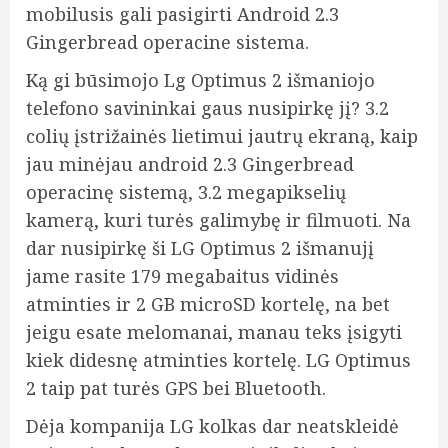
mobilusis gali pasigirti Android 2.3
Gingerbread operacine sistema.
Ką gi būsimojo Lg Optimus 2 išmaniojo
telefono savininkai gaus nusipirkę jį? 3.2
colių įstrižainės lietimui jautrų ekraną, kaip
jau minėjau android 2.3 Gingerbread
operacinę sistemą, 3.2 megapikselių
kamerą, kuri turės galimybę
ir filmuoti. Na
dar nusipirkę ši LG Optimus 2 išmanujį
jame rasite 179 megabaitus vidinės
atminties ir 2 GB microSD kortelę, na bet
jeigu esate melomanai, manau teks įsigyti
kiek didesnę atminties kortelę. LG Optimus
2 taip pat turės GPS bei Bluetooth.
Dėja kompanija LG kolkas dar neatskleidė