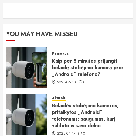
YOU MAY HAVE MISSED
Pamokos
Kaip per 5 minutes prijungti
belaidę stebėjimo kamerą prie
„Android“ telefono?
2025-04-20
0
Aktualu
Belaidės stebėjimo kameros,
pritaikytos „Android“
telefonams: saugumas, kurį
valdote iš savo delno
2025-04-17
0