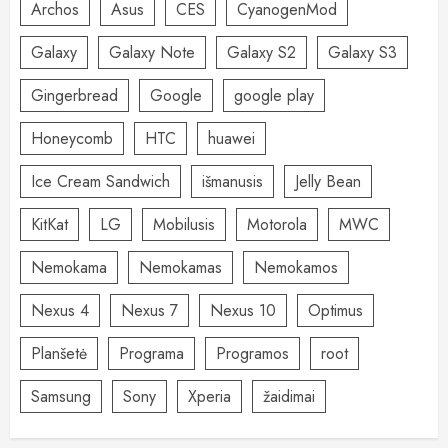
Archos
Asus
CES
CyanogenMod
Galaxy
Galaxy Note
Galaxy S2
Galaxy S3
Gingerbread
Google
google play
Honeycomb
HTC
huawei
Ice Cream Sandwich
išmanusis
Jelly Bean
KitKat
LG
Mobilusis
Motorola
MWC
Nemokama
Nemokamas
Nemokamos
Nexus 4
Nexus 7
Nexus 10
Optimus
Planšetė
Programa
Programos
root
Samsung
Sony
Xperia
žaidimai