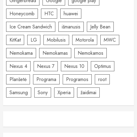
Gingerbread
Google
google play
Honeycomb
HTC
huawei
Ice Cream Sandwich
išmanusis
Jelly Bean
KitKat
LG
Mobilusis
Motorola
MWC
Nemokama
Nemokamas
Nemokamos
Nexus 4
Nexus 7
Nexus 10
Optimus
Planšetė
Programa
Programos
root
Samsung
Sony
Xperia
žaidimai