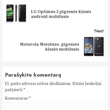
navigation
LG Optimus 2 pigesnės klasės
Pre
android mobilusis
pos
Next
Motorola Motoluxe, pigesnės
Next
klasės mobilusis
post:
Parašykite komentarą
El. pašto adresas nebus skelbiamas.
Būtini laukeliai
pažymėti
*
Komentaras
*