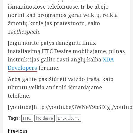
išmaniuosiose telefonuose. Ir be abėjo
norint kad programos gerai veiktų, reikia
žmonių kurie jas pratestuotu, sako
zacthespach.
Jeigu norite patys išmeginti linux
instaliavimą HTC Desire mobiliajame, pilnas
instrukcijas galite rasti anglų kalba
XDA
Developers
forume.
Arba galite pasižiūrėti vaizdo įrašą, kaip
ubuntu veikia android išmaniajame
telefone.
[youtube]http://youtu.be/3WNeY9b5DIg[/youtub
Tags:
HTC
htc desire
Linux Ubuntu
Post
Previous