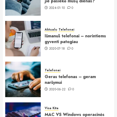
jie pasiekė mūsų dienas?
2024-01-10
0
Aktualu
Telefonai
Išmanūs telefonai – norintiems
gyventi patogiau
2020-07-18
0
Telefonai
Geras telefonas – geram
naršymui
2020-06-22
0
Visa Kita
MAC VS Windows operacinės