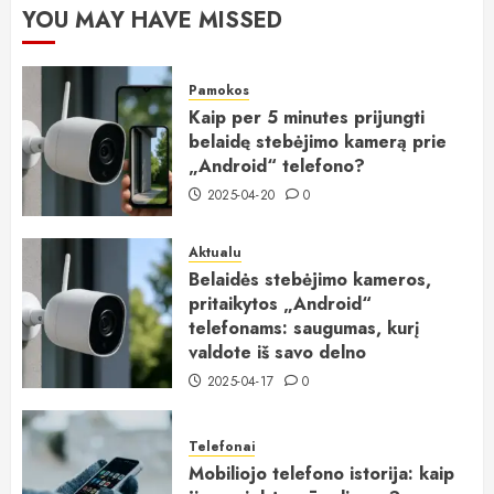
YOU MAY HAVE MISSED
Pamokos
Kaip per 5 minutes prijungti
belaidę stebėjimo kamerą prie
„Android“ telefono?
2025-04-20
0
Aktualu
Belaidės stebėjimo kameros,
pritaikytos „Android“
telefonams: saugumas, kurį
valdote iš savo delno
2025-04-17
0
Telefonai
Mobiliojo telefono istorija: kaip