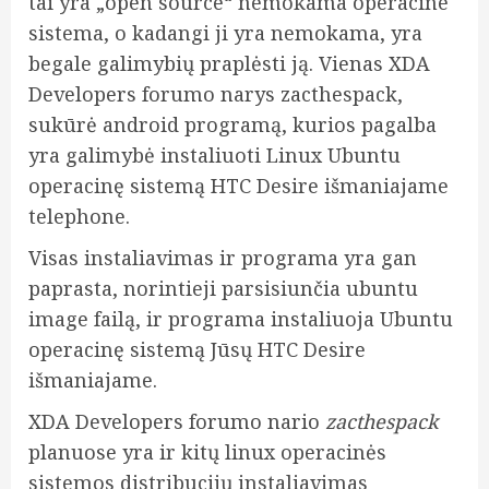
tai yra „open source“ nemokama operacine
sistema, o kadangi ji yra nemokama, yra
begale galimybių praplėsti ją. Vienas XDA
Developers forumo narys zacthespack,
sukūrė android programą, kurios pagalba
yra galimybė instaliuoti Linux Ubuntu
operacinę sistemą HTC Desire išmaniajame
telephone.
Visas instaliavimas ir programa yra gan
paprasta, norintieji parsisiunčia ubuntu
image failą, ir programa instaliuoja Ubuntu
operacinę sistemą Jūsų HTC Desire
išmaniajame.
XDA Developers forumo nario
zacthespack
planuose yra
ir kitų linux operacinės
sistemos distribucijų instaliavimas