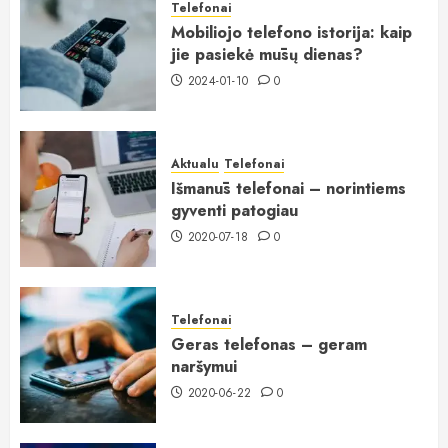
Telefonai
Mobiliojo telefono istorija: kaip
jie pasiekė mūsų dienas?
2024-01-10
0
Aktualu
Telefonai
Išmanūs telefonai – norintiems
gyventi patogiau
2020-07-18
0
Telefonai
Geras telefonas – geram
naršymui
2020-06-22
0