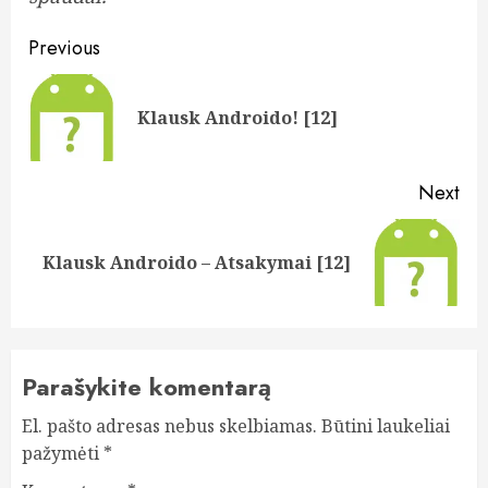
Post
Previous
navigation
Pre
Klausk Androido! [12]
pos
Next
Next
Klausk Androido – Atsakymai [12]
post:
Parašykite komentarą
El. pašto adresas nebus skelbiamas.
Būtini laukeliai
pažymėti
*