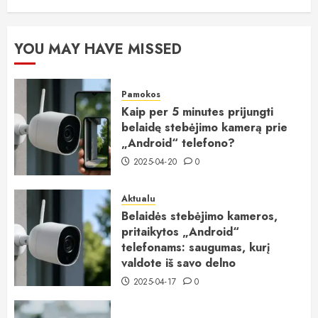
YOU MAY HAVE MISSED
Pamokos
Kaip per 5 minutes prijungti
belaidę stebėjimo kamerą prie
„Android“ telefono?
2025-04-20
0
Aktualu
Belaidės stebėjimo kameros,
pritaikytos „Android“
telefonams: saugumas, kurį
valdote iš savo delno
2025-04-17
0