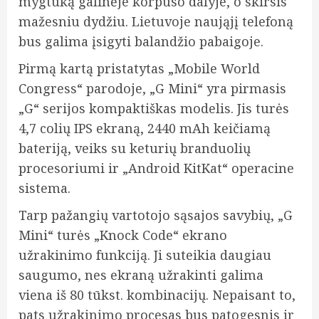
mygtuką galinėje korpuso dalyje, o skirsis
mažesniu dydžiu. Lietuvoje naująjį telefoną
bus galima įsigyti balandžio pabaigoje.
Pirmą kartą pristatytas „Mobile World
Congress“ parodoje, „G Mini“ yra pirmasis
„G“ serijos kompaktiškas modelis. Jis turės
4,7 colių IPS ekraną, 2440 mAh keičiamą
bateriją, veiks su keturių branduolių
procesoriumi ir „Android KitKat“ operacine
sistema.
Tarp pažangių vartotojo sąsajos savybių, „G
Mini“ turės „Knock Code“ ekrano
užrakinimo funkciją. Ji suteikia daugiau
saugumo, nes ekraną užrakinti galima
viena iš 80 tūkst. kombinacijų. Nepaisant to,
pats užrakinimo procesas bus patogesnis ir