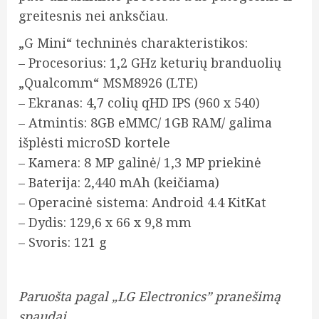
greitesnis nei anksčiau.
„G Mini“ techninės charakteristikos:
– Procesorius: 1,2 GHz keturių branduolių
„Qualcomm“ MSM8926 (LTE)
– Ekranas: 4,7 colių qHD IPS (960 x 540)
– Atmintis: 8GB eMMC/ 1GB RAM/ galima
išplėsti microSD kortele
– Kamera: 8 MP galinė/ 1,3 MP priekinė
– Baterija: 2,440 mAh (keičiama)
– Operacinė sistema: Android 4.4 KitKat
– Dydis: 129,6 x 66 x 9,8 mm
– Svoris: 121 g
Paruošta pagal „LG Electronics” pranešimą
spaudai.