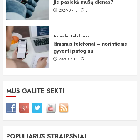
jie pasiekė mūsų dienas?
2024-01-10
0
Aktualu
Telefonai
Išmanūs telefonai – norintiems
gyventi patogiau
2020-07-18
0
MUS GALITE SEKTI
POPULIARŪS STRAIPSNIAI