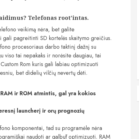
žaidimus? Telefonas root’intas.
lefono veikimą nėra, bet galite
 gali pagreitinti SD kortelės skaitymo greičius.
efono procesoriaus darbo taktinį dažnį su
 viso tai nepakaks ir norėsite daugiau, tai
yti Custom Rom kuris gali labiau optimizuoti
esniu, bet didelių vilčių nevertų dėti.
 RAM ir ROM atmintis, gal yra kokios
resnį launcherį ir orų prognozių
efono komponentai, tad su programėle nėra
s programiškai naudoti ar galbūt optimizuoti. RAM