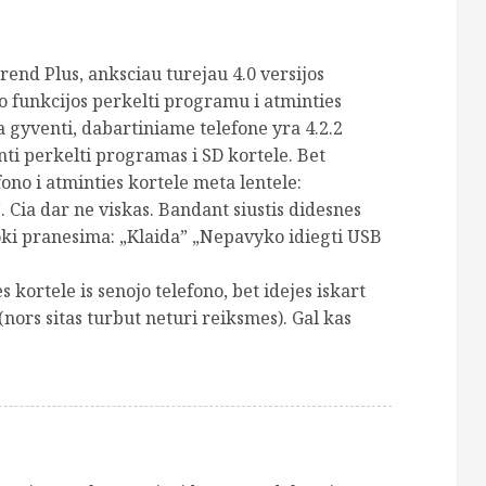
end Plus, anksciau turejau 4.0 versijos
o funkcijos perkelti programu i atminties
a gyventi, dabartiniame telefone yra 4.2.2
nti perkelti programas i SD kortele. Bet
ono i atminties kortele meta lentele:
Cia dar ne viskas. Bandant siustis didesnes
ki pranesima: „Klaida” „Nepavyko idiegti USB
s kortele is senojo telefono, bet idejes iskart
nors sitas turbut neturi reiksmes). Gal kas