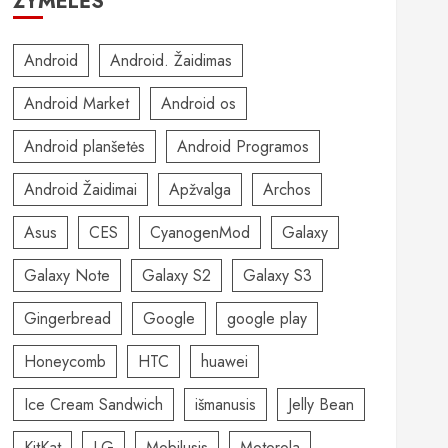
ŽYMELĖS
Android
Android. Žaidimas
Android Market
Android os
Android planšetės
Android Programos
Android Žaidimai
Apžvalga
Archos
Asus
CES
CyanogenMod
Galaxy
Galaxy Note
Galaxy S2
Galaxy S3
Gingerbread
Google
google play
Honeycomb
HTC
huawei
Ice Cream Sandwich
išmanusis
Jelly Bean
KitKat
LG
Mobilusis
Motorola