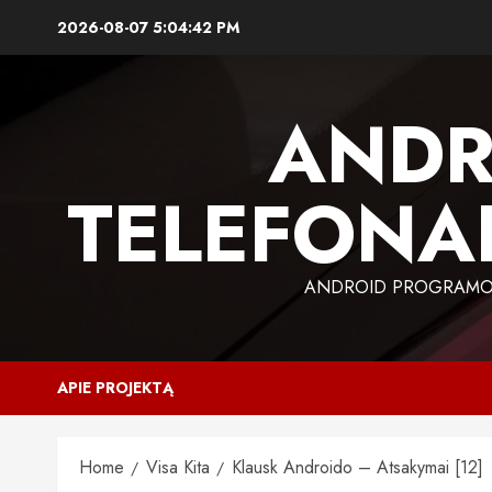
Skip
2026-08-07
5:04:43 PM
to
content
ANDR
TELEFONAI
ANDROID PROGRAMOS,
APIE PROJEKTĄ
Home
Visa Kita
Klausk Androido – Atsakymai [12]