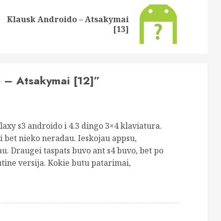
Klausk Androido – Atsakymai
Previous
Next
[13]
post:
post:
 – Atsakymai [12]
”
axy s3 androido i 4.3 dingo 3×4 klaviatura.
i bet nieko neradau. Ieskojau appsu,
au. Draugei taspats buvo ant s4 buvo, bet po
ine versija. Kokie butu patarimai,