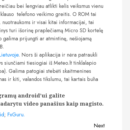
eičiau bei lengviau atlikti kelis veiksmus vienu
riklauso telefono veikimo greitis. O ROM tai
nuotraukoms ir visai kitai informacijai, tai
ginys turi išorinę praplečiamą Micro SD kortelę
o galima prijungti ar atmintinę, nešiojamą
B.
Lietuvoje
. Nors ši aplikacija ir nėra patraukli
 siunčiami tiesiogiai iš Meteo.lt tinklalapio
ba). Galima patogiai stebėti skaitmenines
s ir kiti, valandos tikslumu, tai kartais būna
gramų android’ui galite
adarytu video panašius kaip magisto.
id
;
FxGuru.
Next