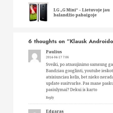
navigation
LG „G Mini“ – Lietuvoje jau
balandžio pabaigoje
6 thoughts on “
Klausk Androido
Paulius
2014-04-17 7:06
Sveiki, po atnaujinimo samsung gal
Bandziau googlinti, youtube ieskot
atsisiunciau kelis, bet nieko nerad
update susitvarke. Pas mane paskut
pasiulymai? Dekui is karto
Reply
Edgaras