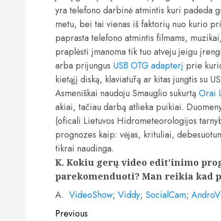
yra telefono darbinė atmintis kuri padeda gr
metu, bei tai vienas iš faktorių nuo kurio p
paprasta telefono atmintis filmams, muzikai, 
praplėsti įmanoma tik tuo atveju jeigu įren
arba prijungus
USB OTG adapterį
prie kuri
kietąjį diską, klaviatūrą ar kitas jungtis su US
Asmeniškai naudoju Smauglio sukurtą
Orai 
akiai, tačiau darbą atlieka puikiai. Duomenys
(oficali Lietuvos Hidrometeorologijos tarny
prognozes kaip: vėjas, krituliai, debesuotuma
tikrai naudinga.
K. Kokiu gerų video edit’inimo pro
parekomenduoti? Man reikia kad p
A.
VideoShow
;
Viddy
;
SocialCam
;
AndroV
Post
Previous