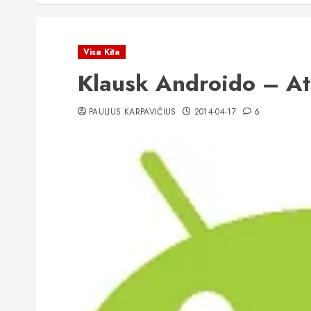
Visa Kita
Klausk Androido – At
PAULIUS KARPAVIČIUS
2014-04-17
6