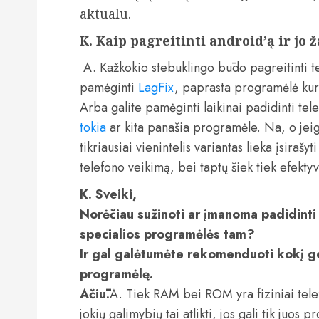
aktualu.
K. Kaip pagreitinti android’ą ir jo 
A. Kažkokio stebuklingo būdo pagreitinti te
pamėginti
LagFix
, paprasta programėlė kuri
Arba galite pamėginti laikinai padidinti tel
tokia
ar kita panašia programėle. Na, o jeigu
tikriausiai vienintelis variantas lieka įsiraš
telefono veikimą, bei taptų šiek tiek efektyv
K. Sveiki,
Norėčiau sužinoti ar įmanoma padidinti
specialios programėlės tam?
Ir gal galėtumėte rekomenduoti kokį ge
programėlę.
Ačiū.
A. Tiek RAM bei ROM yra fiziniai tel
jokių galimybių tai atlikti, jos gali tik juo