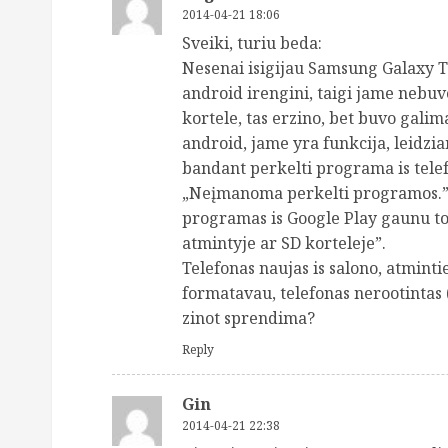
2014-04-21 18:06
Sveiki, turiu beda:
Nesenai isigijau Samsung Galaxy Tr
android irengini, taigi jame nebuv
kortele, tas erzino, bet buvo galim
android, jame yra funkcija, leidzia
bandant perkelti programa is telef
„Neįmanoma perkelti programos.”. 
programas is Google Play gaunu to
atmintyje ar SD korteleje”.
Telefonas naujas is salono, atmintie
formatavau, telefonas nerootintas (
zinot sprendima?
Reply
Gin
2014-04-21 22:38