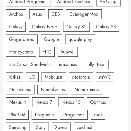
Android Programos
Android Žaidimai
Apžvalga
Archos
Asus
CES
CyanogenMod
Galaxy
Galaxy Note
Galaxy S2
Galaxy S3
Gingerbread
Google
google play
Honeycomb
HTC
huawei
Ice Cream Sandwich
išmanusis
Jelly Bean
KitKat
LG
Mobilusis
Motorola
MWC
Nemokama
Nemokamas
Nemokamos
Nexus 4
Nexus 7
Nexus 10
Optimus
Planšetė
Programa
Programos
root
Samsung
Sony
Xperia
žaidimai