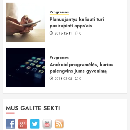
Programos
Planuojantys keliauti turi
pasirūpinti apps‘ais
2018-12-11
0
Programos
Android programėlės, kurios
palengvins Jums gyvenimą
2018-02-05
0
MUS GALITE SEKTI