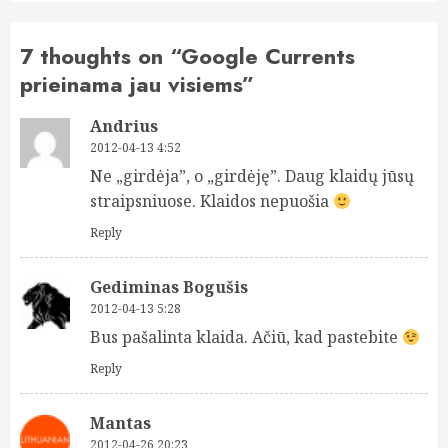
7 thoughts on “
Google Currents
prieinama jau visiems
”
Andrius
2012-04-13 4:52
Ne „girdėja”, o „girdėję”. Daug klaidų jūsų
straipsniuose. Klaidos nepuošia
Reply
Gediminas Bogušis
2012-04-13 5:28
Bus pašalinta klaida. Ačiū, kad pastebite
Reply
Mantas
2012-04-26 20:23