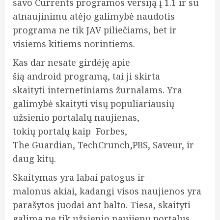
savo Currents programos versiją į 1.1 ir su
atnaujinimu atėjo galimybė naudotis
programa ne tik JAV piliečiams, bet ir
visiems kitiems norintiems.
Kas dar nesate girdėję apie
šią android programą, tai ji skirta
skaityti internetiniams žurnalams. Yra
galimybė skaityti
visų populiariausių
užsienio portalalų naujienas,
tokių portalų kaip Forbes,
The Guardian, TechCrunch,PBS, Saveur, ir
daug kitų.
Skaitymas yra labai patogus ir
malonus akiai, kadangi visos naujienos yra
parašytos juodai ant balto. Tiesa, skaityti
galima ne tik užsienio naujienų portalus,