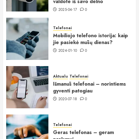
valdote iš savo delno
2025-04-17
0
Telefonai
Mobiliojo telefono istorija: kaip
jie pasiekė mūsų dienas?
2024-01-10
0
Aktualu
Telefonai
Išmanūs telefonai – norintiems
gyventi patogiau
2020-07-18
0
Telefonai
Geras telefonas – geram