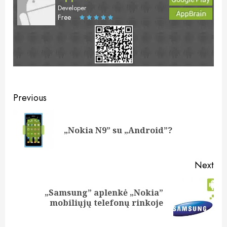
Developer
Free
Post
Previous
navigation
Pre
„Nokia N9” su „Android”?
pos
Next
„Samsung” aplenkė „Nokia”
Next
mobiliųjų telefonų rinkoje
post: