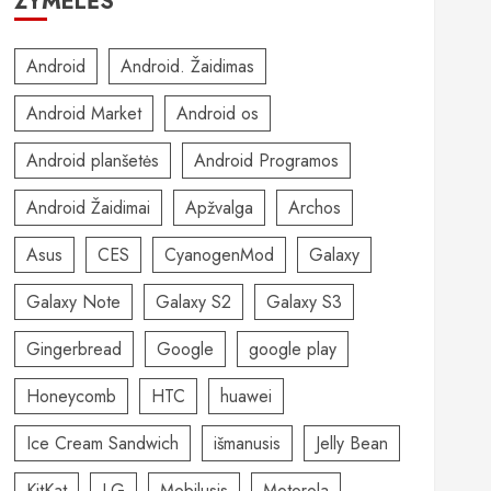
ŽYMELĖS
Android
Android. Žaidimas
Android Market
Android os
Android planšetės
Android Programos
Android Žaidimai
Apžvalga
Archos
Asus
CES
CyanogenMod
Galaxy
Galaxy Note
Galaxy S2
Galaxy S3
Gingerbread
Google
google play
Honeycomb
HTC
huawei
Ice Cream Sandwich
išmanusis
Jelly Bean
KitKat
LG
Mobilusis
Motorola