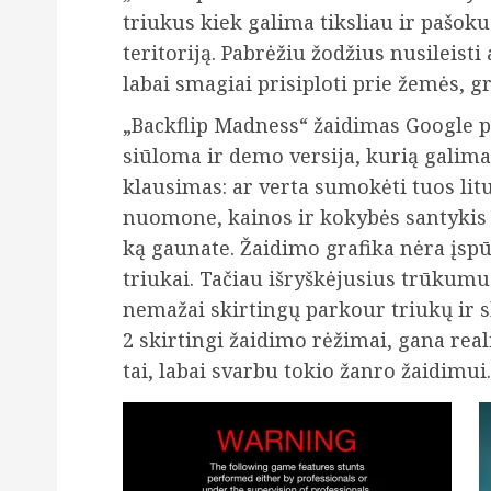
triukus kiek galima tiksliau ir pašokus
teritoriją. Pabrėžiu žodžius nusileisti
labai smagiai prisiploti prie žemės, g
„Backflip Madness“ žaidimas Google pl
siūloma ir demo versija, kurią galima
klausimas: ar verta sumokėti tuos lit
nuomone, kainos ir kokybės santykis yra
ką gaunate. Žaidimo grafika nėra įspū
triukai. Tačiau išryškėjusius trūkumu
nemažai skirtingų parkour triukų ir sk
2 skirtingi žaidimo rėžimai, gana reali
tai, labai svarbu tokio žanro žaidimui.