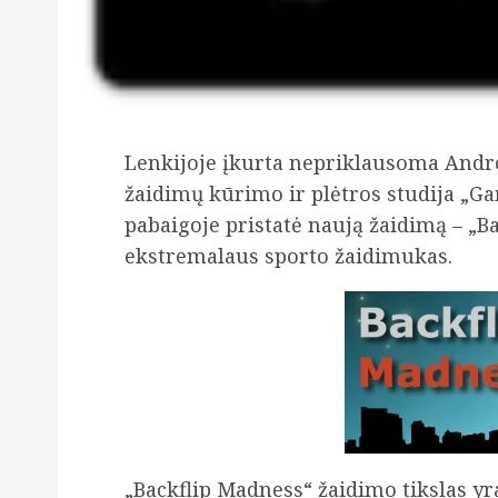
Lenkijoje įkurta nepriklausoma Andro
žaidimų kūrimo ir plėtros studija „G
pabaigoje pristatė naują žaidimą – „B
ekstremalaus sporto žaidimukas.
„Backflip Madness“ žaidimo tikslas yra