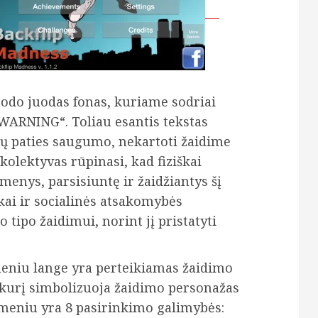
rodo juodas fonas, kuriame sodriai
WARNING“. Toliau esantis tekstas
 jų paties saugumo, nekartoti žaidime
lektyvas rūpinasi, kad fiziškai
menys, parsisiuntę ir žaidžiantys šį
ykai ir socialinės atsakomybės
 tipo žaidimui, norint jį pristatyti
eniu lange yra perteikiamas žaidimo
, kurį simbolizuoja žaidimo personažas
e meniu yra 8 pasirinkimo galimybės: