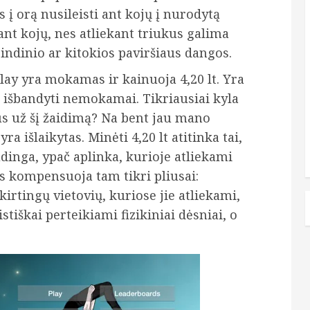
 į orą nusileisti ant kojų į nurodytą
 ant kojų, nes atliekant triukus galima
rindinio ar kitokios paviršiaus dangos.
ay yra mokamas ir kainuoja 4,20 lt. Yra
 išbandyti nemokamai. Tikriausiai kyla
us už šį žaidimą? Na bent jau mano
 išlaikytas. Minėti 4,20 lt atitinka tai,
dinga, ypač aplinka, kurioje atliekami
s kompensuoja tam tikri pliusai:
irtingų vietovių, kuriose jie atliekami,
stiškai perteikiami fizikiniai dėsniai, o