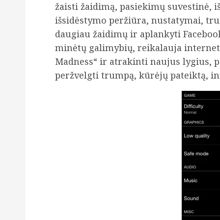
žaisti žaidimą, pasiekimų suvestinė, i
išsidėstymo peržiūra, nustatymai, tr
daugiau žaidimų ir aplankyti Facebook’
minėtų galimybių, reikalauja interneto
Madness“ ir atrakinti naujus lygius, 
peržvelgti trumpą, kūrėjų pateiktą, in