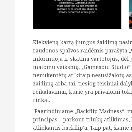
Kiekvieną kartą įjungus žaidimą pasi
raudonos spalvos raidėmis parašyta „
informuoja ir skatina vartotojus, dėl
matomų veiksmų. „Gamesoul Studio“ ko
nenukentėtų ar kitaip nesusižalotų as
žaidimą arba tai, tiesiog teisiniai dal
reikalavimai, kurie yra privalomi tokio
rinkai.
Pagrindiniame „Backflip Madness“ m
principas – parkour triukų atlikimas
atliekantis backflip‘a. Taip pat, šiam