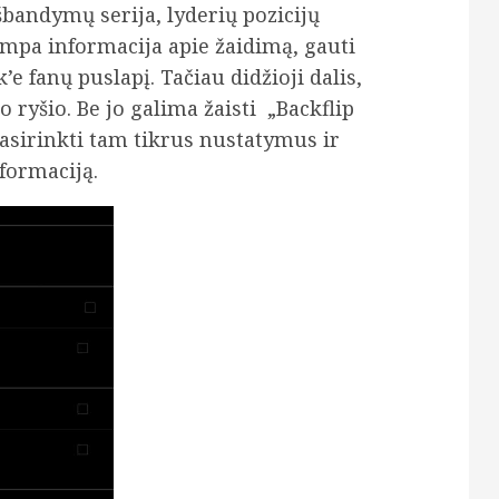
šbandymų serija, lyderių pozicijų
umpa informacija apie žaidimą, gauti
e fanų puslapį. Tačiau didžioji dalis,
 ryšio. Be jo galima žaisti „Backflip
pasirinkti tam tikrus nustatymus ir
formaciją.