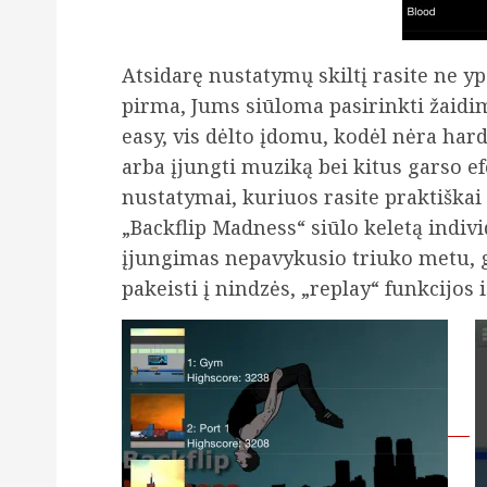
Atsidarę nustatymų skiltį rasite ne y
pirma, Jums siūloma pasirinkti žaidi
easy, vis dėlto įdomu, kodėl nėra hard 
arba įjungti muziką bei kitus garso efe
nustatymai, kuriuos rasite praktiškai
„Backflip Madness“ siūlo keletą indiv
įjungimas nepavykusio triuko metu, g
pakeisti į nindzės, „replay“ funkcijos