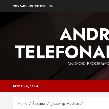
Skip
2026-08-09
1:01:39 PM
to
content
ANDR
TELEFONAI
ANDROID PROGRAMOS,
APIE PROJEKTĄ
Home
Žaidimai
„Backflip Madness“