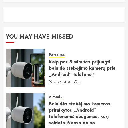
YOU MAY HAVE MISSED
Pamokos
Kaip per 5 minutes prijungti
belaidę stebėjimo kamerą prie
„Android“ telefono?
2025-04-20
0
Aktualu
Belaidės stebėjimo kameros,
pritaikytos „Android“
telefonams: saugumas, kurį
valdote iš savo delno