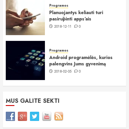
Programos
Planuojantys keliauti turi
pasirūpinti apps‘ais
2018-12-11
0
Programos
Android programėlės, kurios
palengvins Jums gyvenimą
2018-02-05
0
MUS GALITE SEKTI