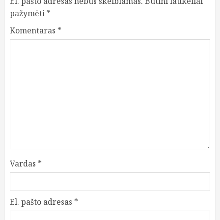
El. pašto adresas nebus skelbiamas.
Būtini laukeliai
pažymėti
*
Komentaras
*
Vardas
*
El. pašto adresas
*