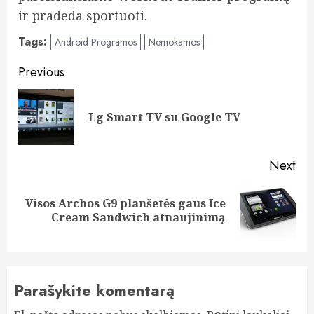
ir pradeda sportuoti.
Tags:
Android Programos
Nemokamos
Post
Previous
navigation
Pre
Lg Smart TV su Google TV
pos
Next
Visos Archos G9 planšetės gaus Ice
Next
Cream Sandwich atnaujinimą
post:
Parašykite komentarą