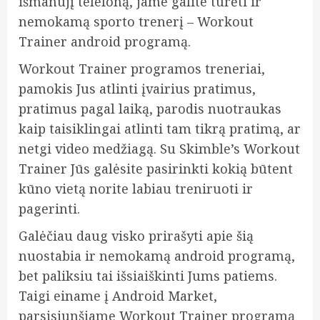
išmanujį telefoną, jame galite turėti ir
nemokamą sporto trenerį –
Workout
Trainer android programą.
Workout Trainer programos treneriai,
pamokis Jus atlinti įvairius pratimus,
pratimus pagal laiką, parodis nuotraukas
kaip taisiklingai atlinti tam tikrą pratimą, ar
netgi video medžiagą. Su Skimble’s Workout
Trainer Jūs galėsite pasirinkti kokią būtent
kūno vietą norite labiau treniruoti ir
pagerinti.
Galėčiau daug visko prirašyti apie šią
nuostabia ir nemokamą android programą,
bet paliksiu tai išsiaiškinti Jums patiems.
Taigi einame į Android Market,
parsisiunšiame Workout Trainer programą