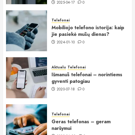
2025-04-17
0
Telefonai
Mobiliojo telefono istorija: kaip
jie pasiekė mūsų dienas?
2024-01-10
0
Aktualu
Telefonai
Išmanūs telefonai – norintiems
gyventi patogiau
2020-07-18
0
Telefonai
Geras telefonas – geram
naršymui