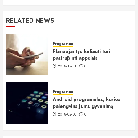
RELATED NEWS
Programos
Planuojantys keliauti turi
pasirūpinti apps‘ais
2018-12-11
0
Programos
Android programėlės, kurios
palengvins Jums gyvenimą
2018-02-05
0