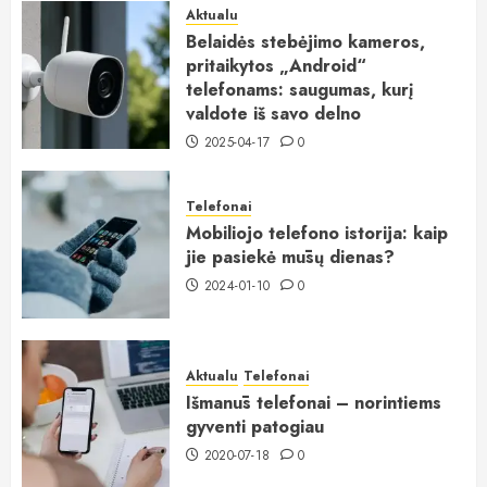
Aktualu
Belaidės stebėjimo kameros,
pritaikytos „Android“
telefonams: saugumas, kurį
valdote iš savo delno
2025-04-17
0
Telefonai
Mobiliojo telefono istorija: kaip
jie pasiekė mūsų dienas?
2024-01-10
0
Aktualu
Telefonai
Išmanūs telefonai – norintiems
gyventi patogiau
2020-07-18
0