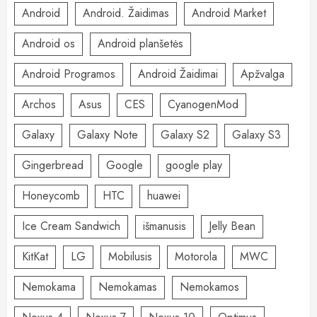
Android
Android. Žaidimas
Android Market
Android os
Android planšetės
Android Programos
Android Žaidimai
Apžvalga
Archos
Asus
CES
CyanogenMod
Galaxy
Galaxy Note
Galaxy S2
Galaxy S3
Gingerbread
Google
google play
Honeycomb
HTC
huawei
Ice Cream Sandwich
išmanusis
Jelly Bean
KitKat
LG
Mobilusis
Motorola
MWC
Nemokama
Nemokamas
Nemokamos