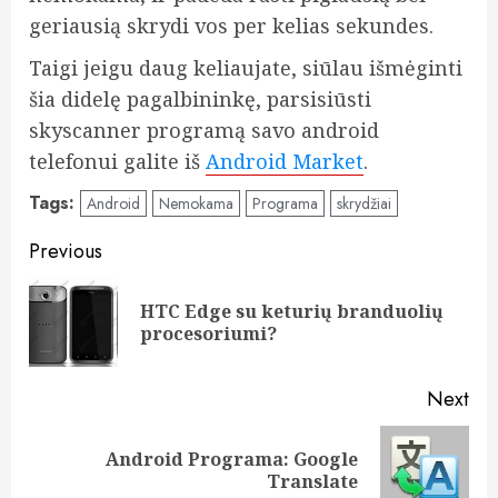
geriausią skrydi vos per kelias sekundes.
Taigi jeigu daug keliaujate, siūlau išmėginti
šia didelę pagalbininkę, parsisiūsti
skyscanner programą savo android
telefonui galite iš
Android Market
.
Tags:
Android
Nemokama
Programa
skrydžiai
Post
Previous
navigation
HTC Edge su keturių branduolių
Pre
procesoriumi?
pos
Next
Android Programa: Google
Next
Translate
post: