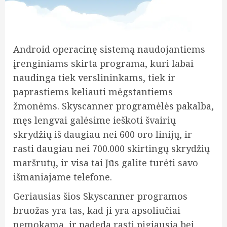
Android operacinę sistemą naudojantiems
įrenginiams skirta programa, kuri labai
naudinga tiek verslininkams, tiek ir
paprastiems keliauti mėgstantiems
žmonėms. Skyscanner programėlės pakalba,
męs lengvai galėsime ieškoti švairių
skrydžių iš daugiau nei 600 oro linijų, ir
rasti daugiau nei 700.000 skirtingų skrydžių
maršrutų, ir visa tai Jūs galite turėti savo
išmaniajame telefone.
Geriausias šios Skyscanner programos
bruožas yra tas,
kad ji yra apsoliučiai
nemokama, ir padeda rasti pigiausią bei