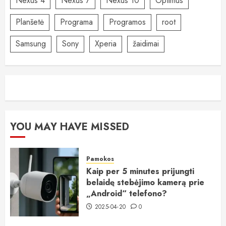
Nexus 4
Nexus 7
Nexus 10
Optimus
Planšetė
Programa
Programos
root
Samsung
Sony
Xperia
žaidimai
YOU MAY HAVE MISSED
Pamokos
Kaip per 5 minutes prijungti
belaidę stebėjimo kamerą prie
„Android“ telefono?
2025-04-20
0