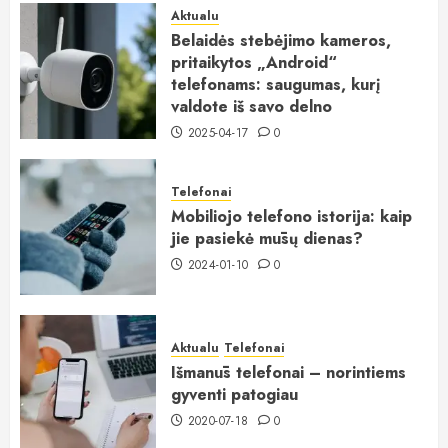
Aktualu
Belaidės stebėjimo kameros,
pritaikytos „Android“
telefonams: saugumas, kurį
valdote iš savo delno
2025-04-17
0
Telefonai
Mobiliojo telefono istorija: kaip
jie pasiekė mūsų dienas?
2024-01-10
0
Aktualu
Telefonai
Išmanūs telefonai – norintiems
gyventi patogiau
2020-07-18
0