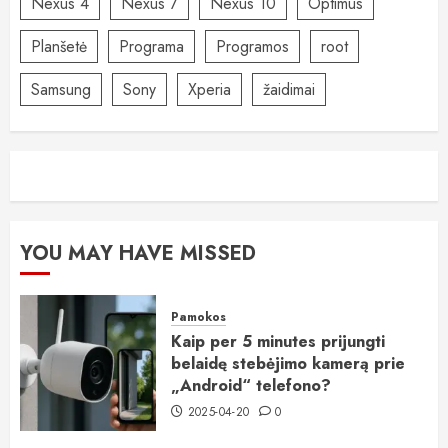
Nexus 4
Nexus 7
Nexus 10
Optimus
Planšetė
Programa
Programos
root
Samsung
Sony
Xperia
žaidimai
YOU MAY HAVE MISSED
Pamokos
Kaip per 5 minutes prijungti
belaidę stebėjimo kamerą prie
„Android“ telefono?
2025-04-20
0