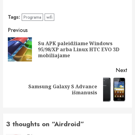
Tags:
Programa
wifi
Post
Previous
navigation
Su APK paleidžiame Windows
Pre
95/98/XP arba Linux HTC EVO 3D
pos
mobiliajame
Next
Samsung Galaxy S Advance
Next
išmanusis
post:
3 thoughts on “
Airdroid
”