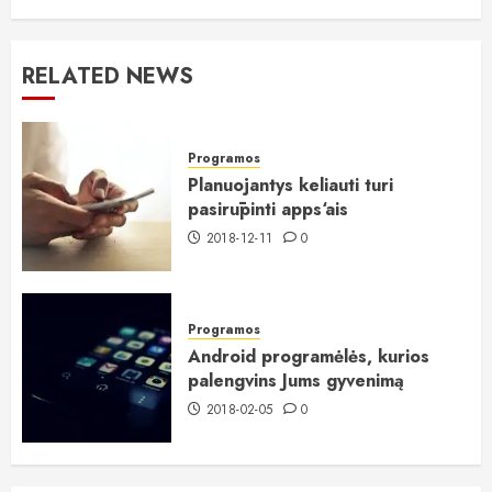
RELATED NEWS
Programos
Planuojantys keliauti turi
pasirūpinti apps‘ais
2018-12-11
0
Programos
Android programėlės, kurios
palengvins Jums gyvenimą
2018-02-05
0