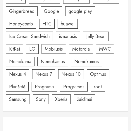
Gingerbread
Google
google play
Honeycomb
HTC
huawei
Ice Cream Sandwich
išmanusis
Jelly Bean
KitKat
LG
Mobilusis
Motorola
MWC
Nemokama
Nemokamas
Nemokamos
Nexus 4
Nexus 7
Nexus 10
Optimus
Planšetė
Programa
Programos
root
Samsung
Sony
Xperia
žaidimai