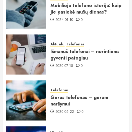
Mobiliojo telefono istorija: kaip
jie pasiekė mūsų dienas?
2024-01-10
0
Aktualu
Telefonai
Išmanūs telefonai – norintiems
gyventi patogiau
2020-07-18
0
Telefonai
Geras telefonas – geram
naršymui
2020-06-22
0