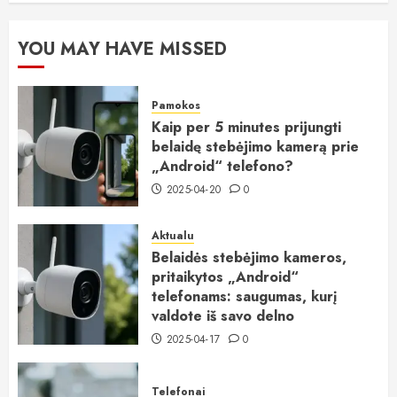
YOU MAY HAVE MISSED
Pamokos
Kaip per 5 minutes prijungti
belaidę stebėjimo kamerą prie
„Android“ telefono?
2025-04-20
0
Aktualu
Belaidės stebėjimo kameros,
pritaikytos „Android“
telefonams: saugumas, kurį
valdote iš savo delno
2025-04-17
0
Telefonai