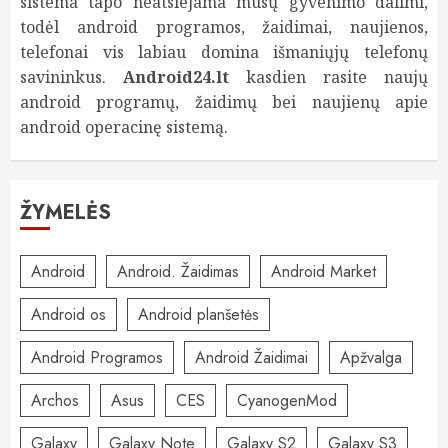
sistema tapo neatsiejama mūsų gyvenimo dalimi,
todėl android programos, žaidimai, naujienos,
telefonai vis labiau domina išmaniųjų telefonų
savininkus.
Android24.lt
kasdien rasite naujų
android programų, žaidimų bei naujienų apie
android operacinę sistemą.
ŽYMELĖS
Android
Android. Žaidimas
Android Market
Android os
Android planšetės
Android Programos
Android Žaidimai
Apžvalga
Archos
Asus
CES
CyanogenMod
Galaxy
Galaxy Note
Galaxy S2
Galaxy S3