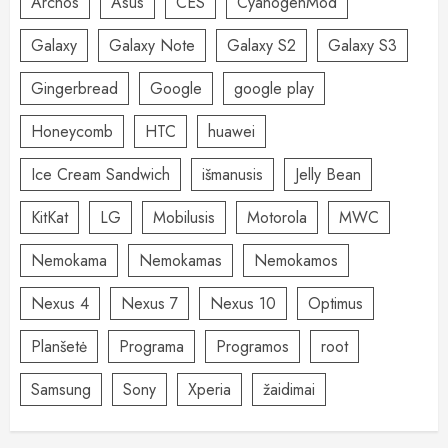
Archos
Asus
CES
CyanogenMod
Galaxy
Galaxy Note
Galaxy S2
Galaxy S3
Gingerbread
Google
google play
Honeycomb
HTC
huawei
Ice Cream Sandwich
išmanusis
Jelly Bean
KitKat
LG
Mobilusis
Motorola
MWC
Nemokama
Nemokamas
Nemokamos
Nexus 4
Nexus 7
Nexus 10
Optimus
Planšetė
Programa
Programos
root
Samsung
Sony
Xperia
žaidimai