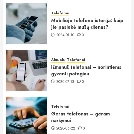
Telefonai
Mobiliojo telefono istorija: kaip
jie pasiekė mūsų dienas?
2024-01-10
0
Aktualu
Telefonai
Išmanūs telefonai – norintiems
gyventi patogiau
2020-07-18
0
Telefonai
Geras telefonas – geram
naršymui
2020-06-22
0