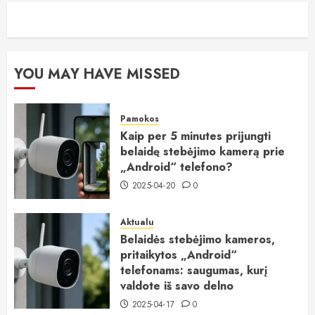
YOU MAY HAVE MISSED
Pamokos
Kaip per 5 minutes prijungti
belaidę stebėjimo kamerą prie
„Android“ telefono?
2025-04-20
0
Aktualu
Belaidės stebėjimo kameros,
pritaikytos „Android“
telefonams: saugumas, kurį
valdote iš savo delno
2025-04-17
0