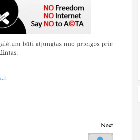
galėtum būti atjungtas nuo prieigos prie
lintas.
.lt
Next