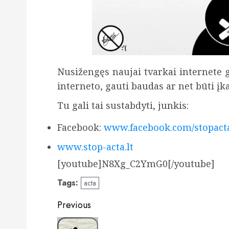
Nusižengęs naujai tvarkai internete 
interneto, gauti baudas ar net būti įka
Tu gali tai sustabdyti, junkis:
Facebook:
www.facebook.com/stopacta
www.stop-acta.lt
[youtube]N8Xg_C2YmG0[/youtube]
Tags:
acta
Post
Previous
navigation