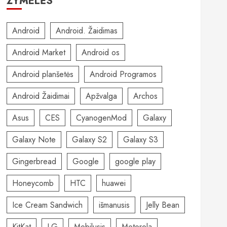
ŽYMELĖS
Android
Android. Žaidimas
Android Market
Android os
Android planšetės
Android Programos
Android Žaidimai
Apžvalga
Archos
Asus
CES
CyanogenMod
Galaxy
Galaxy Note
Galaxy S2
Galaxy S3
Gingerbread
Google
google play
Honeycomb
HTC
huawei
Ice Cream Sandwich
išmanusis
Jelly Bean
KitKat
LG
Mobilusis
Motorola