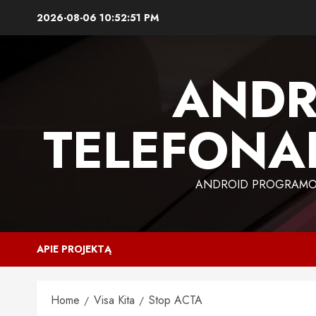
Skip
2026-08-06
10:52:52 PM
to
content
ANDR
TELEFONAI
ANDROID PROGRAMOS,
APIE PROJEKTĄ
Home
Visa Kita
Stop ACTA