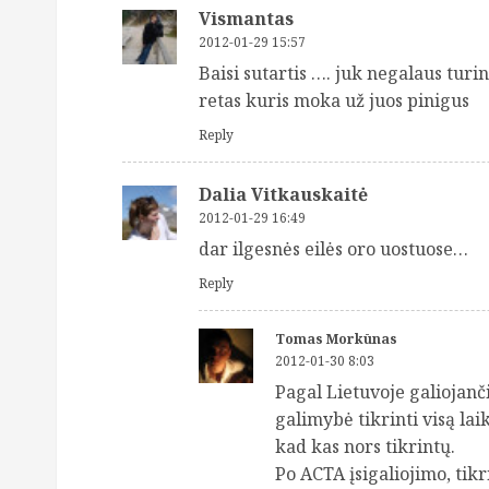
Vismantas
2012-01-29 15:57
Baisi sutartis …. juk negalaus turin
retas kuris moka už juos pinigus
Reply
Dalia Vitkauskaitė
2012-01-29 16:49
dar ilgesnės eilės oro uostuose…
Reply
Tomas Morkūnas
2012-01-30 8:03
Pagal Lietuvoje galiojanč
galimybė tikrinti visą lai
kad kas nors tikrintų.
Po ACTA įsigaliojimo, tikr