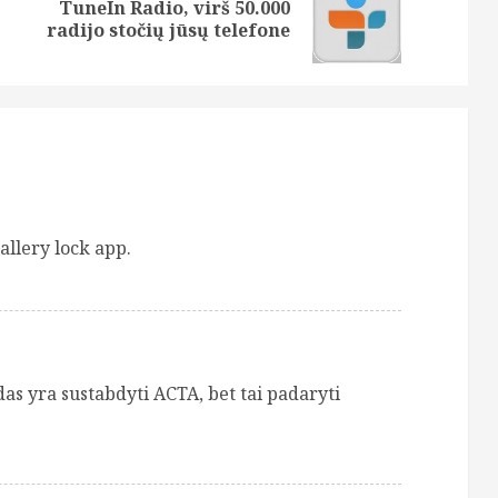
TuneIn Radio, virš 50.000
Previous
Next
radijo stočių jūsų telefone
post:
post:
allery lock app.
as yra sustabdyti ACTA, bet tai padaryti