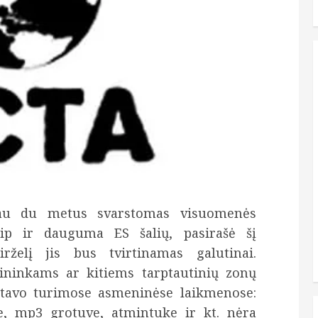
 jau du metus svarstomas visuomenės
aip ir dauguma ES šalių, pasirašė šį
irželį jis bus tvirtinamas galutinai.
ininkams ar kitiems tarptautinių zonų
r tavo turimose asmeninėse laikmenose:
e, mp3 grotuve, atmintuke ir kt. nėra