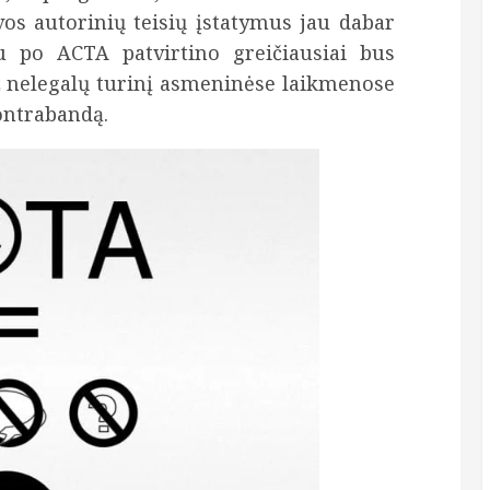
vos autorinių teisių įstatymus jau dabar
au po ACTA patvirtino greičiausiai bus
Už nelegalų turinį asmeninėse laikmenose
ontrabandą.