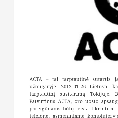
ACTA – tai tarptautinė sutartis
užnugaryje. 2012-01-26 Lietuva, k
tarptautinį susitarimą Tokijuje. B
Patvirtinus ACTA, oro uosto apsaug
pareigūnams būtų leista tikrinti a
telefone, asmeniniame kompiuteryj