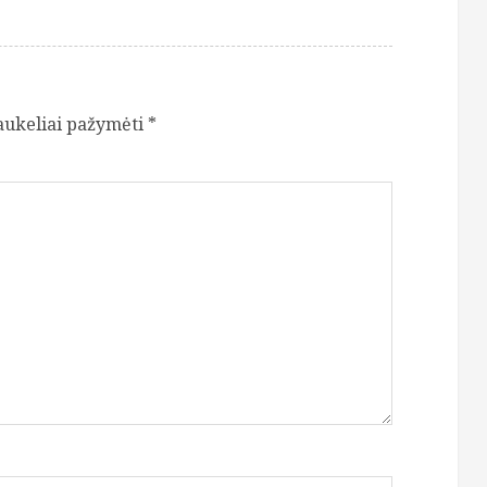
laukeliai pažymėti
*