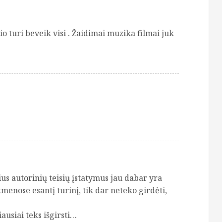
io turi beveik visi . Žaidimai muzika filmai juk
ius autorinių teisių įstatymus jau dabar yra
kmenose esantį turinį, tik dar neteko girdėti,
iausiai teks išgirsti…