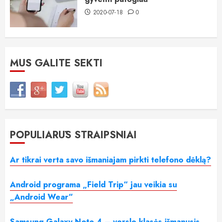
2020-07-18
0
MUS GALITE SEKTI
POPULIARŪS STRAIPSNIAI
Ar tikrai verta savo išmaniajam pirkti telefono dėklą?
Android programa „Field Trip“ jau veikia su
„Android Wear“
Samsung Galaxy Note 4 – verslo klasės išmanusis