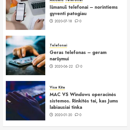
Išmanūs telefonai – norintiems
gyventi patogiau
2020-07-18
0
Telefonai
Geras telefonas – geram
naršymui
2020-06-22
0
Visa Kita
MAC VS Windows operacinės
sistemos. Rinkitės tai, kas Jums
labiausiai tinka
2020-01-20
0