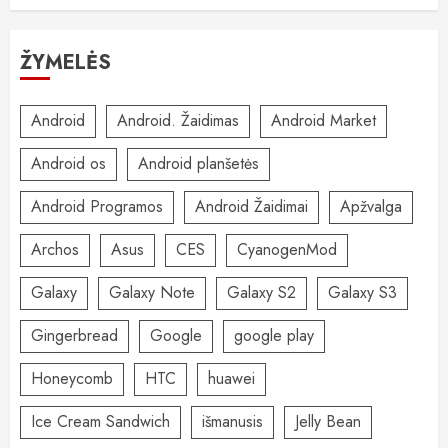
ŽYMELĖS
Android
Android. Žaidimas
Android Market
Android os
Android planšetės
Android Programos
Android Žaidimai
Apžvalga
Archos
Asus
CES
CyanogenMod
Galaxy
Galaxy Note
Galaxy S2
Galaxy S3
Gingerbread
Google
google play
Honeycomb
HTC
huawei
Ice Cream Sandwich
išmanusis
Jelly Bean