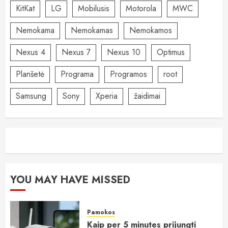
KitKat
LG
Mobilusis
Motorola
MWC
Nemokama
Nemokamas
Nemokamos
Nexus 4
Nexus 7
Nexus 10
Optimus
Planšetė
Programa
Programos
root
Samsung
Sony
Xperia
žaidimai
YOU MAY HAVE MISSED
Pamokos
Kaip per 5 minutes prijungti