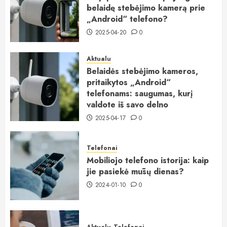
belaidę stebėjimo kamerą prie
„Android“ telefono?
2025-04-20
0
Aktualu
Belaidės stebėjimo kameros,
pritaikytos „Android“
telefonams: saugumas, kurį
valdote iš savo delno
2025-04-17
0
Telefonai
Mobiliojo telefono istorija: kaip
jie pasiekė mūsų dienas?
2024-01-10
0
Aktualu
Telefonai