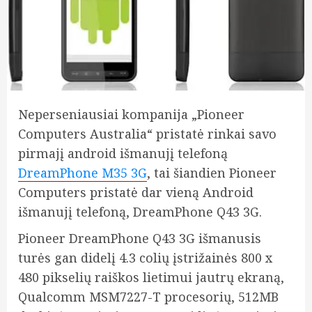
Neperseniausiai kompanija „Pioneer
Computers Australia“ pristatė rinkai savo
pirmajį android išmanujį telefoną
DreamPhone M35 3G
, tai šiandien Pioneer
Computers pristatė dar vieną Android
išmanujį telefoną, DreamPhone Q43 3G.
Pioneer DreamPhone Q43 3G išmanusis
turės gan didelį 4.3 colių įstrižainės 800 x
480 pikselių raiškos lietimui jautrų ekraną,
Qualcomm MSM7227-T procesorių, 512MB