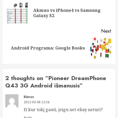
navigation
Akmuo vs iPhone4 vs Samsung
Pre
Galaxy S2
pos
Next
Next
Android Programa: Google Books
post:
2 thoughts on “
Pioneer DreamPhone
Q43 3G Android išmanusis
”
Rimas
2012-03-08 12:54
Iš kur tokį gauti, jeigu net ebay neturi?
Reply