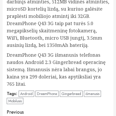
darbinįs atminties,
512MB vidinės atminties,
microSD kortelių lizdą, su kuriuo galėsite
praplėsti mobiliojo atmintį iki 32GB.
DreamPhone Q43 3G taip pat turės 5.0
megapikselių skaitmeninę fotokamerą,
WiFi, Bluetooth, micro USB jungtį, 3.5mm
ausinių lizdą, bei 1350mAh bateriją.
DreamPhone Q43 3G išmanusis telefonas
naudos Android 2.3 Gingerbread operacinę
sistemą. Išmanusis nėra labai brangus, jo
kaina yra 299 doleriai, kas apytiksliai yra
765 litai.
Tags:
Android
DreamPhone
Gingerbread
išmanusis
Mobilusis
Post
Previous