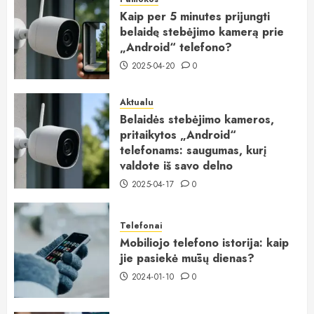
Kaip per 5 minutes prijungti
belaidę stebėjimo kamerą prie
„Android“ telefono?
2025-04-20
0
Aktualu
Belaidės stebėjimo kameros,
pritaikytos „Android“
telefonams: saugumas, kurį
valdote iš savo delno
2025-04-17
0
Telefonai
Mobiliojo telefono istorija: kaip
jie pasiekė mūsų dienas?
2024-01-10
0