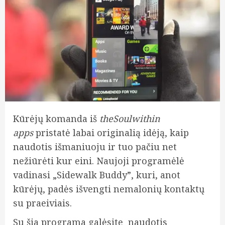
Kūrėjų komanda iš
theSoulwithin
apps
pristatė labai originalią idėją, kaip
naudotis išmaniuoju ir tuo pačiu net
nežiūrėti kur eini. Naujoji programėlė
vadinasi „Sidewalk Buddy”, kuri, anot
kūrėjų, padės išvengti nemalonių kontaktų
su praeiviais.
Su šia programa galėsite naudotis