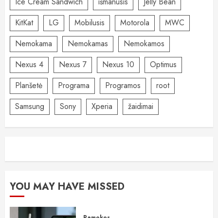
Ice Cream Sandwich
išmanusis
Jelly Bean
KitKat
LG
Mobilusis
Motorola
MWC
Nemokama
Nemokamas
Nemokamos
Nexus 4
Nexus 7
Nexus 10
Optimus
Planšetė
Programa
Programos
root
Samsung
Sony
Xperia
žaidimai
YOU MAY HAVE MISSED
Pamokos