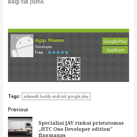
kaip tik Jums.
App Name
Developer
Free
Tags:
sidewalk buddy android google play
Post
Previous
navigation
Specialiai JAV rinkai pristatomas
Pre
„HTC One Developer edition”
pos
flagmanas