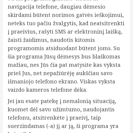
navigacija telefone, daugiau dėmesio
skirdami būtent norimos gatvės ieškojimui,
neteks tuo pačiu žvalgytis, kad neatsitrenkti
į praeivius, rašyti SMS ar elektroninį laišką,
žaisti žaidimus, naudotis kitomis
programomis atsiduodant būtent joms. Su
šia programa Jūsų dėmesys bus blaškomas
mažiau, nes Jūs čia pat matysite kas vyksta
prieš Jus, net nepažiūrėję aukščiau savo
išmaniojo telefono ekrano. Viskas vyksta
vaizdo kameros telefone dėka.
Jei jau esate patekę į nemalonią situaciją,
kuomet dėl savo užimtumo, naudojantis
telefonu, atsitrenkėte į praeivį, taip
suerzindamas (-a) jį ar ją, ši programa yra