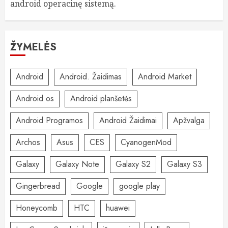
android operacinę sistemą.
ŽYMELĖS
Android
Android. Žaidimas
Android Market
Android os
Android planšetės
Android Programos
Android Žaidimai
Apžvalga
Archos
Asus
CES
CyanogenMod
Galaxy
Galaxy Note
Galaxy S2
Galaxy S3
Gingerbread
Google
google play
Honeycomb
HTC
huawei