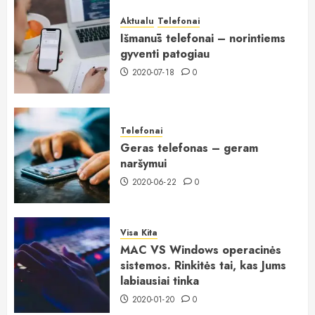
Aktualu
Telefonai
Išmanūs telefonai – norintiems
gyventi patogiau
2020-07-18
0
Telefonai
Geras telefonas – geram
naršymui
2020-06-22
0
Visa Kita
MAC VS Windows operacinės
sistemos. Rinkitės tai, kas Jums
labiausiai tinka
2020-01-20
0