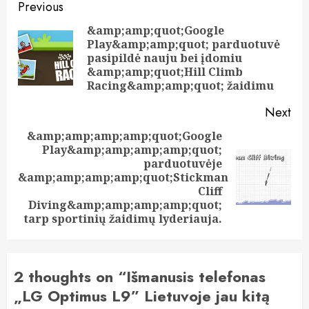
Post
Previous
navigation
&amp;amp;quot;Google
Play&amp;amp;quot; parduotuvė
Pre
pasipildė nauju bei įdomiu
pos
&amp;amp;quot;Hill Climb
Racing&amp;amp;quot; žaidimu
Next
&amp;amp;amp;amp;quot;Google
Play&amp;amp;amp;amp;quot;
parduotuvėje
Next
&amp;amp;amp;amp;quot;Stickman
post:
Cliff
Diving&amp;amp;amp;amp;quot;
tarp sportinių žaidimų lyderiauja.
2 thoughts on “
Išmanusis telefonas
„LG Optimus L9” Lietuvoje jau kitą