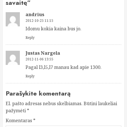
savaitę
”
andrius
2012-10-25 11:15
Idomu kokia kaina bus jo.
Reply
Justas Nargela
2012-11-06 13:55
Pagal l3,l5,l7 manau kad apie 1300.
Reply
Parašykite komentarą
El. pašto adresas nebus skelbiamas.
Būtini laukeliai
pažymėti
*
Komentaras
*