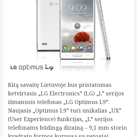
Kitą savaitę Lietuvoje bus pristatomas
ketvirtasis „LG Electronics” (LG) „L” serijos
išmanusis telefonas „LG Optimus L9”.
Naujasis „Optimus L9” turi unikalias „UX”
(User Experience) funkcijas, „L” serijos
telefonams būdingą dizainą – 9,1 mm storio
kvadrato formos korpusą su patogiai