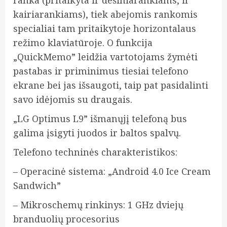
ranka (pritaikyta ir dešiniarankiams, ir
kairiarankiams), tiek abejomis rankomis
specialiai tam pritaikytoje horizontalaus
režimo klaviatūroje. O funkcija
„QuickMemo” leidžia vartotojams žymėti
pastabas ir priminimus tiesiai telefono
ekrane bei jas išsaugoti, taip pat pasidalinti
savo idėjomis su draugais.
„LG Optimus L9” išmanųjį telefoną bus
galima įsigyti juodos ir baltos spalvų.
Telefono techninės charakteristikos:
– Operacinė sistema: „Android 4.0 Ice Cream
Sandwich”
– Mikroschemų rinkinys: 1 GHz dviejų
branduolių procesorius