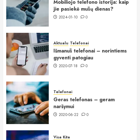
Mobiliojo telefono istorija: kaip
jie pasiekė mūsų dienas?
2024-01-10
0
Aktualu
Telefonai
Išmanūs telefonai – norintiems
gyventi patogiau
2020-07-18
0
Telefonai
Geras telefonas – geram
naršymui
2020-06-22
0
Visa Kita