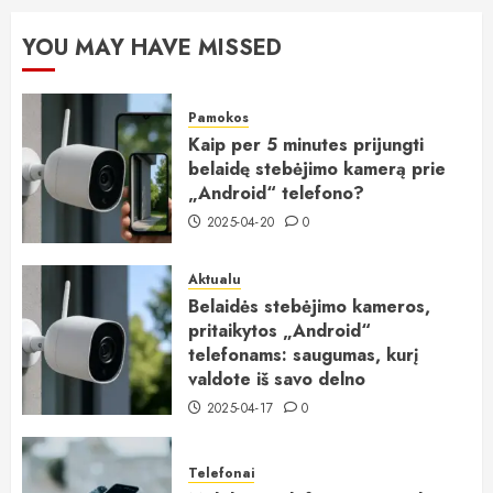
YOU MAY HAVE MISSED
Pamokos
Kaip per 5 minutes prijungti
belaidę stebėjimo kamerą prie
„Android“ telefono?
2025-04-20
0
Aktualu
Belaidės stebėjimo kameros,
pritaikytos „Android“
telefonams: saugumas, kurį
valdote iš savo delno
2025-04-17
0
Telefonai