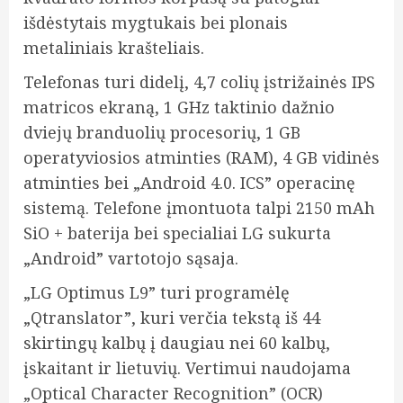
išdėstytais mygtukais bei plonais
metaliniais krašteliais.
Telefonas turi didelį, 4,7 colių įstrižainės IPS
matricos ekraną, 1 GHz taktinio dažnio
dviejų branduolių procesorių, 1 GB
operatyviosios atminties (RAM), 4 GB vidinės
atminties bei „Android 4.0.
ICS” operacinę
sistemą. Telefone įmontuota talpi 2150 mAh
SiO + baterija bei specialiai LG sukurta
„Android” vartotojo sąsaja.
„LG Optimus L9” turi programėlę
„Qtranslator”, kuri verčia tekstą iš 44
skirtingų kalbų į daugiau nei 60 kalbų,
įskaitant ir lietuvių. Vertimui naudojama
„Optical Character Recognition” (OCR)