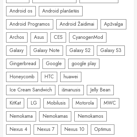
Android os
Android planšetės
Android Programos
Android Žaidimai
Apžvalga
Archos
Asus
CES
CyanogenMod
Galaxy
Galaxy Note
Galaxy S2
Galaxy S3
Gingerbread
Google
google play
Honeycomb
HTC
huawei
Ice Cream Sandwich
išmanusis
Jelly Bean
KitKat
LG
Mobilusis
Motorola
MWC
Nemokama
Nemokamas
Nemokamos
Nexus 4
Nexus 7
Nexus 10
Optimus