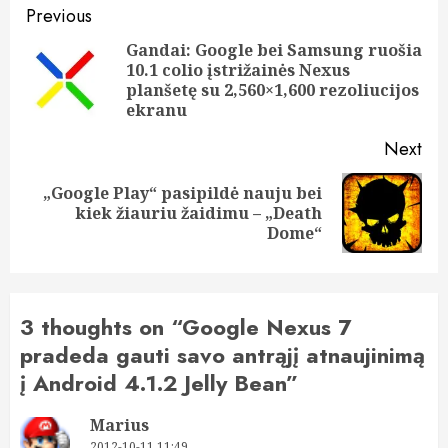
Post
Previous
navigation
Gandai: Google bei Samsung ruošia
10.1 colio įstrižainės Nexus
Pre
planšetę su 2,560×1,600 rezoliucijos
pos
ekranu
Next
„Google Play“ pasipildė nauju bei
Next
kiek žiauriu žaidimu – „Death
post:
Dome“
3 thoughts on “
Google Nexus 7
pradeda gauti savo antrąjį atnaujinimą
į Android 4.1.2 Jelly Bean
”
Marius
2012-10-11 11:49