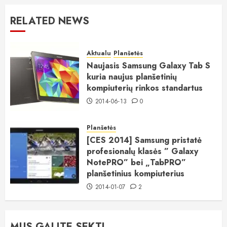
RELATED NEWS
Aktualu
Planšetės
Naujasis Samsung Galaxy Tab S
kuria naujus planšetinių
kompiuterių rinkos standartus
2014-06-13
0
Planšetės
[CES 2014] Samsung pristatė
profesionalų klasės ” Galaxy
NotePRO” bei „TabPRO”
planšetinius kompiuterius
2014-01-07
2
MUS GALITE SEKTI