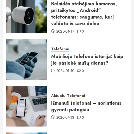
Belaidės stebėjimo kameros,
pritaikytos „Android“
telefonams: saugumas, kurį
valdote iš savo delno
2025-04-17
0
Telefonai
Mobiliojo telefono istorija: kaip
jie pasiekė mūsų dienas?
2024-01-10
0
Aktualu
Telefonai
Išmanūs telefonai – norintiems
gyventi patogiau
2020-07-18
0