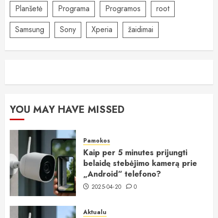
Planšetė
Programa
Programos
root
Samsung
Sony
Xperia
žaidimai
YOU MAY HAVE MISSED
Pamokos
Kaip per 5 minutes prijungti
belaidę stebėjimo kamerą prie
„Android“ telefono?
2025-04-20
0
Aktualu