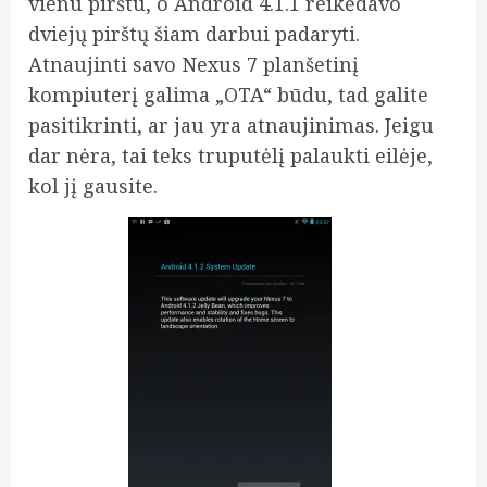
vienu pirštu, o Android 4.1.1 reikėdavo
dviejų pirštų šiam darbui padaryti.
Atnaujinti
savo Nexus 7 planšetinį
kompiuterį galima „OTA“ būdu, tad galite
pasitikrinti, ar jau yra atnaujinimas. Jeigu
dar nėra, tai teks truputėlį palaukti eilėje,
kol jį gausite.