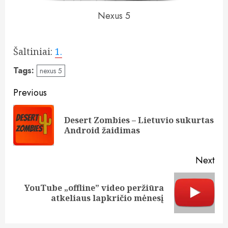
Nexus 5
Šaltiniai:
1.
Tags:
nexus 5
Post
Previous
navigation
Desert Zombies – Lietuvio sukurtas
Pre
Android žaidimas
pos
Next
YouTube „offline” video peržiūra
Next
atkeliaus lapkričio mėnesį
post: