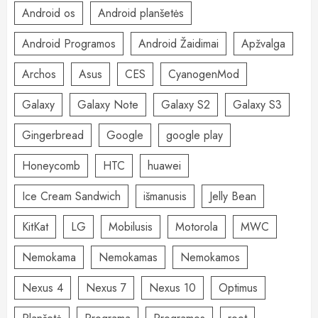
Android os
Android planšetės
Android Programos
Android Žaidimai
Apžvalga
Archos
Asus
CES
CyanogenMod
Galaxy
Galaxy Note
Galaxy S2
Galaxy S3
Gingerbread
Google
google play
Honeycomb
HTC
huawei
Ice Cream Sandwich
išmanusis
Jelly Bean
KitKat
LG
Mobilusis
Motorola
MWC
Nemokama
Nemokamas
Nemokamos
Nexus 4
Nexus 7
Nexus 10
Optimus