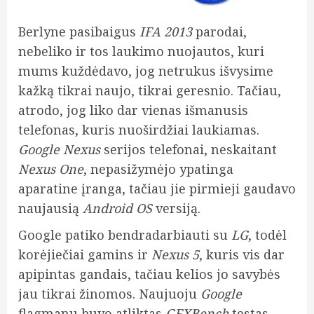
Berlyne pasibaigus
IFA 2013
parodai,
nebeliko ir tos laukimo nuojautos, kuri
mums kuždėdavo, jog netrukus išvysime
kažką tikrai naujo, tikrai geresnio. Tačiau,
atrodo, jog liko dar vienas išmanusis
telefonas, kuris nuoširdžiai laukiamas.
Google Nexus
serijos telefonai, neskaitant
Nexus One
, nepasižymėjo ypatinga
aparatine įranga, tačiau jie pirmieji gaudavo
naujausią
Android OS
versiją.
Google patiko bendradarbiauti su
LG
, todėl
korėjiečiai gamins ir
Nexus 5
, kuris vis dar
apipintas gandais, tačiau kelios jo savybės
jau tikrai žinomos. Naujuoju
Google
flagmanu buvo atliktas
GFXBench
testas,