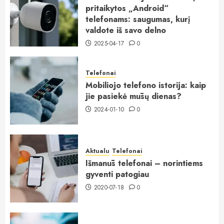
pritaikytos „Android“
telefonams: saugumas, kurį
valdote iš savo delno
2025-04-17
0
Telefonai
Mobiliojo telefono istorija: kaip
jie pasiekė mūsų dienas?
2024-01-10
0
Aktualu
Telefonai
Išmanūs telefonai – norintiems
gyventi patogiau
2020-07-18
0