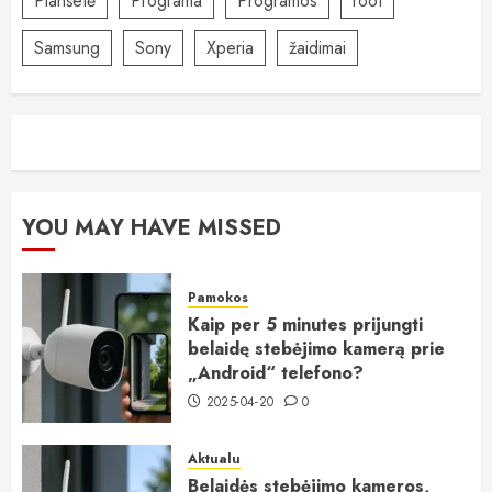
Planšetė
Programa
Programos
root
Samsung
Sony
Xperia
žaidimai
YOU MAY HAVE MISSED
Pamokos
Kaip per 5 minutes prijungti
belaidę stebėjimo kamerą prie
„Android“ telefono?
2025-04-20
0
Aktualu
Belaidės stebėjimo kameros,