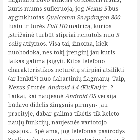
kuris mums sufleruoja, jog
Nexus 5
bus
apginkluotas
Qualcomm Snapdragon 800
lustu ir turės
Full HD
matricą, kurios
įstrižainė turbūt stipriai nenutols nuo
5
colių
atžymos. Visa tai, žinoma, kiek
nuobodoka, nes tokį įrenginį jau kuris
laikas galima įsigyti. Kitos telefono
charakteristikos neturėtų stirpiai atsilikti
(ar lenkti?) nuo dabartinių flagmanų. Taip,
Nexus 5
turės
Android 4.4 (KitKat)
ir…?
Laikai, kai naujesnė
Android OS
versija
būdavo didelis žingsnis pirmyn- jau
praeityje, dabar galima tikėtis tik keleto
naujų funkcijų, naujesnės vartotojo
sąsajos… Spėjama, jog telefonas pasirodys
Spalio gale, tuomet ir pamatysime ką jis iš