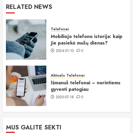
RELATED NEWS
Telefonai
Mobiliojo telefono istorija: kaip
jie pasiekė mūsų dienas?
2024-01-10
0
Aktualu
Telefonai
Išmanūs telefonai – norintiems
gyventi patogiau
2020-07-18
0
MUS GALITE SEKTI