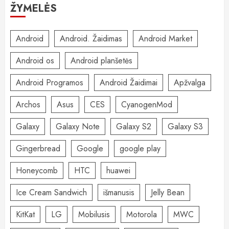
ŽYMELĖS
Android
Android. Žaidimas
Android Market
Android os
Android planšetės
Android Programos
Android Žaidimai
Apžvalga
Archos
Asus
CES
CyanogenMod
Galaxy
Galaxy Note
Galaxy S2
Galaxy S3
Gingerbread
Google
google play
Honeycomb
HTC
huawei
Ice Cream Sandwich
išmanusis
Jelly Bean
KitKat
LG
Mobilusis
Motorola
MWC