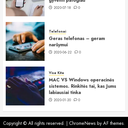
gyventi patogiau
2020-07-18
0
Telefonai
Geras telefonas – geram
naršymui
2020-06-22
0
Visa Kita
MAC VS Windows operacinės
sistemos. Rinkitės tai, kas Jums
labiausiai tinka
2020-01-20
0
Copyright © All rights reserved.
|
ChromeNews
by AF themes.