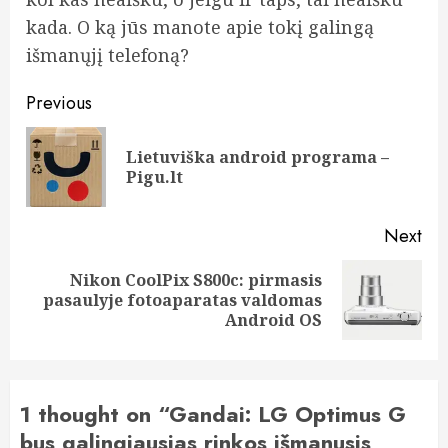
kada. O ką jūs manote apie tokį galingą
išmanųjį telefoną?
Post
Previous
navigation
Lietuviška android programa –
Pre
Pigu.lt
pos
Next
Nikon CoolPix S800c: pirmasis
Next
pasaulyje fotoaparatas valdomas
post:
Android OS
1 thought on “
Gandai: LG Optimus G
bus galingiausias rinkos išmanusis