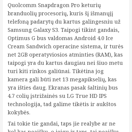
Quolcomm
Snapdragon Pro keturių
branduolių procesorių, kuris šį išmanųjį
telefoną padarytų du kartus galingesniu už
Samsung Galaxy S3. Taipogi tikint gandais,
Optimus G bus valdomas Android 4.0 Ice
Cream Sandwich operacine sistema, ir turės
net 2GB operatyviosios atminties (RAM), kas
taipogi yra du kartus daugiau nei šiuo metu
turi kiti rinkos galiūnai. Tikėtina jog
kamera gali būti net 13 megapikselių, kas
yra išties daug. Ekranas pasak šaltinių bus
4.7 colių įstrižainės su LG True HD IPS
technologija, tad galime tikėtis ir aukštos
kokybės.
Tai tokie tie gandai, taps jie realybe ar ne
kol kas neaišku, o jeigu ir taps, tai neaišku