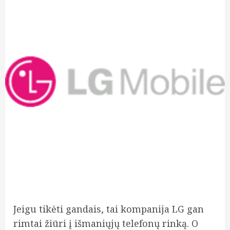
Jeigu tikėti gandais, tai kompanija LG gan
rimtai žiūri į išmaniųjų telefonų rinką. O