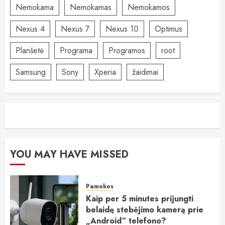
Nemokama
Nemokamas
Nemokamos
Nexus 4
Nexus 7
Nexus 10
Optimus
Planšetė
Programa
Programos
root
Samsung
Sony
Xperia
žaidimai
YOU MAY HAVE MISSED
Pamokos
Kaip per 5 minutes prijungti
belaidę stebėjimo kamerą prie
„Android“ telefono?