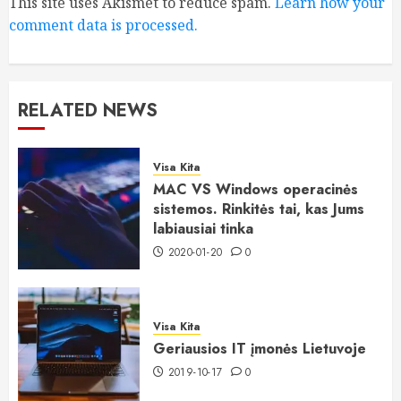
This site uses Akismet to reduce spam.
Learn how your
comment data is processed.
RELATED NEWS
Visa Kita
MAC VS Windows operacinės
sistemos. Rinkitės tai, kas Jums
labiausiai tinka
2020-01-20
0
Visa Kita
Geriausios IT įmonės Lietuvoje
2019-10-17
0