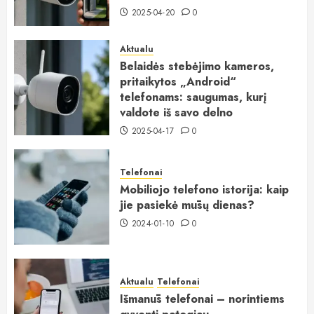
2025-04-20
0
Aktualu
Belaidės stebėjimo kameros,
pritaikytos „Android“
telefonams: saugumas, kurį
valdote iš savo delno
2025-04-17
0
Telefonai
Mobiliojo telefono istorija: kaip
jie pasiekė mūsų dienas?
2024-01-10
0
Aktualu
Telefonai
Išmanūs telefonai – norintiems