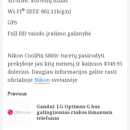
SD/SDHC kortelių lizdas
®
Wi-Fi
(IEEE 802.11b/g/n)
GPS
Full HD vaizdo įrašimo galimybė
Nikon CoolPix S800c turėtų pasirodyti
prekyboje jau kitą mėnesį ir kainuos $349.95
dolerius. Daugiau informacijos galite rasti
oficialioje
Nikon
svetainėje
Post
Previous
navigation
Gandai: LG Optimus G bus
Pre
galingiausias rinkos išmanusis
pos
telefonas