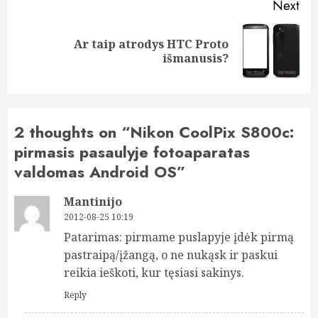
Next
Ar taip atrodys HTC Proto
Next
išmanusis?
post:
2 thoughts on “
Nikon CoolPix S800c:
pirmasis pasaulyje fotoaparatas
valdomas Android OS
”
Mantinijo
2012-08-25 10:19
Patarimas: pirmame puslapyje įdėk pirmą
pastraipą/įžangą, o ne nukąsk ir paskui
reikia ieškoti, kur tęsiasi sakinys.
Reply