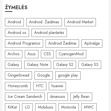
ŽYMELĖS
Android
Android. Žaidimas
Android Market
Android os
Android planšetės
Android Programos
Android Žaidimai
Apžvalga
Archos
Asus
CES
CyanogenMod
Galaxy
Galaxy Note
Galaxy S2
Galaxy S3
Gingerbread
Google
google play
Honeycomb
HTC
huawei
Ice Cream Sandwich
išmanusis
Jelly Bean
KitKat
LG
Mobilusis
Motorola
MWC