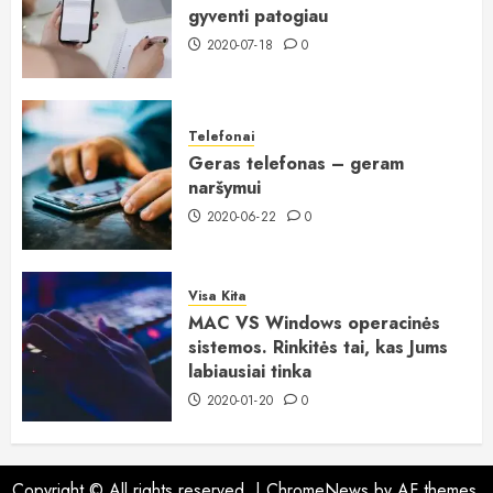
gyventi patogiau
2020-07-18
0
Telefonai
Geras telefonas – geram
naršymui
2020-06-22
0
Visa Kita
MAC VS Windows operacinės
sistemos. Rinkitės tai, kas Jums
labiausiai tinka
2020-01-20
0
Copyright © All rights reserved.
|
ChromeNews
by AF themes.