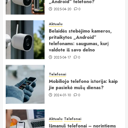
„Android“ telefono?
2025-04-20
0
Aktualu
Belaidės stebėjimo kameros,
pritaikytos „Android“
telefonams: saugumas, kurį
valdote iš savo delno
2025-04-17
0
Telefonai
Mobiliojo telefono istorija: kaip
jie pasiekė mūsų dienas?
2024-01-10
0
Aktualu
Telefonai
Išmanūs telefonai – norintiems