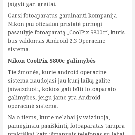
įsigyti gan greitai.
Garsi fotoaparatus gaminanti kompanija
Nikon jau oficialiai pristatė pirmąjį
pasaulyje fotoaparatą „CoolPix S800c“, kuris
bus valdomas Android 2.3 Operacine
sistema.
Nikon CoolPix S800c galimybės
Tie žmonės, kurie android operacine
sistema naudojasi jau kurį laiką galite
įsivaizduoti, kokios gali būti fotoaparato
galimybės, jeigu jame yra Android
operacinė sistema.
Na o tiems, kurie nelabai įsivaizduoja,
pamėginsiu paaiškinti, fotoaparatas tampra
praktiškai kaip išmanusis telefonas su labai