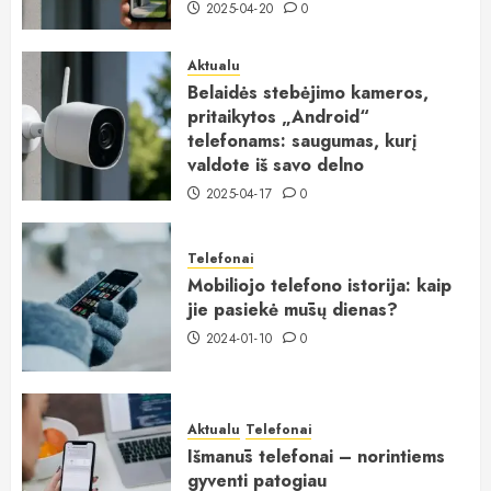
2025-04-20
0
Aktualu
Belaidės stebėjimo kameros,
pritaikytos „Android“
telefonams: saugumas, kurį
valdote iš savo delno
2025-04-17
0
Telefonai
Mobiliojo telefono istorija: kaip
jie pasiekė mūsų dienas?
2024-01-10
0
Aktualu
Telefonai
Išmanūs telefonai – norintiems
gyventi patogiau