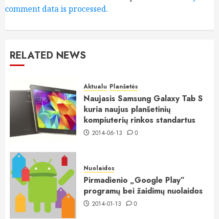
comment data is processed.
RELATED NEWS
Aktualu
Planšetės
Naujasis Samsung Galaxy Tab S
kuria naujus planšetinių
kompiuterių rinkos standartus
2014-06-13
0
Nuolaidos
Pirmadienio „Google Play”
programų bei žaidimų nuolaidos
2014-01-13
0