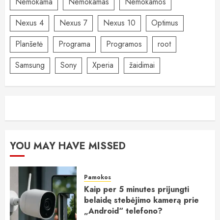
Nemokama
Nemokamas
Nemokamos
Nexus 4
Nexus 7
Nexus 10
Optimus
Planšetė
Programa
Programos
root
Samsung
Sony
Xperia
žaidimai
YOU MAY HAVE MISSED
Pamokos
Kaip per 5 minutes prijungti
belaidę stebėjimo kamerą prie
„Android“ telefono?