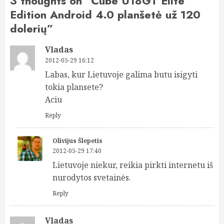
3 thoughts on “
Cube U18GT Elite
Edition Android 4.0 planšetė už 120
dolerių
”
Vladas
2012-05-29 16:12
Labas, kur Lietuvoje galima butu isigyti
tokia plansete?
Aciu
Reply
Olivijus Šlepetis
2012-05-29 17:40
Lietuvoje niekur, reikia pirkti internetu iš
nurodytos svetainės.
Reply
Vladas