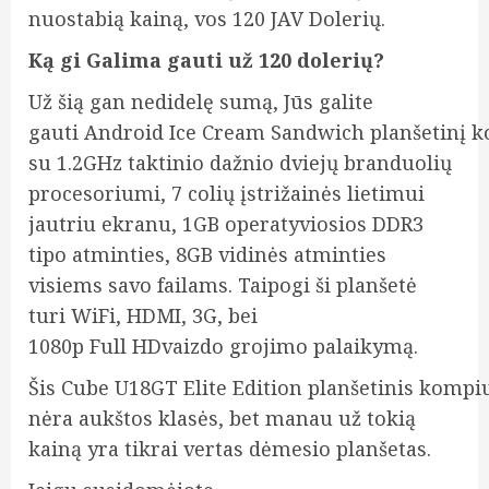
nuostabią kainą, vos 120 JAV Dolerių.
Ką gi Galima gauti už 120 dolerių?
Už šią gan nedidelę sumą, Jūs galite
gauti Android Ice Cream Sandwich planšetinį k
su 1.2GHz taktinio dažnio dviejų branduolių
procesoriumi, 7 colių įstrižainės lietimui
jautriu ekranu,
1GB operatyviosios DDR3
tipo atminties, 8GB vidinės atminties
visiems savo failams. Taipogi ši planšetė
turi WiFi, HDMI, 3G, bei
1080p Full HDvaizdo grojimo palaikymą.
Šis Cube U18GT Elite Edition planšetinis kompi
nėra aukštos klasės, bet manau už tokią
kainą yra tikrai vertas dėmesio planšetas.