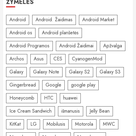
ŽYMELĖS
Android
Android. Žaidimas
Android Market
Android os
Android planšetės
Android Programos
Android Žaidimai
Apžvalga
Archos
Asus
CES
CyanogenMod
Galaxy
Galaxy Note
Galaxy S2
Galaxy S3
Gingerbread
Google
google play
Honeycomb
HTC
huawei
Ice Cream Sandwich
išmanusis
Jelly Bean
KitKat
LG
Mobilusis
Motorola
MWC