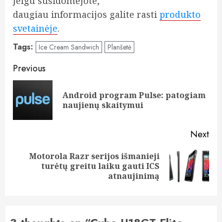
Jeigu susidomėjote,
daugiau informacijos galite rasti
produkto
svetainėje
.
Tags:
Ice Cream Sandwich
Planšetė
Post
Previous
navigation
Android program Pulse: patogiam
Pre
naujienų skaitymui
pos
Next
Motorola Razr serijos išmanieji
Next
turėtų greitu laiku gauti ICS
post:
atnaujinimą