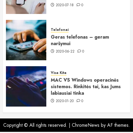
2020-07-18
0
Telefonai
Geras telefonas – geram
naršymui
2020-06-22
0
Visa Kita
MAC VS Windows operacinės
sistemos. Rinkitės tai, kas Jums
labiausiai tinka
2020-01-20
0
Copyright © All rights reserved.
|
ChromeNews
by AF themes.