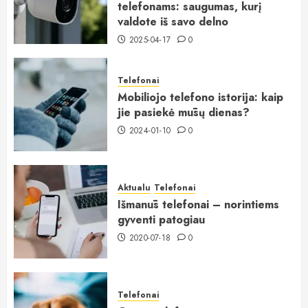
telefonams: saugumas, kurį
valdote iš savo delno
2025-04-17
0
Telefonai
Mobiliojo telefono istorija: kaip
jie pasiekė mūsų dienas?
2024-01-10
0
Aktualu
Telefonai
Išmanūs telefonai – norintiems
gyventi patogiau
2020-07-18
0
Telefonai