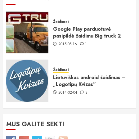
Žaidimai
Google Play parduotuvė
pasipildė žaidimu Big truck 2
2015-05-16
1
Žaidimai
Lietuviškas android žaidimas –
„Logotipų Kvizas”
2014-02-04
3
MUS GALITE SEKTI