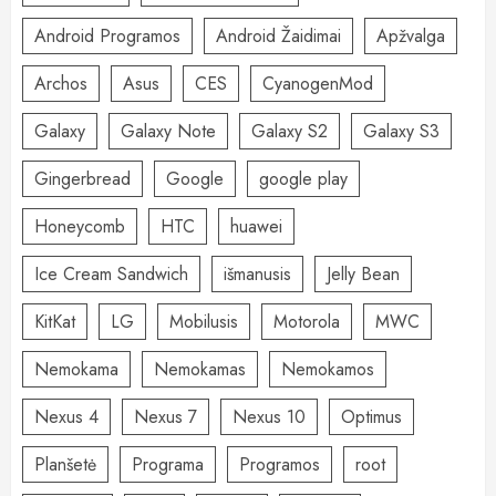
Android Programos
Android Žaidimai
Apžvalga
Archos
Asus
CES
CyanogenMod
Galaxy
Galaxy Note
Galaxy S2
Galaxy S3
Gingerbread
Google
google play
Honeycomb
HTC
huawei
Ice Cream Sandwich
išmanusis
Jelly Bean
KitKat
LG
Mobilusis
Motorola
MWC
Nemokama
Nemokamas
Nemokamos
Nexus 4
Nexus 7
Nexus 10
Optimus
Planšetė
Programa
Programos
root