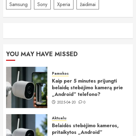
Samsung
Sony
Xperia
žaidimai
YOU MAY HAVE MISSED
Pamokos
Kaip per 5 minutes prijungti
belaidę stebėjimo kamerą prie
„Android“ telefono?
2025-04-20
0
Aktualu
Belaidės stebėjimo kameros,
pritaikytos „Android“