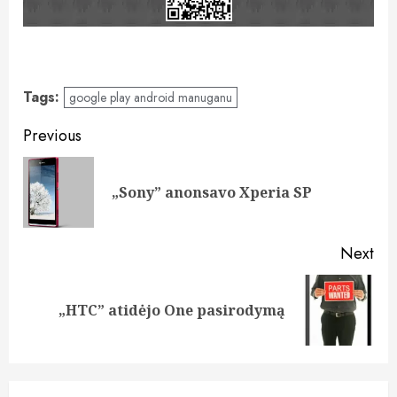
Tags:
google play android manuganu
Post
Previous
navigation
Pre
„Sony” anonsavo Xperia SP
pos
Next
Next
„HTC” atidėjo One pasirodymą
post: