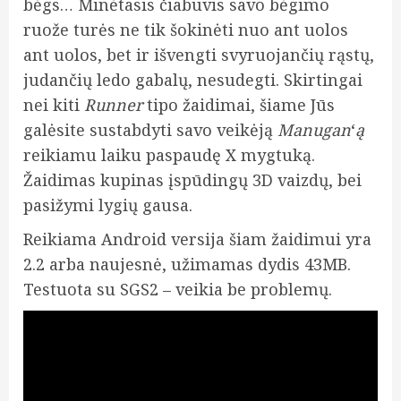
bėgs… Minėtasis čiabuvis savo bėgimo
ruože turės ne tik šokinėti nuo ant uolos
ant uolos, bet ir išvengti svyruojančių rąstų,
judančių ledo gabalų, nesudegti. Skirtingai
nei kiti
Runner
tipo žaidimai, šiame Jūs
galėsite sustabdyti savo veikėją
Manugan
‘
ą
reikiamu laiku paspaudę X mygtuką.
Žaidimas kupinas įspūdingų 3D vaizdų, bei
pasižymi lygių gausa.
Reikiama Android versija šiam žaidimui yra
2.2 arba naujesnė, užimamas dydis 43MB.
Testuota su SGS2 – veikia be problemų.