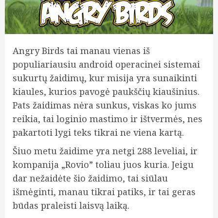
Angry Birds tai manau vienas iš
populiariausiu android operacinei sistemai
sukurtų žaidimų, kur misija yra sunaikinti
kiaules, kurios pavogė paukščių kiaušinius.
Pats žaidimas nėra sunkus, viskas ko jums
reikia, tai loginio mastimo ir ištvermės, nes
pakartoti lygi teks tikrai ne viena kartą.
Šiuo metu žaidime yra
netgi 288 leveliai, ir
kompanija „Rovio” toliau juos kuria. Jeigu
dar nežaidėte šio žaidimo, tai siūlau
išmėginti, manau tikrai patiks, ir tai geras
būdas praleisti laisvą laiką.