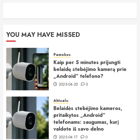
YOU MAY HAVE MISSED
Pamokos
Kaip per 5 minutes prijungti
belaidę stebėjimo kamerą prie
„Android“ telefono?
2025-04-20
0
Aktualu
Belaidės stebėjimo kameros,
pritaikytos „Android“
telefonams: saugumas, kurį
valdote iš savo delno
2025-04-17
0