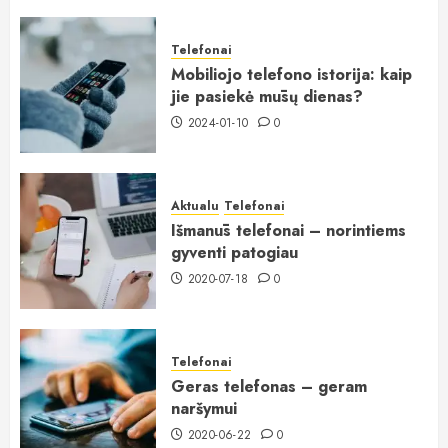
Telefonai
Mobiliojo telefono istorija: kaip
jie pasiekė mūsų dienas?
2024-01-10
0
Aktualu
Telefonai
Išmanūs telefonai – norintiems
gyventi patogiau
2020-07-18
0
Telefonai
Geras telefonas – geram
naršymui
2020-06-22
0