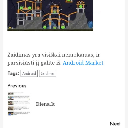
Žaidimas yra visiškai nemokamas, ir
parsisiūsti jį galite iš:
Android Market
Tags:
Android
žaidimai
Post
Previous
navigation
Pre
Diena.lt
pos
Next