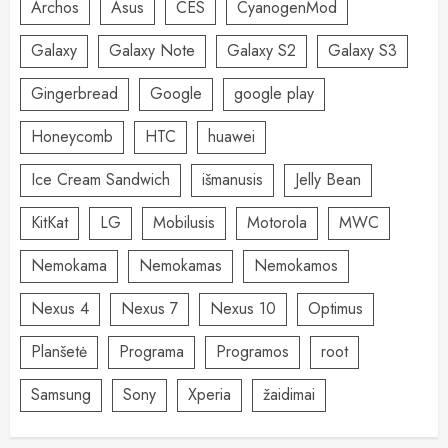
Archos
Asus
CES
CyanogenMod
Galaxy
Galaxy Note
Galaxy S2
Galaxy S3
Gingerbread
Google
google play
Honeycomb
HTC
huawei
Ice Cream Sandwich
išmanusis
Jelly Bean
KitKat
LG
Mobilusis
Motorola
MWC
Nemokama
Nemokamas
Nemokamos
Nexus 4
Nexus 7
Nexus 10
Optimus
Planšetė
Programa
Programos
root
Samsung
Sony
Xperia
žaidimai