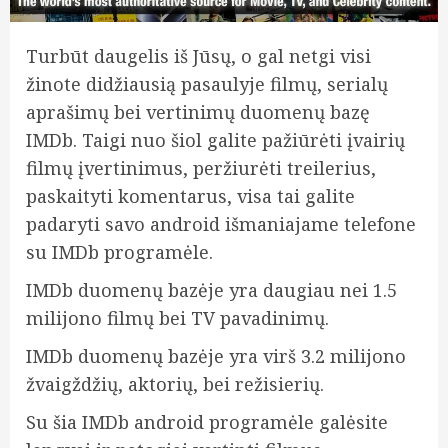
Turbūt daugelis iš Jūsų, o gal netgi visi
žinote didžiausią pasaulyje filmų, serialų
aprašimų bei vertinimų duomenų bazę
IMDb. Taigi nuo šiol galite pažiūrėti įvairių
filmų įvertinimus, peržiurėti treilerius,
paskaityti komentarus, visa tai galite
padaryti savo android išmaniajame telefone
su IMDb programėle.
IMDb duomenų bazėje yra daugiau nei 1.5
milijono filmų bei TV pavadinimų.
IMDb duomenų bazėje yra virš 3.2 milijono
žvaigždžių, aktorių, bei režisierių.
Su šia IMDb android programėle galėsite