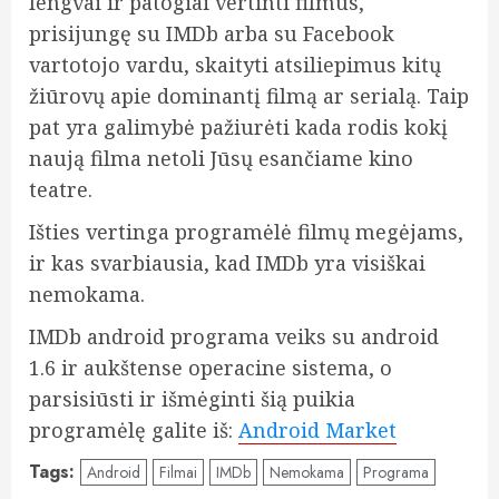
lengvai ir patogiai
vertinti filmus,
prisijungę su IMDb arba su Facebook
vartotojo vardu, skaityti atsiliepimus kitų
žiūrovų apie dominantį filmą ar serialą. Taip
pat yra galimybė pažiurėti kada rodis kokį
naują filma netoli Jūsų esančiame kino
teatre.
Išties vertinga programėlė filmų megėjams,
ir kas svarbiausia, kad IMDb yra visiškai
nemokama.
IMDb android programa veiks su android
1.6 ir aukštense operacine sistema, o
parsisiūsti ir išmėginti šią puikia
programėlę galite iš:
Android Market
Tags:
Android
Filmai
IMDb
Nemokama
Programa