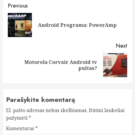
Post
Previous
navigation
Pre
Android Programa: PowerAmp
pos
Next
Motorola Corvair Android tv
Next
pultas?
post:
Parašykite komentarą
El. pašto adresas nebus skelbiamas.
Būtini laukeliai
pažymėti
*
Komentaras
*