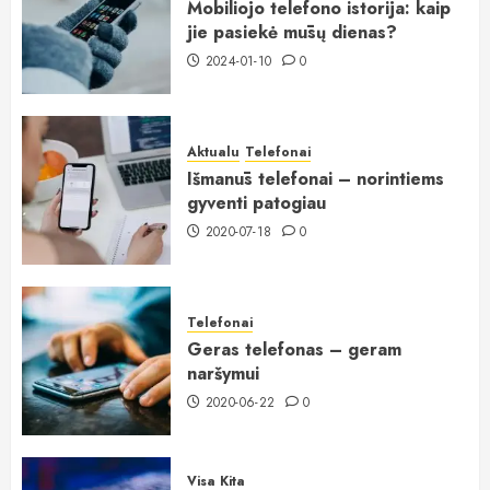
Mobiliojo telefono istorija: kaip
jie pasiekė mūsų dienas?
2024-01-10
0
Aktualu
Telefonai
Išmanūs telefonai – norintiems
gyventi patogiau
2020-07-18
0
Telefonai
Geras telefonas – geram
naršymui
2020-06-22
0
Visa Kita