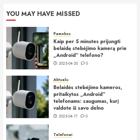
YOU MAY HAVE MISSED
Pamokos
Kaip per 5 minutes prijungti
belaidę stebėjimo kamerą prie
„Android“ telefono?
2025-04-20
0
Aktualu
Belaidės stebėjimo kameros,
pritaikytos „Android“
telefonams: saugumas, kurį
valdote iš savo delno
2025-04-17
0
Telefonai