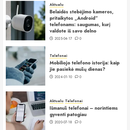
Aktualu
Belaidės stebėjimo kameros,
pritaikytos „Android“
telefonams: saugumas, kurį
valdote iš savo delno
2025-04-17
0
Telefonai
Mobiliojo telefono istorija: kaip
jie pasiekė mūsų dienas?
2024-01-10
0
Aktualu
Telefonai
Išmanūs telefonai – norintiems
gyventi patogiau
2020-07-18
0