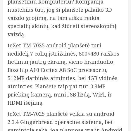
planšetiniu kompiuteriu? Kompanija
nustebins tuo, jog ši planšetė palaiko 3D
vaizdo grojimą, na tam aišku reikia
specialių akinių, kad žiūrėti stereoskopinį
vaizdą.
teXet TM-7025 android planšetė turi
nedidelį 7 colių įstrižainės, 800×480 raiškos
lietimui jautrų ekraną, vieno branduolio
Boxchip A10 Cortex A8 SoC procesorių,
512MB darbinės atminties,
bei 4GB vidinės
atminties. Planšetė taip pat turi 0.3MP
priekinę kamerą, miniUSB lizdą, WiFi, ir
HDMI išėjimą.
teXet TM-7025 planšetė veikia su android
2.3.4 Gingerbread operacine sistema, bet
gamintoja sakė, jog planuose yra ir Android