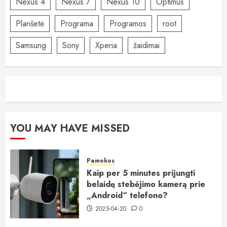
Nexus 4
Nexus 7
Nexus 10
Optimus
Planšetė
Programa
Programos
root
Samsung
Sony
Xperia
žaidimai
YOU MAY HAVE MISSED
Pamokos
Kaip per 5 minutes prijungti
belaidę stebėjimo kamerą prie
„Android“ telefono?
2025-04-20
0