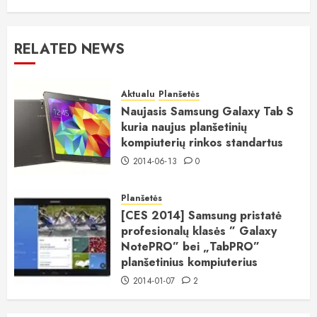
RELATED NEWS
Aktualu
Planšetės
Naujasis Samsung Galaxy Tab S
kuria naujus planšetinių
kompiuterių rinkos standartus
2014-06-13
0
Planšetės
[CES 2014] Samsung pristatė
profesionalų klasės ” Galaxy
NotePRO” bei „TabPRO”
planšetinius kompiuterius
2014-01-07
2