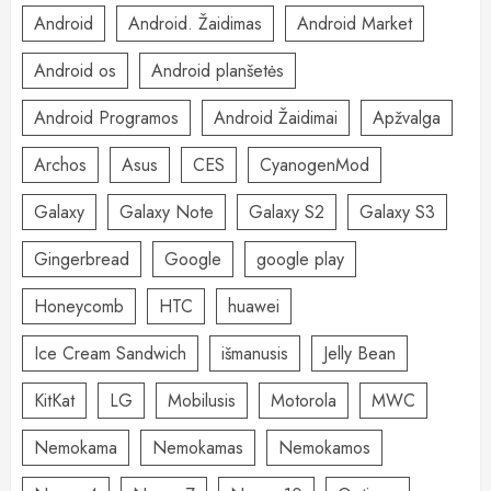
Android
Android. Žaidimas
Android Market
Android os
Android planšetės
Android Programos
Android Žaidimai
Apžvalga
Archos
Asus
CES
CyanogenMod
Galaxy
Galaxy Note
Galaxy S2
Galaxy S3
Gingerbread
Google
google play
Honeycomb
HTC
huawei
Ice Cream Sandwich
išmanusis
Jelly Bean
KitKat
LG
Mobilusis
Motorola
MWC
Nemokama
Nemokamas
Nemokamos