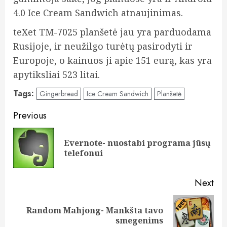
4.0 Ice Cream Sandwich atnaujinimas.
teXet TM-7025 planšetė jau yra parduodama
Rusijoje, ir neužilgo turėtų pasirodyti ir
Europoje, o kainuos ji apie 151 eurą, kas yra
apytiksliai 523 litai.
Tags:
Gingerbread
Ice Cream Sandwich
Planšetė
Post
Previous
navigation
Evernote- nuostabi programa jūsų
Pre
telefonui
pos
Next
Random Mahjong- Mankšta tavo
Next
smegenims
post: