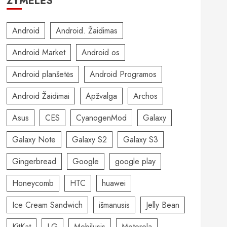
ŽYMELĖS
Android
Android. Žaidimas
Android Market
Android os
Android planšetės
Android Programos
Android Žaidimai
Apžvalga
Archos
Asus
CES
CyanogenMod
Galaxy
Galaxy Note
Galaxy S2
Galaxy S3
Gingerbread
Google
google play
Honeycomb
HTC
huawei
Ice Cream Sandwich
išmanusis
Jelly Bean
KitKat
LG
Mobilusis
Motorola