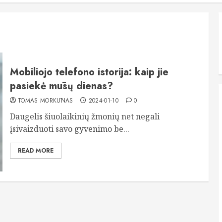
Mobiliojo telefono istorija: kaip jie
pasiekė mūsų dienas?
TOMAS MORKŪNAS
2024-01-10
0
Daugelis šiuolaikinių žmonių net negali
įsivaizduoti savo gyvenimo be...
READ MORE