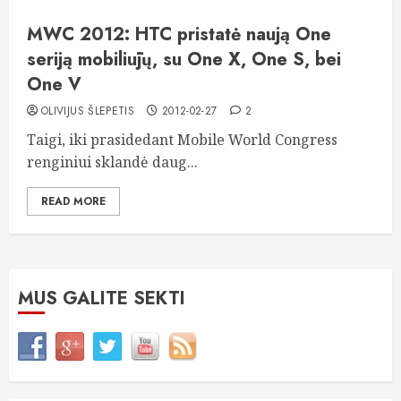
MWC 2012: HTC pristatė naują One
seriją mobiliūjų, su One X, One S, bei
One V
OLIVIJUS ŠLEPETIS
2012-02-27
2
Taigi, iki prasidedant Mobile World Congress
renginiui sklandė daug...
READ MORE
MUS GALITE SEKTI