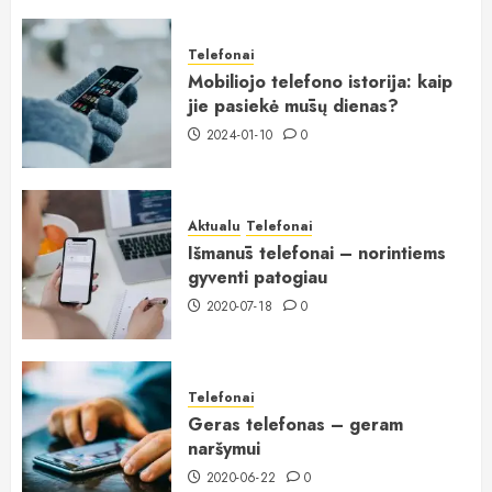
Telefonai
Mobiliojo telefono istorija: kaip
jie pasiekė mūsų dienas?
2024-01-10
0
Aktualu
Telefonai
Išmanūs telefonai – norintiems
gyventi patogiau
2020-07-18
0
Telefonai
Geras telefonas – geram
naršymui
2020-06-22
0