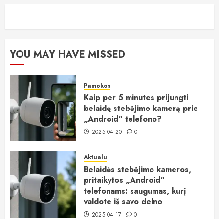
YOU MAY HAVE MISSED
Pamokos
Kaip per 5 minutes prijungti
belaidę stebėjimo kamerą prie
„Android“ telefono?
2025-04-20
0
Aktualu
Belaidės stebėjimo kameros,
pritaikytos „Android“
telefonams: saugumas, kurį
valdote iš savo delno
2025-04-17
0