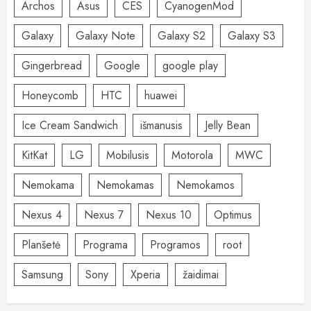
Archos
Asus
CES
CyanogenMod
Galaxy
Galaxy Note
Galaxy S2
Galaxy S3
Gingerbread
Google
google play
Honeycomb
HTC
huawei
Ice Cream Sandwich
išmanusis
Jelly Bean
KitKat
LG
Mobilusis
Motorola
MWC
Nemokama
Nemokamas
Nemokamos
Nexus 4
Nexus 7
Nexus 10
Optimus
Planšetė
Programa
Programos
root
Samsung
Sony
Xperia
žaidimai