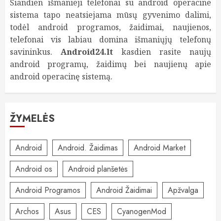
Šiandien išmanieji telefonai su android operacine
sistema tapo neatsiejama mūsų gyvenimo dalimi,
todėl android programos, žaidimai, naujienos,
telefonai vis labiau domina išmaniųjų telefonų
savininkus.
Android24.lt
kasdien rasite naujų
android programų, žaidimų bei naujienų apie
android operacinę sistemą.
ŽYMELĖS
Android
Android. Žaidimas
Android Market
Android os
Android planšetės
Android Programos
Android Žaidimai
Apžvalga
Archos
Asus
CES
CyanogenMod