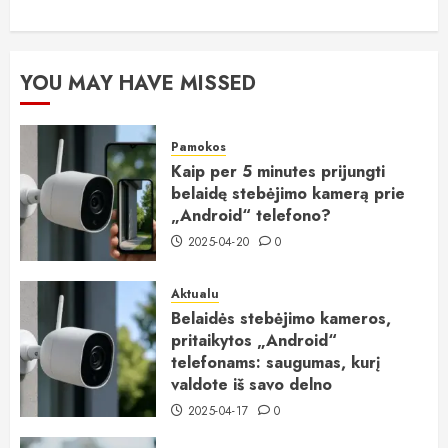
YOU MAY HAVE MISSED
Pamokos
Kaip per 5 minutes prijungti
belaidę stebėjimo kamerą prie
„Android“ telefono?
2025-04-20
0
Aktualu
Belaidės stebėjimo kameros,
pritaikytos „Android“
telefonams: saugumas, kurį
valdote iš savo delno
2025-04-17
0