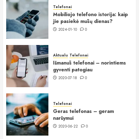
Telefonai
Mobiliojo telefono istorija: kaip
jie pasiekė mūsų dienas?
2024-01-10
0
Aktualu
Telefonai
Išmanūs telefonai – norintiems
gyventi patogiau
2020-07-18
0
Telefonai
Geras telefonas – geram
naršymui
2020-06-22
0