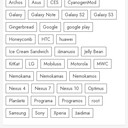
Archos
Asus
CES
CyanogenMod
Galaxy
Galaxy Note
Galaxy S2
Galaxy S3
Gingerbread
Google
google play
Honeycomb
HTC
huawei
Ice Cream Sandwich
išmanusis
Jelly Bean
KitKat
LG
Mobilusis
Motorola
MWC
Nemokama
Nemokamas
Nemokamos
Nexus 4
Nexus 7
Nexus 10
Optimus
Planšetė
Programa
Programos
root
Samsung
Sony
Xperia
žaidimai