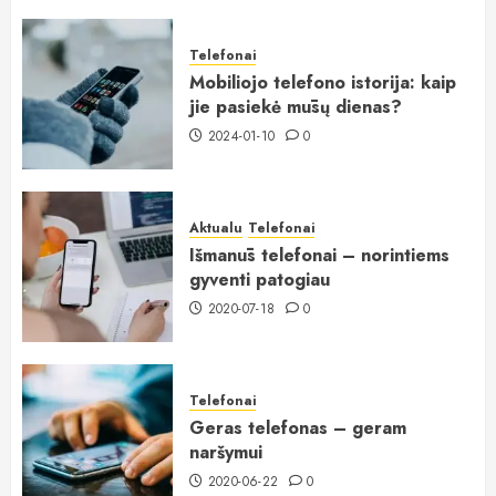
Telefonai
Mobiliojo telefono istorija: kaip
jie pasiekė mūsų dienas?
2024-01-10
0
Aktualu
Telefonai
Išmanūs telefonai – norintiems
gyventi patogiau
2020-07-18
0
Telefonai
Geras telefonas – geram
naršymui
2020-06-22
0