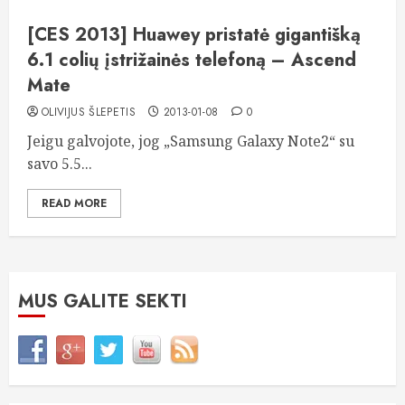
[CES 2013] Huawey pristatė gigantišką
6.1 colių įstrižainės telefoną – Ascend
Mate
OLIVIJUS ŠLEPETIS
2013-01-08
0
Jeigu galvojote, jog „Samsung Galaxy Note2“ su
savo 5.5...
READ MORE
MUS GALITE SEKTI