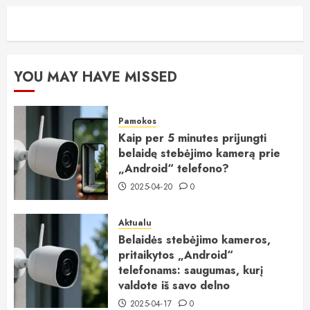
YOU MAY HAVE MISSED
Pamokos
Kaip per 5 minutes prijungti
belaidę stebėjimo kamerą prie
„Android“ telefono?
2025-04-20
0
Aktualu
Belaidės stebėjimo kameros,
pritaikytos „Android“
telefonams: saugumas, kurį
valdote iš savo delno
2025-04-17
0