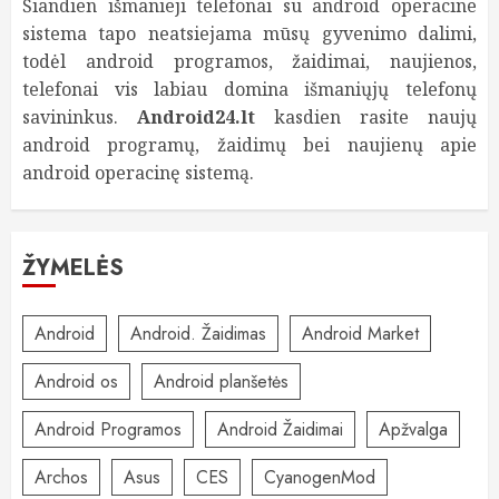
Šiandien išmanieji telefonai su android operacine
sistema tapo neatsiejama mūsų gyvenimo dalimi,
todėl android programos, žaidimai, naujienos,
telefonai vis labiau domina išmaniųjų telefonų
savininkus.
Android24.lt
kasdien rasite naujų
android programų, žaidimų bei naujienų apie
android operacinę sistemą.
ŽYMELĖS
Android
Android. Žaidimas
Android Market
Android os
Android planšetės
Android Programos
Android Žaidimai
Apžvalga
Archos
Asus
CES
CyanogenMod