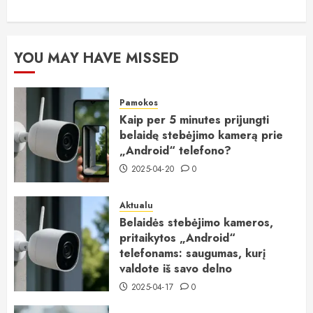
YOU MAY HAVE MISSED
Pamokos
Kaip per 5 minutes prijungti
belaidę stebėjimo kamerą prie
„Android“ telefono?
2025-04-20
0
Aktualu
Belaidės stebėjimo kameros,
pritaikytos „Android“
telefonams: saugumas, kurį
valdote iš savo delno
2025-04-17
0