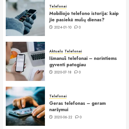
Telefonai
Mobiliojo telefono istorija: kaip
jie pasiekė mūsų dienas?
2024-01-10
0
Aktualu
Telefonai
Išmanūs telefonai – norintiems
gyventi patogiau
2020-07-18
0
Telefonai
Geras telefonas – geram
naršymui
2020-06-22
0