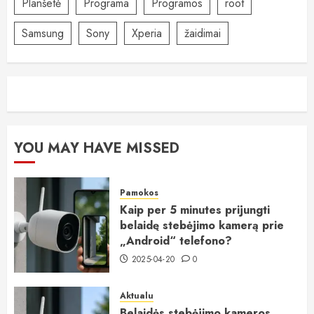
Planšetė
Programa
Programos
root
Samsung
Sony
Xperia
žaidimai
YOU MAY HAVE MISSED
Pamokos
Kaip per 5 minutes prijungti
belaidę stebėjimo kamerą prie
„Android“ telefono?
2025-04-20
0
Aktualu
Belaidės stebėjimo kameros,