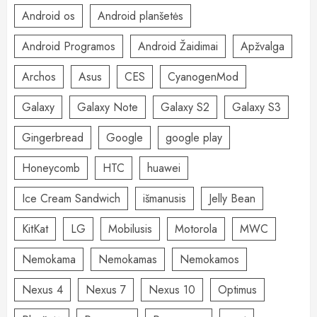
Android os
Android planšetės
Android Programos
Android Žaidimai
Apžvalga
Archos
Asus
CES
CyanogenMod
Galaxy
Galaxy Note
Galaxy S2
Galaxy S3
Gingerbread
Google
google play
Honeycomb
HTC
huawei
Ice Cream Sandwich
išmanusis
Jelly Bean
KitKat
LG
Mobilusis
Motorola
MWC
Nemokama
Nemokamas
Nemokamos
Nexus 4
Nexus 7
Nexus 10
Optimus