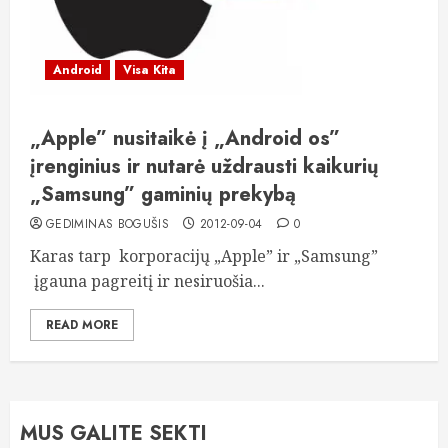
Android
Visa Kita
„Apple” nusitaikė į „Android os”
įrenginius ir nutarė uždrausti kaikurių
„Samsung” gaminių prekybą
GEDIMINAS BOGUŠIS
2012-09-04
0
Karas tarp korporacijų „Apple” ir „Samsung”
įgauna pagreitį ir nesiruošia...
READ MORE
MUS GALITE SEKTI