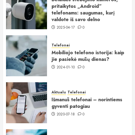
pritaikytos „Android“
telefonams: saugumas, kurį
valdote iš savo delno
2025-04-17
0
Telefonai
Mobiliojo telefono istorija: kaip
jie pasiekė mūsų dienas?
2024-01-10
0
Aktualu
Telefonai
Išmanūs telefonai – norintiems
gyventi patogiau
2020-07-18
0