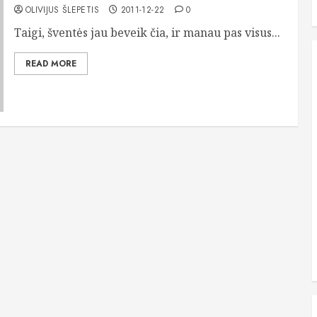
OLIVIJUS ŠLEPETIS
2011-12-22
0
Taigi, šventės jau beveik čia, ir manau pas visus...
READ MORE