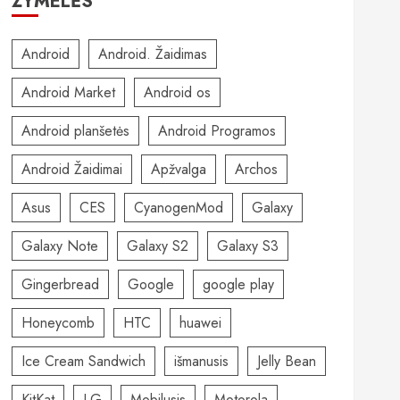
ŽYMELĖS
Android
Android. Žaidimas
Android Market
Android os
Android planšetės
Android Programos
Android Žaidimai
Apžvalga
Archos
Asus
CES
CyanogenMod
Galaxy
Galaxy Note
Galaxy S2
Galaxy S3
Gingerbread
Google
google play
Honeycomb
HTC
huawei
Ice Cream Sandwich
išmanusis
Jelly Bean
KitKat
LG
Mobilusis
Motorola