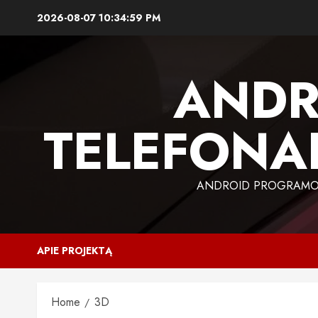
Skip
2026-08-07
10:35:00 PM
to
content
ANDR
TELEFONAI
ANDROID PROGRAMOS,
APIE PROJEKTĄ
Home
3D