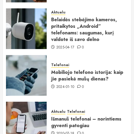
Aktualu
Belaidės stebėjimo kameros,
pritaikytos „Android“
telefonams: saugumas, kurį
valdote iš savo delno
2025-04-17
0
Telefonai
Mobiliojo telefono istorija: kaip
jie pasiekė mūsų dienas?
2024-01-10
0
Aktualu
Telefonai
Išmanūs telefonai – norintiems
gyventi patogiau
2020-07-18
0