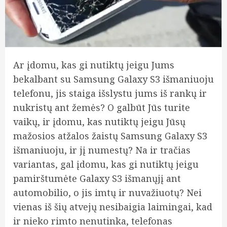
Ar įdomu, kas gi nutiktų jeigu Jums
bekalbant su Samsung Galaxy S3 išmaniuoju
telefonu, jis staiga išslystu jums iš rankų ir
nukristų ant žemės? O galbūt Jūs turite
vaikų, ir įdomu, kas nutiktų jeigu Jūsų
mažosios atžalos žaistų Samsung Galaxy S3
išmaniuoju, ir jį numestų? Na ir tračias
variantas, gal įdomu, kas gi nutiktų jeigu
pamirštumėte Galaxy S3 išmanųjį ant
automobilio, o jis imtų ir nuvažiuotų? Nei
vienas iš šių atvejų nesibaigia laimingai,
kad
ir nieko rimto nenutinka, telefonas