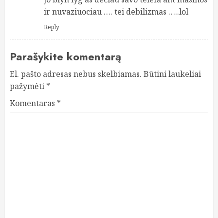
ir nuvaziuociau …. tei debilizmas …..lol
Reply
Parašykite komentarą
El. pašto adresas nebus skelbiamas.
Būtini laukeliai
pažymėti
*
Komentaras
*