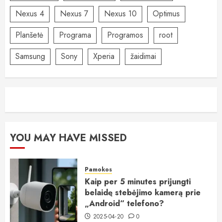
Nexus 4
Nexus 7
Nexus 10
Optimus
Planšetė
Programa
Programos
root
Samsung
Sony
Xperia
žaidimai
YOU MAY HAVE MISSED
Pamokos
Kaip per 5 minutes prijungti
belaidę stebėjimo kamerą prie
„Android“ telefono?
2025-04-20
0