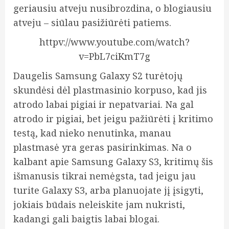
geriausiu atveju nusibrozdina, o blogiausiu
atveju – siūlau pasižiūrėti patiems.
httpv://www.youtube.com/watch?
v=PbL7ciKmT7g
Daugelis Samsung Galaxy S2 turėtojų
skundėsi dėl plastmasinio korpuso, kad jis
atrodo labai pigiai ir nepatvariai. Na gal
atrodo ir pigiai, bet jeigu pažiūrėti į kritimo
testą, kad nieko nenutinka, manau
plastmasė yra geras pasirinkimas. Na o
kalbant apie Samsung Galaxy S3, kritimų šis
išmanusis tikrai nemėgsta, tad jeigu jau
turite Galaxy S3, arba planuojate jį įsigyti,
jokiais būdais neleiskite jam nukristi,
kadangi gali baigtis labai blogai.