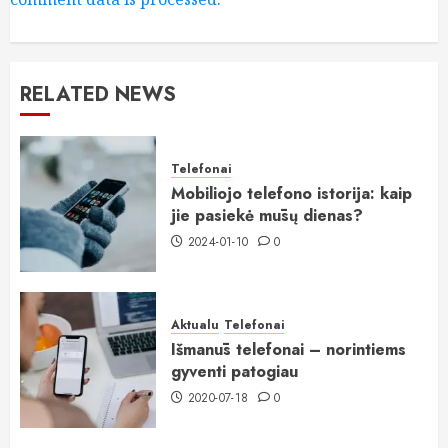
RELATED NEWS
Telefonai
Mobiliojo telefono istorija: kaip
jie pasiekė mūsų dienas?
2024-01-10
0
Aktualu
Telefonai
Išmanūs telefonai – norintiems
gyventi patogiau
2020-07-18
0