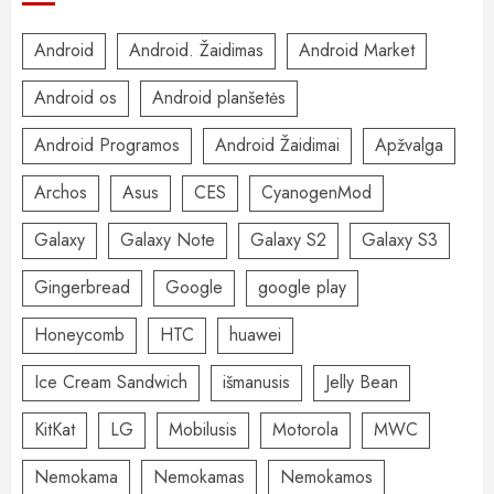
Android
Android. Žaidimas
Android Market
Android os
Android planšetės
Android Programos
Android Žaidimai
Apžvalga
Archos
Asus
CES
CyanogenMod
Galaxy
Galaxy Note
Galaxy S2
Galaxy S3
Gingerbread
Google
google play
Honeycomb
HTC
huawei
Ice Cream Sandwich
išmanusis
Jelly Bean
KitKat
LG
Mobilusis
Motorola
MWC
Nemokama
Nemokamas
Nemokamos