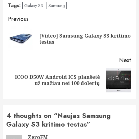
Tags:
Galaxy S3
Samsung
Post
Previous
navigation
[Video] Samsung Galaxy S3 kritimo
Pre
testas
pos
Next
ICOO D50W Android ICS planšetė
Next
už mažiau nei 100 dolerių
post:
4 thoughts on “
Naujas Samsung
Galaxy S3 kritimo testas
”
ZeroFM