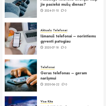
jie pasiekė mūsų dienas?
2024-01-10
0
Aktualu
Telefonai
Išmanūs telefonai – norintiems
gyventi patogiau
2020-07-18
0
Telefonai
Geras telefonas – geram
naršymui
2020-06-22
0
Visa Kita