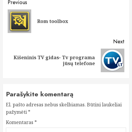
Post
Previous
navigation
Pre
Rom toolbox
pos
Next
Kišeninis TV gidas- Tv programa
Next
jūsų telefone
post:
Parašykite komentarą
El. pašto adresas nebus skelbiamas.
Būtini laukeliai
pažymėti
*
Komentaras
*