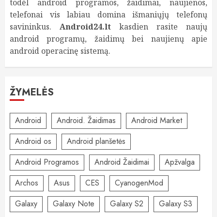
todėl android programos, žaidimai, naujienos,
telefonai vis labiau domina išmaniųjų telefonų
savininkus.
Android24.lt
kasdien rasite naujų
android programų, žaidimų bei naujienų apie
android operacinę sistemą.
ŽYMELĖS
Android
Android. Žaidimas
Android Market
Android os
Android planšetės
Android Programos
Android Žaidimai
Apžvalga
Archos
Asus
CES
CyanogenMod
Galaxy
Galaxy Note
Galaxy S2
Galaxy S3