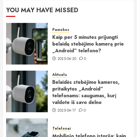
YOU MAY HAVE MISSED
Pamokos
Kaip per 5 minutes prijungti
belaidę stebėjimo kamerą prie
„Android“ telefono?
2025-04-20
0
Aktualu
Belaidės stebėjimo kameros,
pritaikytos „Android“
telefonams: saugumas, kurį
valdote iš savo delno
2025-04-17
0
Telefonai
Mobiliojo telefono istorija: kaip