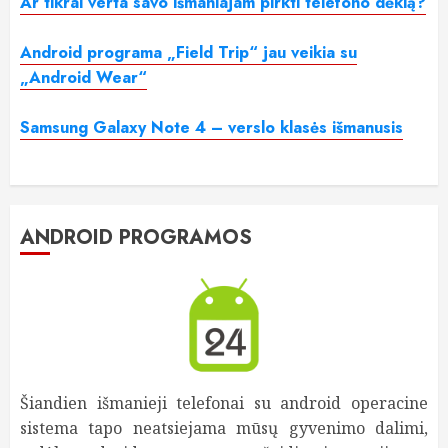
Ar tikrai verta savo išmaniajam pirkti telefono dėklą?
Android programa „Field Trip“ jau veikia su
„Android Wear“
Samsung Galaxy Note 4 – verslo klasės išmanusis
ANDROID PROGRAMOS
Šiandien išmanieji telefonai su android operacine
sistema tapo neatsiejama mūsų gyvenimo dalimi,