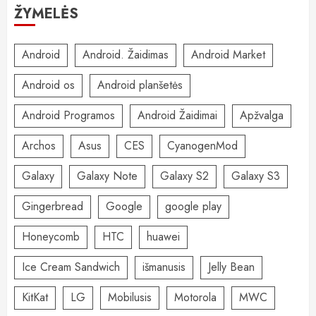
ŽYMELĖS
Android
Android. Žaidimas
Android Market
Android os
Android planšetės
Android Programos
Android Žaidimai
Apžvalga
Archos
Asus
CES
CyanogenMod
Galaxy
Galaxy Note
Galaxy S2
Galaxy S3
Gingerbread
Google
google play
Honeycomb
HTC
huawei
Ice Cream Sandwich
išmanusis
Jelly Bean
KitKat
LG
Mobilusis
Motorola
MWC