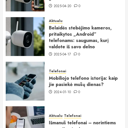
2025-04-20
0
Aktualu
Belaidės stebėjimo kameros,
pritaikytos „Android“
telefonams: saugumas, kurį
valdote iš savo delno
2025-04-17
0
Telefonai
Mobiliojo telefono istorija: kaip
jie pasiekė mūsų dienas?
2024-01-10
0
Aktualu
Telefonai
Išmanūs telefonai – norintiems