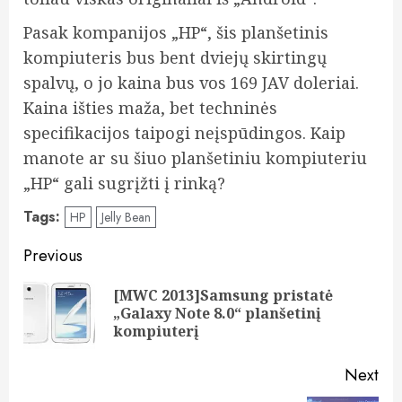
Pasak kompanijos „HP“, šis planšetinis
kompiuteris bus bent dviejų skirtingų
spalvų, o jo kaina bus vos 169 JAV doleriai.
Kaina išties maža, bet techninės
specifikacijos taipogi neįspūdingos. Kaip
manote ar su šiuo planšetiniu kompiuteriu
„HP“ gali sugrįžti į rinką?
Tags:
HP
Jelly Bean
Post
Previous
navigation
[MWC 2013]Samsung pristatė
Pre
„Galaxy Note 8.0“ planšetinį
pos
kompiuterį
Next