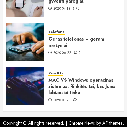
gyventi patogiau
2020-07-18
0
Telefonai
Geras telefonas – geram
naršymui
2020-06-22
0
Visa Kita
MAC VS Windows operacinės
sistemos. Rinkitės tai, kas Jums
labiausiai tinka
2020-01-20
0
Copyright © All rights reserved.
|
ChromeNews
by AF themes.