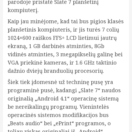
parodoje pristatė Slate 7 planšetinį
kompiuterį.
Kaip jau minėjome, kad tai bus pigios klasės
planšetinis kompiuteris, ir jis turės 7 colių
1024×600 raiškos FFS+ LCD lietimui jautrų
ekraną, 1 GB darbinės atminties, 8Gb
vidinės atminties, 3 megapikselių galinę bei
VGA priekinė kameras, ir 1.6 GHz taktinio
dažnio dviejų branduolių procesorių.
Šiek tiek įdomesnė už techninę pusę yra
programinė pusė, kadangi „Slate 7“ naudos
originalią „Android 4.1“ operacinę sistemą
be nereikalingų programų. Vienintelės
operacinės sistemos modifikacijos bus
„Beats audio“ bei „ePrint“ programos, o
toliau viskas originaliai iš „Android“.