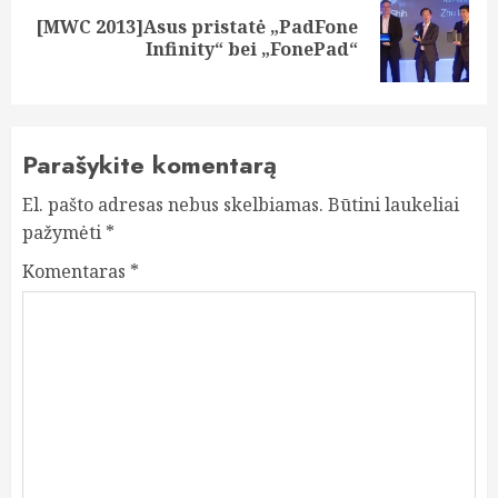
[MWC 2013]Asus pristatė „PadFone
Next
Infinity“ bei „FonePad“
post:
Parašykite komentarą
El. pašto adresas nebus skelbiamas.
Būtini laukeliai
pažymėti
*
Komentaras
*