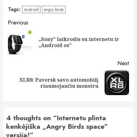
Tags:
Android
angry birds
Post
Previous
navigation
„Sony” laikrodis su internetu ir
Pre
„Android os”
pos
Next
XLR8: Paversk savo automobilį
Next
riaumojančiu monstru
post:
4 thoughts on “
Internetu plinta
kenkėjiška „Angry Birds space”
versija!
”