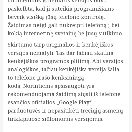
duomenimis iš netikros versijos buvo
paskelbta, kad ji suteikia programišiams
beveik visišką jūsų telefono kontrolę.
Žaidimas netgi gali nukreipti telefoną į bet
kokią internetinę svetainę be jūsų sutikimo.
Skirtumo tarp originalios ir kenkėjiškos
versijos nematyti. Tas dar labiau skatina
kenkėjiškos programos plitimą. Abi versijos
analogiškos, tačiau kenkėjiška versija šalia
to telefone įrašo kenksmingą
kodą. Norintiems apsisaugoti yra
rekomenduojama žaidimą siųsti iš telefone
esančios oficialios „Google Play“
parduotuvės ir nepasitikėti trečiųjų asmenų
tinklapiuose siūlomomis versijomis.