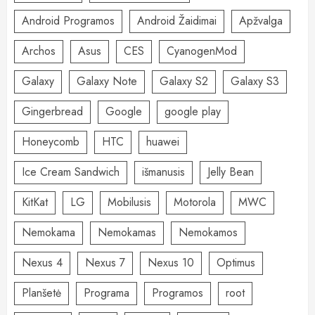
Android Programos
Android Žaidimai
Apžvalga
Archos
Asus
CES
CyanogenMod
Galaxy
Galaxy Note
Galaxy S2
Galaxy S3
Gingerbread
Google
google play
Honeycomb
HTC
huawei
Ice Cream Sandwich
išmanusis
Jelly Bean
KitKat
LG
Mobilusis
Motorola
MWC
Nemokama
Nemokamas
Nemokamos
Nexus 4
Nexus 7
Nexus 10
Optimus
Planšetė
Programa
Programos
root