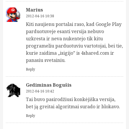
Marius
2012-04-16 10:38
Kiti naujienu portalai raso, kad Google Play
parduotuveje esanti versija nebuvo
uzkresta ir neva nukentejo tik kitu
programeliu parduotuviu vartotojai, bei tie,
kurie zaidima „isigijo” is 4shared.com ir
panasiu svetainiu.
Reply
Gediminas Bogušis
2012-04-16 10:42
Tai buvo pasirodžiusi konkėjiška versija,
bet ją greitai algoritmai surado ir blokavo.
Reply