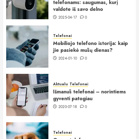
telefonams: saugumas, kurį
valdote iš savo delno
2025-04-17
0
Telefonai
Mobiliojo telefono istorija: kaip
jie pasiekė mūsų dienas?
2024-01-10
0
Aktualu
Telefonai
Išmanūs telefonai – norintiems
gyventi patogiau
2020-07-18
0
Telefonai