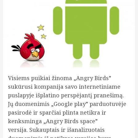
Visiems puikiai žinoma „Angry Birds”
sukūrusi kompanija savo internetiniame
puslapyje išplatino perspėjantį pranešimą.
Jų duomenimis „Google play” parduotuvėje
pasirodė ir sparčiai plinta netikra ir
kenksminga „Angry Birds space”
versija.
Sukauptais ir išanalizuotais