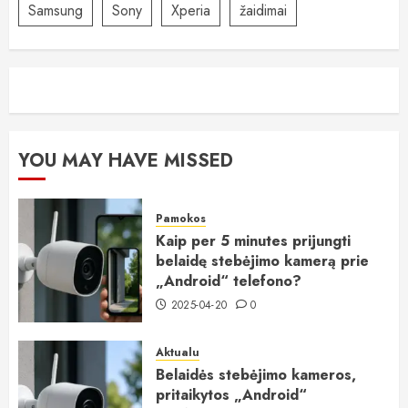
Samsung
Sony
Xperia
žaidimai
YOU MAY HAVE MISSED
Pamokos
Kaip per 5 minutes prijungti
belaidę stebėjimo kamerą prie
„Android“ telefono?
2025-04-20
0
Aktualu
Belaidės stebėjimo kameros,
pritaikytos „Android“