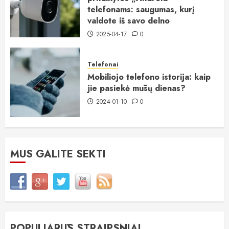
telefonams: saugumas, kurį
valdote iš savo delno
2025-04-17
0
Telefonai
Mobiliojo telefono istorija: kaip
jie pasiekė mūsų dienas?
2024-01-10
0
MUS GALITE SEKTI
POPULIARŪS STRAIPSNIAI