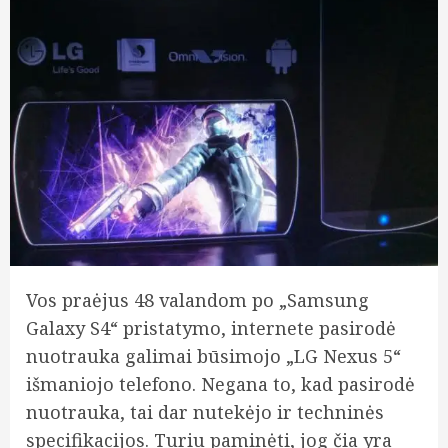
Vos praėjus 48 valandom po „Samsung
Galaxy S4“ pristatymo, internete pasirodė
nuotrauka galimai būsimojo „LG Nexus 5“
išmaniojo telefono. Negana to, kad pasirodė
nuotrauka, tai dar nutekėjo ir techninės
specifikacijos. Turiu paminėti, jog čia yra