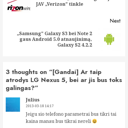
JAV „Verizon” tinkle
pos
Next
„Samsung” Galaxy S3 bei Note 2
Next
gaus Android 5.0 atnaujinimą,
post:
Galaxy S2 4.2.2
3 thoughts on “
[Gandai] Ar taip
atrodys LG Nexus 5, bei ar jis bus toks
galingas?
”
Julius
2013-03-18 14:17
Jeigu sio telefono parametrai bus tikri tai
kaina manau bus tikrai nereli