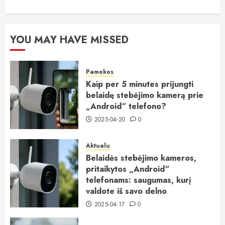
YOU MAY HAVE MISSED
Pamokos
Kaip per 5 minutes prijungti
belaidę stebėjimo kamerą prie
„Android“ telefono?
2025-04-20
0
Aktualu
Belaidės stebėjimo kameros,
pritaikytos „Android“
telefonams: saugumas, kurį
valdote iš savo delno
2025-04-17
0