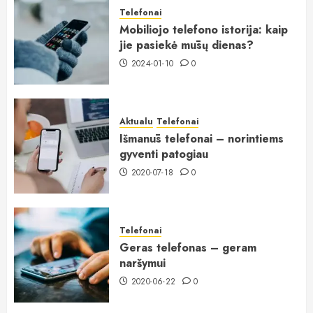
Telefonai
Mobiliojo telefono istorija: kaip
jie pasiekė mūsų dienas?
2024-01-10
0
Aktualu
Telefonai
Išmanūs telefonai – norintiems
gyventi patogiau
2020-07-18
0
Telefonai
Geras telefonas – geram
naršymui
2020-06-22
0