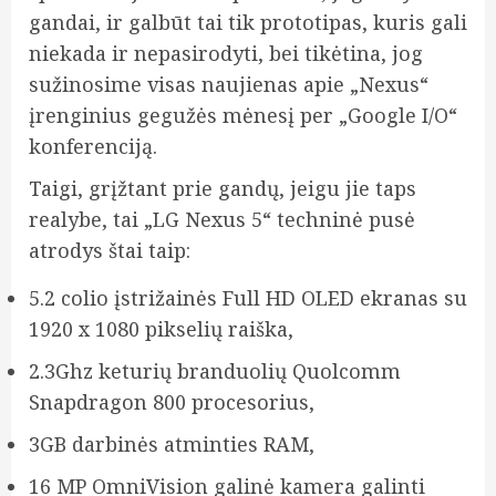
gandai, ir galbūt tai tik prototipas, kuris gali
niekada ir nepasirodyti, bei tikėtina, jog
sužinosime visas naujienas apie „Nexus“
įrenginius gegužės mėnesį per „Google I/O“
konferenciją.
Taigi, grįžtant prie gandų, jeigu jie taps
realybe, tai „LG Nexus 5“ techninė pusė
atrodys štai taip:
5.2 colio įstrižainės Full HD OLED ekranas su
1920 x 1080 pikselių raiška,
2.3Ghz keturių branduolių Quolcomm
Snapdragon 800 procesorius,
3GB darbinės atminties RAM,
16 MP OmniVision galinė kamera galinti