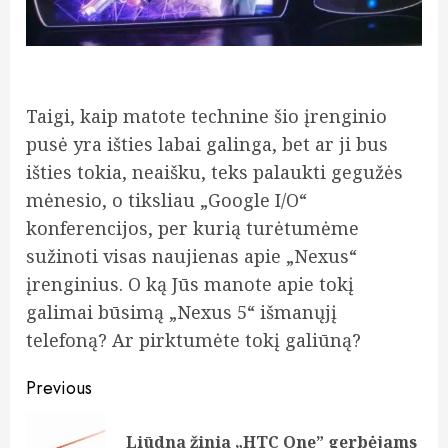
Taigi, kaip matote technine šio įrenginio
pusė yra išties labai galinga, bet ar ji bus
išties tokia, neaišku, teks palaukti gegužės
mėnesio, o tiksliau „Google I/O“
konferencijos, per kurią turėtumėme
sužinoti visas naujienas apie „Nexus“
įrenginius. O ką Jūs manote apie tokį
galimai būsimą „Nexus 5“ išmanųjį
telefoną? Ar pirktumėte tokį galiūną?
Post
Previous
navigation
Liūdna žinia „HTC One” gerbėjams
Pre