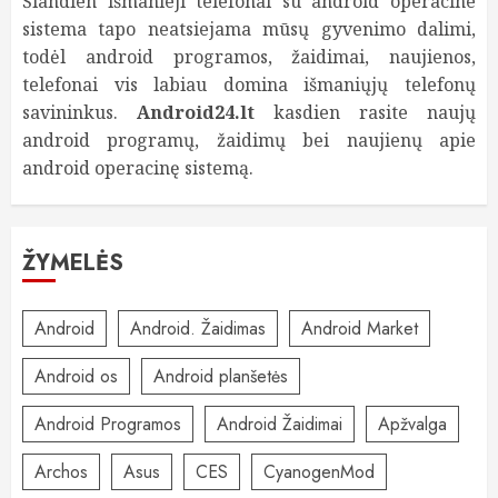
Šiandien išmanieji telefonai su android operacine
sistema tapo neatsiejama mūsų gyvenimo dalimi,
todėl android programos, žaidimai, naujienos,
telefonai vis labiau domina išmaniųjų telefonų
savininkus.
Android24.lt
kasdien rasite naujų
android programų, žaidimų bei naujienų apie
android operacinę sistemą.
ŽYMELĖS
Android
Android. Žaidimas
Android Market
Android os
Android planšetės
Android Programos
Android Žaidimai
Apžvalga
Archos
Asus
CES
CyanogenMod