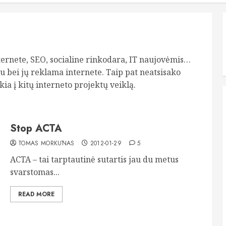
ernete, SEO, socialine rinkodara, IT naujovėmis…
u bei jų reklama internete. Taip pat neatsisako
kia į kitų interneto projektų veiklą.
Stop ACTA
TOMAS MORKŪNAS
2012-01-29
5
ACTA – tai tarptautinė sutartis jau du metus
svarstomas...
READ MORE