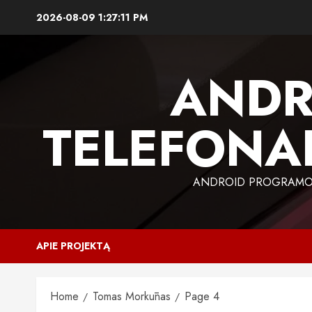
Skip
2026-08-09
1:27:12 PM
to
content
ANDR
TELEFONAI
ANDROID PROGRAMOS,
APIE PROJEKTĄ
Home
Tomas Morkūnas
Page 4