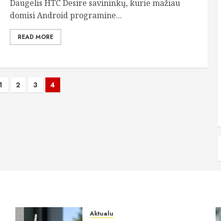
Daugelis HTC Desire savininkų, kurie mažiau
domisi Android programine...
READ MORE
1
2
3
4
iavimas
Aktualu