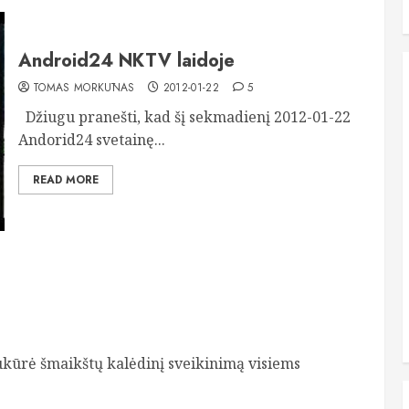
Android24 NKTV laidoje
TOMAS MORKŪNAS
2012-01-22
5
Džiugu pranešti, kad šį sekmadienį 2012-01-22
Andorid24 svetainę...
READ MORE
ukūrė šmaikštų kalėdinį sveikinimą visiems