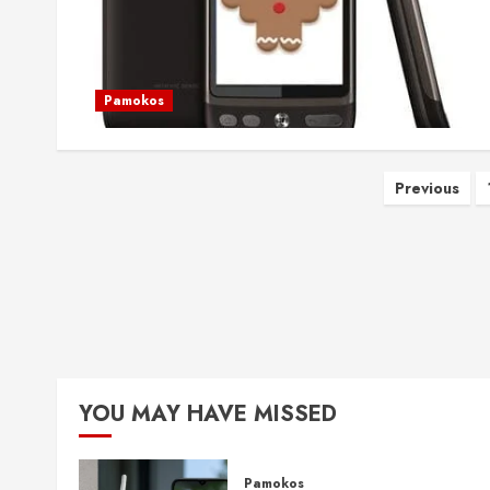
Pamokos
Įrašų
Previous
puslap
YOU MAY HAVE MISSED
Pamokos