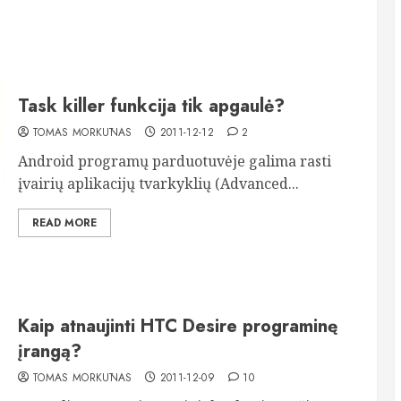
Task killer funkcija tik apgaulė?
TOMAS MORKŪNAS
2011-12-12
2
Android programų parduotuvėje galima rasti
įvairių aplikacijų tvarkyklių (Advanced...
READ MORE
Kaip atnaujinti HTC Desire programinę
įrangą?
TOMAS MORKŪNAS
2011-12-09
10