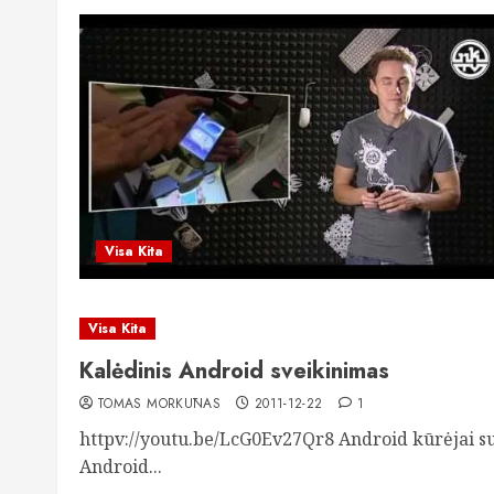
Visa Kita
Visa Kita
Kalėdinis Android sveikinimas
TOMAS MORKŪNAS
2011-12-22
1
httpv://youtu.be/LcG0Ev27Qr8 Android kūrėjai s
Android...