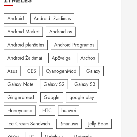
ŽYMELĖS
Android
Android. Žaidimas
Android Market
Android os
Android planšetės
Android Programos
Android Žaidimai
Apžvalga
Archos
Asus
CES
CyanogenMod
Galaxy
Galaxy Note
Galaxy S2
Galaxy S3
Gingerbread
Google
google play
Honeycomb
HTC
huawei
Ice Cream Sandwich
išmanusis
Jelly Bean
KitKat
LG
Mobilusis
Motorola