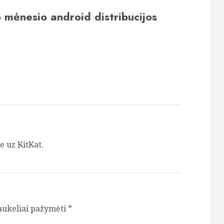
 mėnesio android distribucijos
e uz KitKat.
laukeliai pažymėti
*