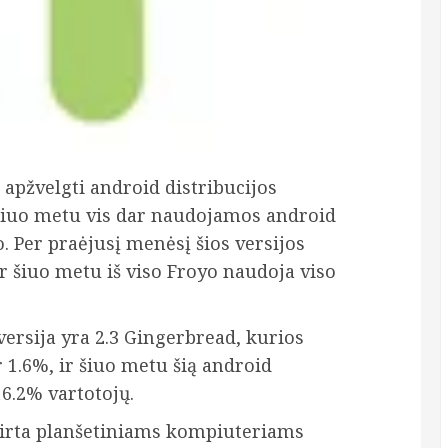
s apžvelgti android distribucijos
 šiuo metu vis dar naudojamos android
. Per praėjusį menėsį šios versijos
ir šiuo metu iš viso Froyo naudoja viso
ersija yra 2.3 Gingerbread, kurios
r 1.6%, ir šiuo metu šią android
6.2% vartotojų.
irta planšetiniams kompiuteriams