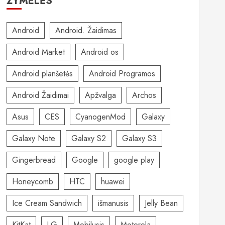
ŽYMELĖS
Android
Android. Žaidimas
Android Market
Android os
Android planšetės
Android Programos
Android Žaidimai
Apžvalga
Archos
Asus
CES
CyanogenMod
Galaxy
Galaxy Note
Galaxy S2
Galaxy S3
Gingerbread
Google
google play
Honeycomb
HTC
huawei
Ice Cream Sandwich
išmanusis
Jelly Bean
KitKat
LG
Mobilusis
Motorola