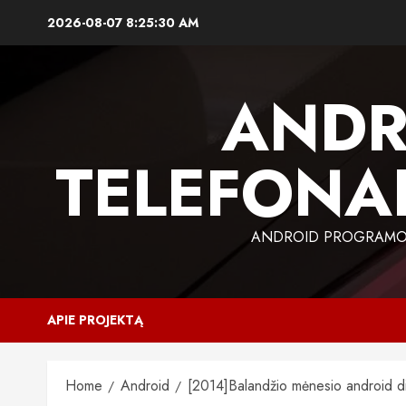
Skip
2026-08-07
8:25:31 AM
to
content
ANDR
TELEFONAI
ANDROID PROGRAMOS,
APIE PROJEKTĄ
Home
Android
[2014]Balandžio mėnesio android dist