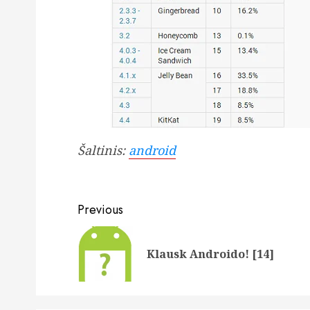
Šaltinis:
android
Post
Previous
navigation
Klausk Androido! [14]