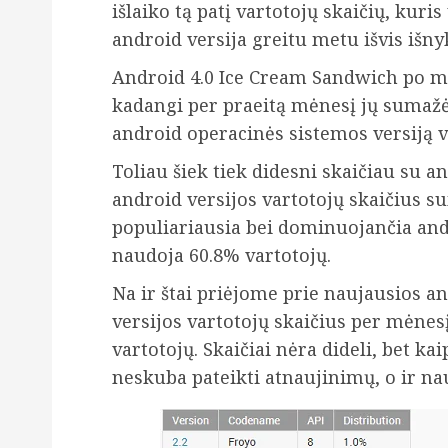
išlaiko tą patį vartotojų skaičių, kuris 
android versija greitu metu išvis išnyk
Android 4.0 Ice Cream Sandwich po ma
kadangi per praeitą mėnesį jų sumažėj
android operacinės sistemos versiją v
Toliau šiek tiek didesni skaičiau su an
android versijos vartotojų skaičius su
populiariausia bei dominuojančia andro
naudoja 60.8% vartotojų.
Na ir štai priėjome prie naujausios and
versijos vartotojų skaičius per mėnesį
vartotojų. Skaičiai nėra dideli, bet ka
neskuba pateikti atnaujinimų, o ir na