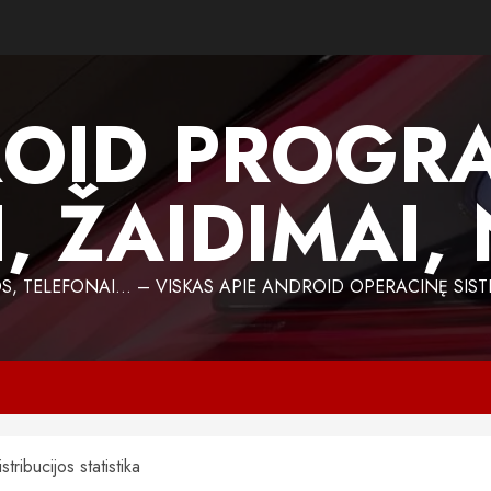
OID PROGR
, ŽAIDIMAI,
 TELEFONAI… – VISKAS APIE ANDROID OPERACINĘ SIST
ribucijos statistika