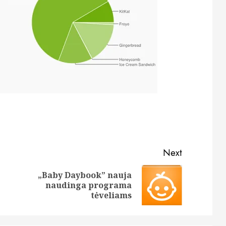
Next
„Baby Daybook” nauja
Previous
Next
naudinga programa
post:
post:
tėveliams