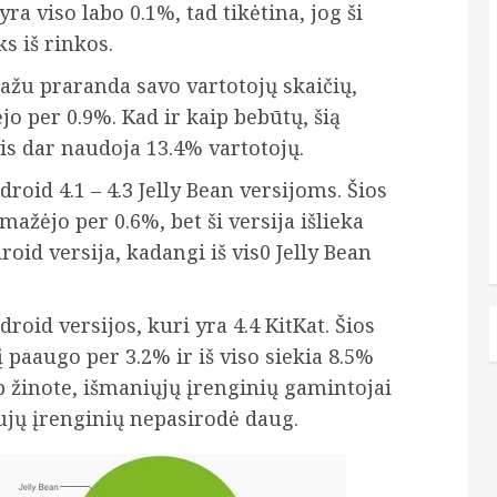
yra viso labo 0.1%, tad tikėtina, jog ši
s iš rinkos.
žu praranda savo vartotojų skaičių,
o per 0.9%. Kad ir kaip bebūtų, šią
is dar naudoja 13.4% vartotojų.
droid 4.1 – 4.3 Jelly Bean versijoms. Šios
mažėjo per 0.6%, bet ši versija išlieka
id versija, kadangi iš vis0 Jelly Bean
roid versijos, kuri yra 4.4 KitKat. Šios
 paaugo per 3.2% ir iš viso siekia 8.5%
ip žinote, išmaniųjų įrenginių gamintojai
ujų įrenginių nepasirodė daug.