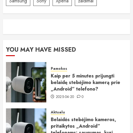
Samsung
Sony
Xperia
žaidimai
YOU MAY HAVE MISSED
Pamokos
Kaip per 5 minutes prijungti
belaidę stebėjimo kamerą prie
„Android“ telefono?
2025-04-20
0
Aktualu
Belaidės stebėjimo kameros,
pritaikytos „Android“
telefonams: saugumas, kurį