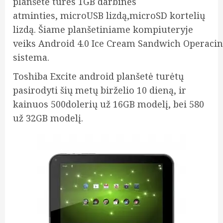
planšetė turės 1GB darbinės
atminties, microUSB lizdą,microSD kortelių
lizdą. Šiame planšetiniame kompiuteryje
veiks Android 4.0 Ice Cream Sandwich Operaci
sistema.
Toshiba Excite android planšetė turėtų
pasirodyti šių metų birželio 10 dieną, ir
kainuos 500dolerių už 16GB modelį, bei 580
už 32GB modelį.