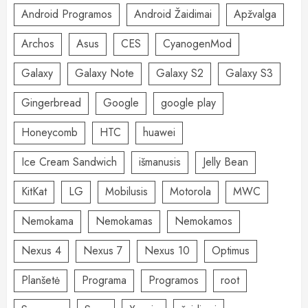
Android Programos
Android Žaidimai
Apžvalga
Archos
Asus
CES
CyanogenMod
Galaxy
Galaxy Note
Galaxy S2
Galaxy S3
Gingerbread
Google
google play
Honeycomb
HTC
huawei
Ice Cream Sandwich
išmanusis
Jelly Bean
KitKat
LG
Mobilusis
Motorola
MWC
Nemokama
Nemokamas
Nemokamos
Nexus 4
Nexus 7
Nexus 10
Optimus
Planšetė
Programa
Programos
root