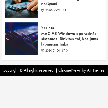
naršymui
2020-06-22
0
Visa Kita
MAC VS Windows operacinės
sistemos. Rinkitės tai, kas Jums
labiausiai tinka
2020-01-20
0
Copyright © All rights reserved.
|
ChromeNews
by AF themes.