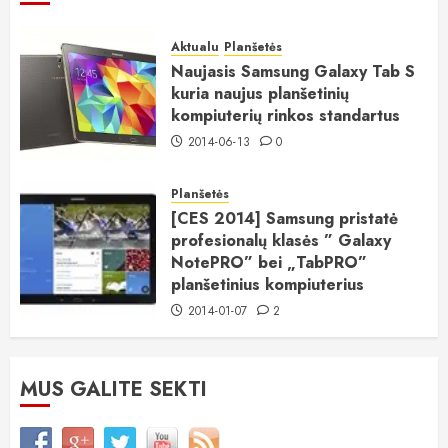
Aktualu
Planšetės
Naujasis Samsung Galaxy Tab S
kuria naujus planšetinių
kompiuterių rinkos standartus
2014-06-13
0
Planšetės
[CES 2014] Samsung pristatė
profesionalų klasės ” Galaxy
NotePRO” bei „TabPRO”
planšetinius kompiuterius
2014-01-07
2
MUS GALITE SEKTI