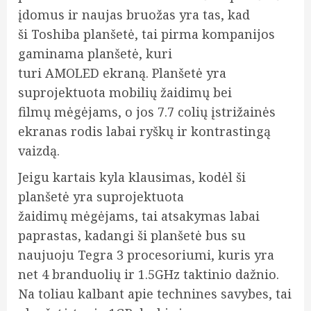
įdomus ir naujas bruožas yra tas, kad
ši Toshiba planšetė, tai pirma kompanijos
gaminama planšetė, kuri
turi AMOLED ekraną. Planšetė yra
suprojektuota mobilių žaidimų bei
filmų mėgėjams, o jos 7.7 colių įstrižainės
ekranas rodis labai ryškų ir kontrastingą
vaizdą.
Jeigu kartais kyla klausimas, kodėl ši
planšetė yra suprojektuota
žaidimų mėgėjams, tai atsakymas labai
paprastas, kadangi
ši planšetė bus su
naujuoju Tegra 3 procesoriumi, kuris yra
net 4 branduolių ir 1.5GHz taktinio dažnio.
Na toliau kalbant apie technines savybes, tai