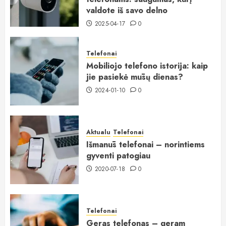
valdote iš savo delno
2025-04-17
0
Telefonai
Mobiliojo telefono istorija: kaip
jie pasiekė mūsų dienas?
2024-01-10
0
Aktualu
Telefonai
Išmanūs telefonai – norintiems
gyventi patogiau
2020-07-18
0
Telefonai
Geras telefonas – geram