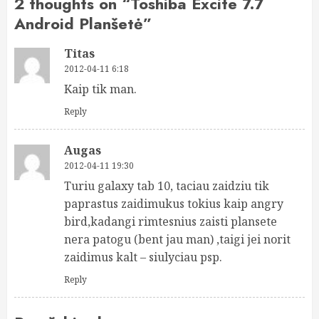
2 thoughts on “
Toshiba Excite 7.7
Android Planšetė
”
Titas
2012-04-11 6:18
Kaip tik man.
Reply
Augas
2012-04-11 19:30
Turiu galaxy tab 10, taciau zaidziu tik
paprastus zaidimukus tokius kaip angry
bird,kadangi rimtesnius zaisti plansete
nera patogu (bent jau man) ,taigi jei norit
zaidimus kalt – siulyciau psp.
Reply