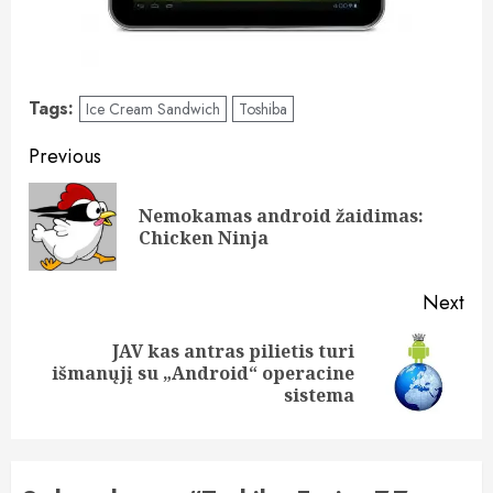
Tags:
Ice Cream Sandwich
Toshiba
Post
Previous
navigation
Nemokamas android žaidimas:
Pre
Chicken Ninja
pos
Next
JAV kas antras pilietis turi
Next
išmanųjį su „Android“ operacine
post:
sistema