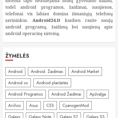
sistema tapo neatsiejama mūsų gyvenimo dalimi,
todėl android programos, žaidimai, naujienos,
telefonai vis labiau domina išmaniųjų telefonų
savininkus.
Android24.lt
kasdien rasite naujų
android programų, žaidimų bei naujienų apie
android operacinę sistemą.
ŽYMELĖS
Android
Android. Žaidimas
Android Market
Android os
Android planšetės
Android Programos
Android Žaidimai
Apžvalga
Archos
Asus
CES
CyanogenMod
Galaxy
Galaxy Note
Galaxy S2
Galaxy S3