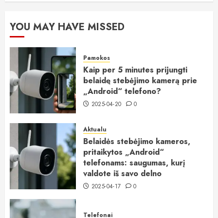
YOU MAY HAVE MISSED
Pamokos
Kaip per 5 minutes prijungti
belaidę stebėjimo kamerą prie
„Android“ telefono?
2025-04-20
0
Aktualu
Belaidės stebėjimo kameros,
pritaikytos „Android“
telefonams: saugumas, kurį
valdote iš savo delno
2025-04-17
0
Telefonai