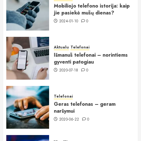
Mobiliojo telefono istorija: kaip
jie pasiekė mūsų dienas?
2024-01-10
0
Aktualu
Telefonai
Išmanūs telefonai – norintiems
gyventi patogiau
2020-07-18
0
Telefonai
Geras telefonas – geram
naršymui
2020-06-22
0