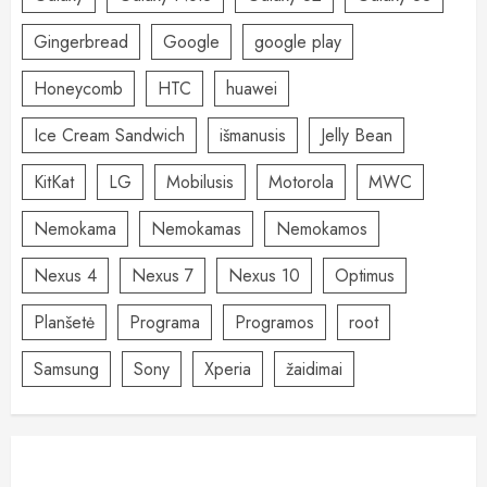
Gingerbread
Google
google play
Honeycomb
HTC
huawei
Ice Cream Sandwich
išmanusis
Jelly Bean
KitKat
LG
Mobilusis
Motorola
MWC
Nemokama
Nemokamas
Nemokamos
Nexus 4
Nexus 7
Nexus 10
Optimus
Planšetė
Programa
Programos
root
Samsung
Sony
Xperia
žaidimai