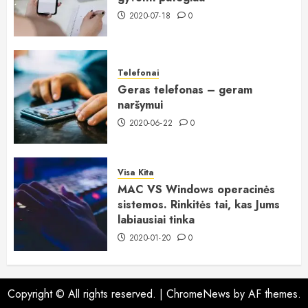
2020-07-18
0
Telefonai
Geras telefonas – geram
naršymui
2020-06-22
0
Visa Kita
MAC VS Windows operacinės
sistemos. Rinkitės tai, kas Jums
labiausiai tinka
2020-01-20
0
Copyright © All rights reserved.
|
ChromeNews
by AF themes.