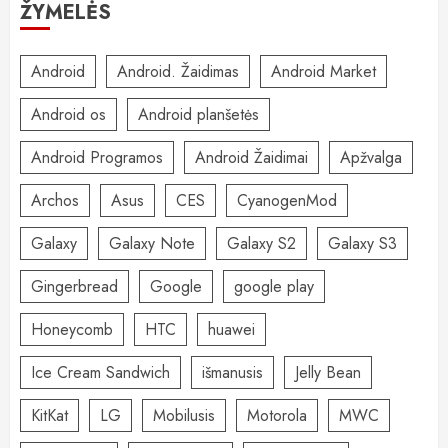
ŽYMELĖS
Android
Android. Žaidimas
Android Market
Android os
Android planšetės
Android Programos
Android Žaidimai
Apžvalga
Archos
Asus
CES
CyanogenMod
Galaxy
Galaxy Note
Galaxy S2
Galaxy S3
Gingerbread
Google
google play
Honeycomb
HTC
huawei
Ice Cream Sandwich
išmanusis
Jelly Bean
KitKat
LG
Mobilusis
Motorola
MWC