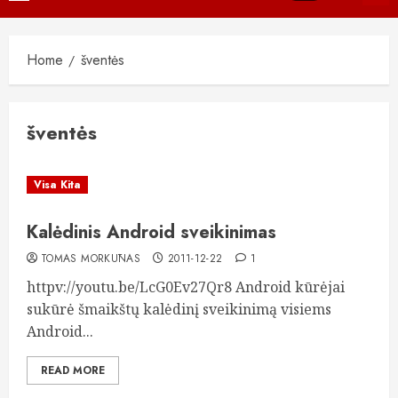
Menu
Home
šventės
šventės
Visa Kita
Kalėdinis Android sveikinimas
TOMAS MORKŪNAS
2011-12-22
1
httpv://youtu.be/LcG0Ev27Qr8 Android kūrėjai
sukūrė šmaikštų kalėdinį sveikinimą visiems
Android...
READ MORE