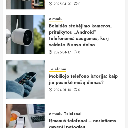
2025-04-20
0
Aktualu
Belaidės stebėjimo kameros,
pritaikytos „Android“
telefonams: saugumas, kurį
valdote iš savo delno
2025-04-17
0
Telefonai
Mobiliojo telefono istorija: kaip
jie pasiekė mūsų dienas?
2024-01-10
0
Aktualu
Telefonai
Išmanūs telefonai – norintiems
gyventi patogiau