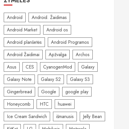
ŽYMELĖS
Android
Android. Žaidimas
Android Market
Android os
Android planšetės
Android Programos
Android Žaidimai
Apžvalga
Archos
Asus
CES
CyanogenMod
Galaxy
Galaxy Note
Galaxy S2
Galaxy S3
Gingerbread
Google
google play
Honeycomb
HTC
huawei
Ice Cream Sandwich
išmanusis
Jelly Bean
KitKat
LG
Mobilusis
Motorola