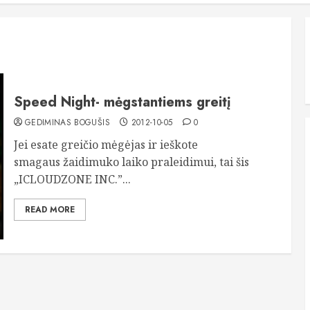
Speed Night- mėgstantiems greitį
GEDIMINAS BOGUŠIS
2012-10-05
0
Jei esate greičio mėgėjas ir ieškote
smagaus žaidimuko laiko praleidimui, tai šis
„ICLOUDZONE INC.”...
READ MORE