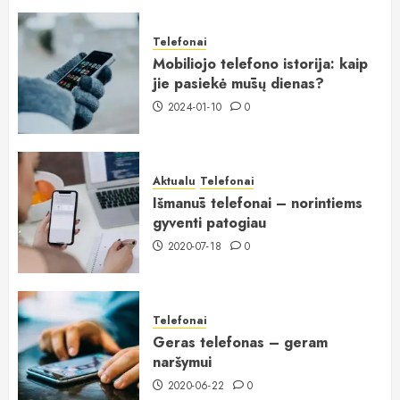
Telefonai
Mobiliojo telefono istorija: kaip
jie pasiekė mūsų dienas?
2024-01-10
0
Aktualu
Telefonai
Išmanūs telefonai – norintiems
gyventi patogiau
2020-07-18
0
Telefonai
Geras telefonas – geram
naršymui
2020-06-22
0