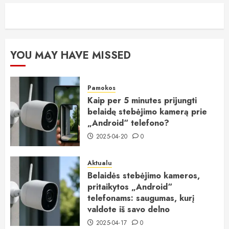
YOU MAY HAVE MISSED
Pamokos
Kaip per 5 minutes prijungti
belaidę stebėjimo kamerą prie
„Android“ telefono?
2025-04-20
0
Aktualu
Belaidės stebėjimo kameros,
pritaikytos „Android“
telefonams: saugumas, kurį
valdote iš savo delno
2025-04-17
0