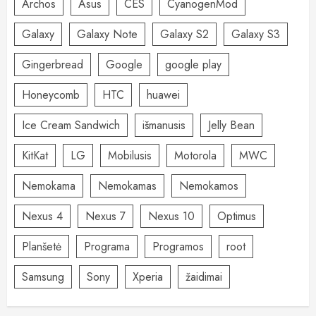
Archos
Asus
CES
CyanogenMod
Galaxy
Galaxy Note
Galaxy S2
Galaxy S3
Gingerbread
Google
google play
Honeycomb
HTC
huawei
Ice Cream Sandwich
išmanusis
Jelly Bean
KitKat
LG
Mobilusis
Motorola
MWC
Nemokama
Nemokamas
Nemokamos
Nexus 4
Nexus 7
Nexus 10
Optimus
Planšetė
Programa
Programos
root
Samsung
Sony
Xperia
žaidimai