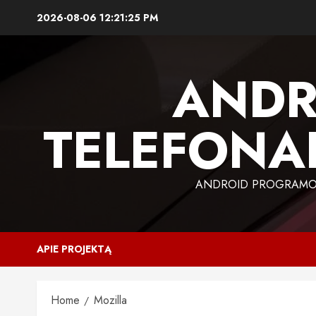
Skip
2026-08-06
12:21:26 PM
to
content
ANDR
TELEFONAI
ANDROID PROGRAMOS,
APIE PROJEKTĄ
Home
Mozilla