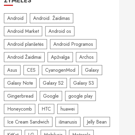
ŽYMELĖS
Android
Android. Žaidimas
Android Market
Android os
Android planšetės
Android Programos
Android Žaidimai
Apžvalga
Archos
Asus
CES
CyanogenMod
Galaxy
Galaxy Note
Galaxy S2
Galaxy S3
Gingerbread
Google
google play
Honeycomb
HTC
huawei
Ice Cream Sandwich
išmanusis
Jelly Bean
KitKat
LG
Mobilusis
Motorola