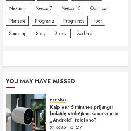
Nexus 4
Nexus 7
Nexus 10
Optimus
Planšetė
Programa
Programos
root
Samsung
Sony
Xperia
žaidimai
YOU MAY HAVE MISSED
Pamokos
Kaip per 5 minutes prijungti
belaidę stebėjimo kamerą prie
„Android“ telefono?
2025-04-20
0