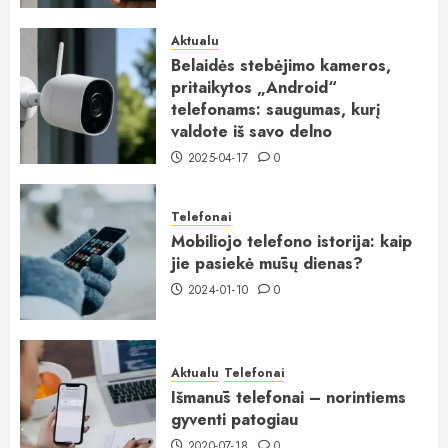
Aktualu
Belaidės stebėjimo kameros,
pritaikytos „Android“
telefonams: saugumas, kurį
valdote iš savo delno
2025-04-17
0
Telefonai
Mobiliojo telefono istorija: kaip
jie pasiekė mūsų dienas?
2024-01-10
0
Aktualu
Telefonai
Išmanūs telefonai – norintiems
gyventi patogiau
2020-07-18
0