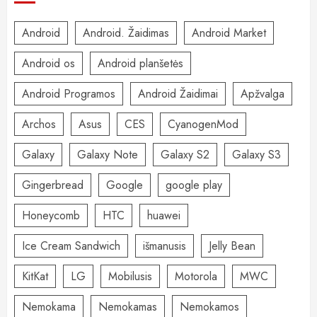
Android
Android. Žaidimas
Android Market
Android os
Android planšetės
Android Programos
Android Žaidimai
Apžvalga
Archos
Asus
CES
CyanogenMod
Galaxy
Galaxy Note
Galaxy S2
Galaxy S3
Gingerbread
Google
google play
Honeycomb
HTC
huawei
Ice Cream Sandwich
išmanusis
Jelly Bean
KitKat
LG
Mobilusis
Motorola
MWC
Nemokama
Nemokamas
Nemokamos